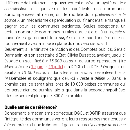
différence de traitement, le gouvernement a prévu un système de «
neutralisation
» qui verrait les excédents des communes
surcompensées alimenter, sur le modèle du «
prélèvement à la
source
», un mécanisme de péréquation qui financerait le manque à
gagner pour les communes perdantes. Seules exceptions, un
certain nombre de communes rurales auraient droit à un «
geste
»
puisqu’elles garderaient le «
surplus
» de taxe foncière qu’elles
toucheraient avec la mise en place du nouveau dispositif.
Seulement, si le ministre de l’Action et des Comptes publics, Gérald
Darmanin, et son secrétaire d’État, Olivier Dussopt, avaient jusqu’ici
évoqué un seuil fixé à «
15 000 euros
» de surcompensation (lire
Maire inf
o des
19 juin
et
19 juillet
), la DGCL et la DGFiP évoquent un
seuil à «
10 000 euros
» dans les simulations présentées hier à
l’Assemblée et soulignent que celui-ci «
reste à définir
». Dans le
premier cas, ce serait ainsi près de 10 000 petites communes qui
conserveraient ce surplus, alors que dans la seconde hypothèse,
elles ne seraient plus que 7 300 à en profiter.
Quelle année de référence?
Concernant le mécanisme correcteur, DGCL et DGFiP assurent que
l’intégralité des communes verront leurs ressources maintenues «
à l’euro près
» et que le dispositif garantira «
la dynamique de la base