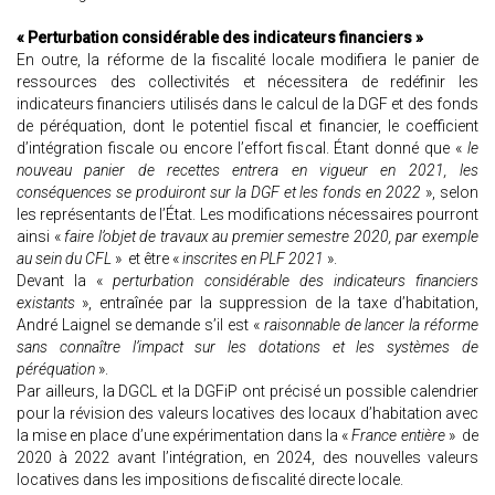
« Perturbation considérable des indicateurs financiers »
En outre, la réforme de la fiscalité locale modifiera le panier de
ressources des collectivités et nécessitera de redéfinir les
indicateurs financiers utilisés dans le calcul de la DGF et des fonds
de péréquation, dont le potentiel fiscal et financier, le coefficient
d’intégration fiscale ou encore l’effort fiscal. Étant donné que «
le
nouveau panier de recettes entrera en vigueur en 2021, les
conséquences se produiront sur la DGF et les fonds en 2022
», selon
les représentants de l’État. Les modifications nécessaires pourront
ainsi «
faire l’objet de travaux au premier semestre 2020, par exemple
au sein du CFL
» et être «
inscrites en PLF 2021
».
Devant la «
perturbation considérable des indicateurs financiers
existants
», entraînée par la suppression de la taxe d’habitation,
André Laignel se demande s’il est «
raisonnable de lancer la réforme
sans connaître l’impact sur les dotations et les systèmes de
péréquation
».
Par ailleurs, la DGCL et la DGFiP ont précisé un possible calendrier
pour la révision des valeurs locatives des locaux d’habitation avec
la mise en place d’une expérimentation dans la «
France entière
» de
2020 à 2022 avant l’intégration, en 2024, des nouvelles valeurs
locatives dans les impositions de fiscalité directe locale.