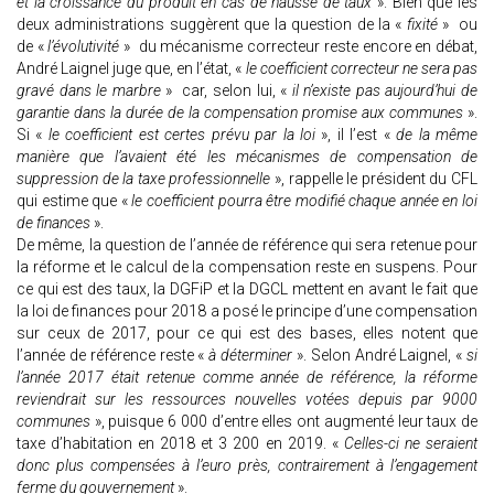
et la croissance du produit en cas de hausse de taux
». Bien que les
deux administrations suggèrent que la question de la «
fixité
» ou
de «
l’évolutivité
» du mécanisme correcteur reste encore en débat,
André Laignel juge que, en l’état, «
le coefficient correcteur ne sera pas
gravé dans le marbre
» car, selon lui, «
il n’existe pas aujourd’hui de
garantie dans la durée de la compensation promise aux communes
».
Si «
le coefficient est certes prévu par la loi
», il l’est «
de la même
manière que l’avaient été les mécanismes de compensation de
suppression de la taxe professionnelle
», rappelle le président du CFL
qui estime que «
le coefficient pourra être modifié chaque année en loi
de finances
».
De même, la question de l’année de référence qui sera retenue pour
la réforme et le calcul de la compensation reste en suspens. Pour
ce qui est des taux, la DGFiP et la DGCL mettent en avant le fait que
la loi de finances pour 2018 a posé le principe d’une compensation
sur ceux de 2017, pour ce qui est des bases, elles notent que
l’année de référence reste «
à déterminer
». Selon André Laignel, «
si
l’année 2017 était retenue comme année de référence, la réforme
reviendrait sur les ressources nouvelles votées depuis par 9000
communes
», puisque 6 000 d’entre elles ont augmenté leur taux de
taxe d’habitation en 2018 et 3 200 en 2019. «
Celles-ci ne seraient
donc plus compensées à l’euro près, contrairement à l’engagement
ferme du gouvernement
».