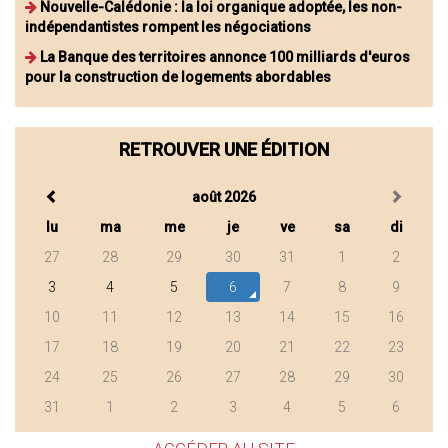
Nouvelle-Calédonie : la loi organique adoptée, les non-
indépendantistes rompent les négociations
La Banque des territoires annonce 100 milliards d'euros
pour la construction de logements abordables
RETROUVER UNE ÉDITION
août 2026
lu
ma
me
je
ve
sa
di
27
28
29
30
31
1
2
3
4
5
6
7
8
9
10
11
12
13
14
15
16
17
18
19
20
21
22
23
24
25
26
27
28
29
30
31
1
2
3
4
5
6