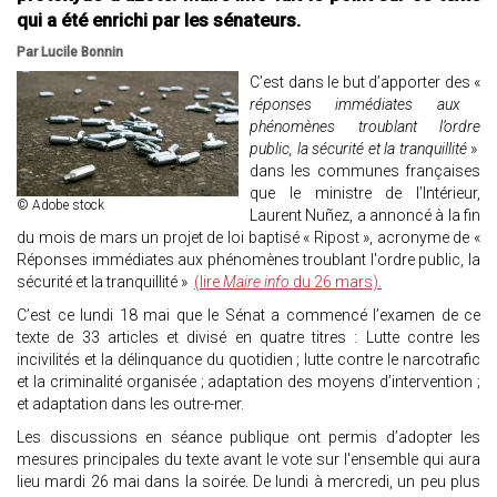
qui a été enrichi par les sénateurs.
Par Lucile Bonnin
C’est dans le but d’apporter des «
réponses immédiates aux
phénomènes troublant l’ordre
public, la sécurité et la tranquillité
»
dans les communes françaises
que le ministre de l’Intérieur,
© Adobe stock
Laurent Nuñez, a annoncé à la fin
du mois de mars un projet de loi baptisé « Ripost », acronyme de «
Réponses immédiates aux phénomènes troublant l'ordre public, la
sécurité et la tranquillité »
(lire
Maire info
du 26 mars).
C’est ce lundi 18 mai que le Sénat a commencé l’examen de ce
texte de 33 articles et divisé en quatre titres : Lutte contre les
incivilités et la délinquance du quotidien ; lutte contre le narcotrafic
et la criminalité organisée ; adaptation des moyens d’intervention ;
et adaptation dans les outre-mer.
Les discussions en séance publique ont permis d’adopter les
mesures principales du texte avant le vote sur l'ensemble qui aura
lieu mardi 26 mai dans la soirée. De lundi à mercredi, un peu plus