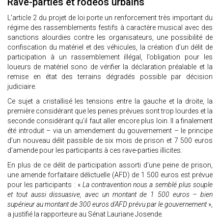
Rave-parties et rodéos urbains
L’article 2 du projet de loi porte un renforcement très important du
régime des rassemblements festifs à caractère musical avec des
sanctions alourdies contre les organisateurs, une possibilité de
confiscation du matériel et des véhicules, la création d’un délit de
participation à un rassemblement illégal, l’obligation pour les
loueurs de matériel sono de vérifier la déclaration préalable et la
remise en état des terrains dégradés possible par décision
judiciaire.
Ce sujet a cristallisé les tensions entre la gauche et la droite, la
première considérant que les peines prévues sont trop lourdes et la
seconde considérant qu’il faut aller encore plus loin. Il a finalement
été introduit – via un amendement du gouvernement – le principe
d’un nouveau délit passible de six mois de prison et 7 500 euros
d’amende pour les participants à ces rave-parties illicites.
En plus de ce délit de participation assorti d'une peine de prison,
une amende forfaitaire délictuelle (AFD) de 1 500 euros est prévue
pour les participants : «
La contravention nous a semblé plus souple
et tout aussi dissuasive, avec un montant de 1 500 euros – bien
supérieur au montant de 300 euros d'AFD prévu par le gouvernement
»,
a justifié la rapporteure au Sénat Lauriane Josende.