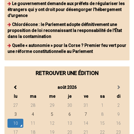
Le gouvernement demande aux préfets de régulariser les
étrangers qui y ont droit pour désengorger l'hébergement
d'urgence
Chlordécone : le Parlement adopte définitivement une
proposition de loi reconnaissant la responsabilité de l'État
dans la contamination
Quelle « autonomie » pour la Corse ? Premier feu vert pour
une réforme constitutionnelle au Parlement
RETROUVER UNE ÉDITION
août 2026
lu
ma
me
je
ve
sa
di
27
28
29
30
31
1
2
3
4
5
6
7
8
9
10
11
12
13
14
15
16
17
18
19
20
21
22
23