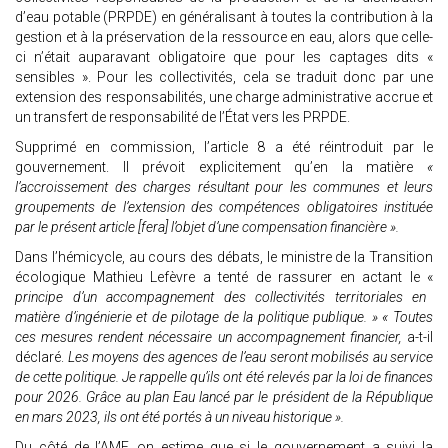
d’eau potable (PRPDE) en généralisant à toutes la contribution à la
gestion et à la préservation de la ressource en eau, alors que celle-
ci n’était auparavant obligatoire que pour les captages dits «
sensibles ». Pour les collectivités, cela se traduit donc par une
extension des responsabilités, une charge administrative accrue et
un transfert de responsabilité de l’État vers les PRPDE.
Supprimé en commission, l’article 8 a été réintroduit par le
gouvernement. Il prévoit explicitement qu’en la matière
«
l’accroissement des charges résultant pour les communes et leurs
groupements de l’extension des compétences obligatoires instituée
par le présent article [fera] l’objet d’une compensation financière ».
Dans l’hémicycle, au cours des débats, le ministre de la Transition
écologique Mathieu Lefèvre a tenté de rassurer en actant le «
principe d’un accompagnement des collectivités territoriales en
matière d’ingénierie et de pilotage de la politique publique. » « Toutes
ces mesures rendent nécessaire un accompagnement financier,
a-t-il
déclaré.
Les moyens des agences de l’eau seront mobilisés au service
de cette politique. Je rappelle qu’ils ont été relevés par la loi de finances
pour 2026. Grâce au plan Eau lancé par le président de la République
en mars 2023, ils ont été portés à un niveau historique ».
Du côté de l’AMF, on estime que si le gouvernement a suivi la