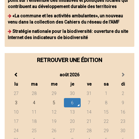
point sur l'ensemble des initiatives et politiques locales qui
contribuent au développement durable des territoires
«La commune et les activités ambulantes», un nouveau
venu dans la collection des Cahiers du réseau de l'AMF
Stratégie nationale pour la biodiversité: ouverture du site
Internet des indicateurs de biodiversité
RETROUVER UNE ÉDITION
août 2026
lu
ma
me
je
ve
sa
di
27
28
29
30
31
1
2
3
4
5
6
7
8
9
10
11
12
13
14
15
16
17
18
19
20
21
22
23
24
25
26
27
28
29
30