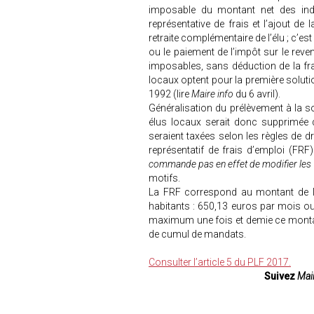
imposable du montant net des inde
représentative de frais et l’ajout de 
retraite complémentaire de l’élu ; c’es
ou le paiement de l’impôt sur le reve
imposables, sans déduction de la frac
locaux optent pour la première solutio
1992 (lire
Maire info
du 6 avril).
Généralisation du prélèvement à la so
élus locaux serait donc supprimée 
seraient taxées selon les règles de d
représentatif de frais d’emploi (FRF
commande pas en effet de modifier les r
motifs.
La FRF correspond au montant de 
habitants : 650,13 euros par mois o
maximum une fois et demie ce monta
de cumul de mandats.
Consulter l’article 5 du PLF 2017.
Suivez
Mair