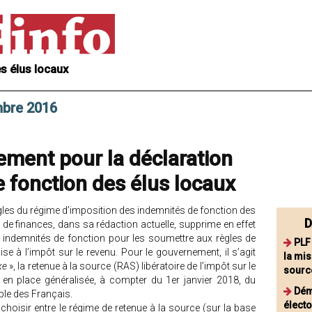
s élus locaux
mbre 2016
ement pour la déclaration
 fonction des élus locaux
ègles du régime d’imposition des indemnités de fonction des
D
oi de finances, dans sa rédaction actuelle, supprime en effet
s indemnités de fonction pour les soumettre aux règles de
PLF
 à l’impôt sur le revenu. Pour le gouvernement, il s’agit
la mis
xe
», la retenue à la source (RAS) libératoire de l’impôt sur le
sourc
e en place généralisée, à compter du 1er janvier 2018, du
Dém
ble des Français.
électo
choisir entre le régime de retenue à la source (sur la base