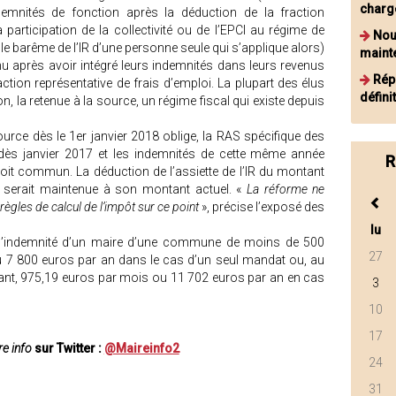
charg
mnités de fonction après la déduction de la fraction
la participation de la collectivité ou de l’EPCI au régime de
Nou
t le barême de l’IR d’une personne seule qui s’applique alors)
mainte
nu après avoir intégré leurs indemnités dans leurs revenus
Rép
tion représentative de frais d’emploi. La plupart des élus
défini
n, la retenue à la source, un régime fiscal qui existe depuis
urce dès le 1er janvier 2018 oblige, la RAS spécifique des
dès janvier 2017 et les indemnités de cette même année
R
roit commun. La déduction de l’assiette de l’IR du montant
) serait maintenue à son montant actuel. «
La réforme ne
ègles de calcul de l’impôt sur ce point
», précise l’exposé des
lu
l’indemnité d’un maire d’une commune de moins de 500
27
u 7 800 euros par an dans le cas d’un seul mandat ou, au
nt, 975,19 euros par mois ou 11 702 euros par an en cas
3
10
17
e info
sur Twitter :
@Maireinfo2
24
31