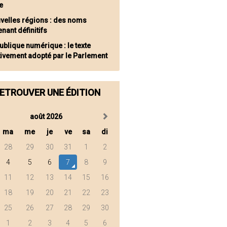
e
velles régions : des noms
nant définitifs
ublique numérique : le texte
tivement adopté par le Parlement
ETROUVER UNE ÉDITION
août 2026
ma
me
je
ve
sa
di
28
29
30
31
1
2
4
5
6
7
8
9
11
12
13
14
15
16
18
19
20
21
22
23
25
26
27
28
29
30
1
2
3
4
5
6