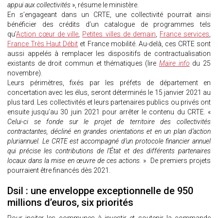
appui aux collectivités
», résume le ministère.
En s’engageant dans un CRTE, une collectivité pourrait ainsi
bénéficier des crédits d’un catalogue de programmes tels
qu’
Action cœur de ville
,
Petites villes de demain
,
France services
,
France Très Haut Débit
et France mobilité. Au-delà, ces CRTE sont
aussi appelés à remplacer les dispositifs de contractualisation
existants de droit commun et thématiques (lire
Maire info
du 25
novembre).
Leurs périmètres, fixés par les préfets de département en
concertation avec les élus, seront déterminés le 15 janvier 2021 au
plus tard. Les collectivités et leurs partenaires publics ou privés ont
ensuite jusqu’au 30 juin 2021 pour arrêter le contenu du CRTE. «
Celui-ci se fonde sur le projet de territoire des collectivités
contractantes, décliné en grandes orientations et en un plan d’action
pluriannuel. Le CRTE est accompagné d’un protocole financier annuel
qui précise les contributions de l’État et des différents partenaires
locaux dans la mise en œuvre de ces actions.
» De premiers projets
pourraient être financés dès 2021.
Dsil : une enveloppe exceptionnelle de 950
millions d’euros, six priorités