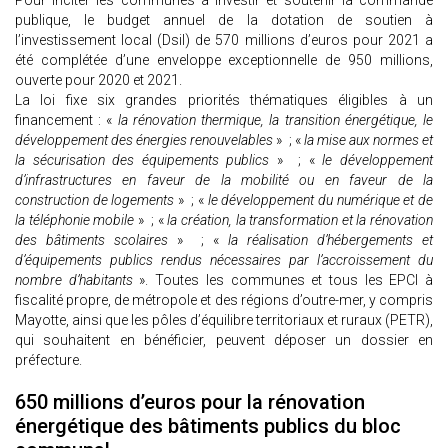
Pour inciter les communes à investir et soutenir la commande
publique, le budget annuel de la dotation de soutien à
l’investissement local (Dsil) de 570 millions d’euros pour 2021 a
été complétée d’une enveloppe exceptionnelle de 950 millions,
ouverte pour 2020 et 2021.
La loi fixe six grandes priorités thématiques éligibles à un
financement : «
la rénovation thermique, la transition énergétique, le
développement des énergies renouvelables
» ; «
la mise aux normes et
la sécurisation des équipements publics
» ; «
le développement
d’infrastructures en faveur de la mobilité ou en faveur de la
construction de logements
» ; «
le développement du numérique et de
la téléphonie mobile
» ; «
la création, la transformation et la rénovation
des bâtiments scolaires
» ; «
la réalisation d’hébergements et
d’équipements publics rendus nécessaires par l’accroissement du
nombre d’habitants
». Toutes les communes et tous les EPCI à
fiscalité propre, de métropole et des régions d’outre-mer, y compris
Mayotte, ainsi que les pôles d’équilibre territoriaux et ruraux (PETR),
qui souhaitent en bénéficier, peuvent déposer un dossier en
préfecture.
650 millions d’euros pour la rénovation
énergétique des bâtiments publics du bloc