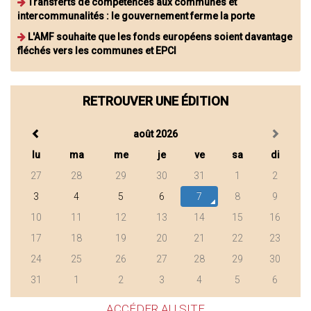
Transferts de compétences aux communes et
intercommunalités : le gouvernement ferme la porte
L'AMF souhaite que les fonds européens soient davantage
fléchés vers les communes et EPCI
RETROUVER UNE ÉDITION
août 2026
lu
ma
me
je
ve
sa
di
27
28
29
30
31
1
2
3
4
5
6
7
8
9
10
11
12
13
14
15
16
17
18
19
20
21
22
23
24
25
26
27
28
29
30
31
1
2
3
4
5
6
ACCÉDER AU SITE