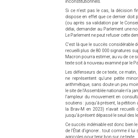
inconstitutionnels.
Si ce n’est pas le cas, la décision f
dispose en effet que ce dernier doit 
(ou après sa validation par le Conseil
délai, demander au Parlement une nouve
Le Parlement ne peut refuser cette d
C’est là que le succès considérable de
recueilli plus de 80 000 signatures s
Macron pourra estimer, au vu de ce su
texte soit à nouveau examiné par le P
Les défenseurs de ce texte, ce matin,
ne représentent qu’une petite minor
arithmétique, sans doute un peu moin
le site de l’Assemblée nationale n’a j
l’ampleur du mouvement en consulta
soutiens : jusqu’à présent, la pétiti
la Brav-M en 2023) n'avait recueilli 
jusqu'à présent dépassé le seuil des l
Ce succès indéniable est donc bien le 
de l’État d’ignorer… tout comme il lui 
agricoles pour tenir bon sur ce texte.