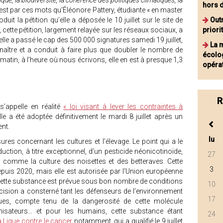
ique, la biodiversité, la cohérence des politiques climatiques, la
hors 
est par ces mots qu’Éléonore Pattery, étudiante « en master
duit la pétition qu’elle a déposée le 10 juillet sur le site de
Outr
, cette pétition, largement relayée sur les réseaux sociaux, a
priori
elle a passé le cap des 500 000 signatures samedi 19 juillet,
La m
naître et a conduit à faire plus que doubler le nombre de
écolog
atin, à l’heure où nous écrivons, elle en est à presque 1,3
opéra
R
’appelle en réalité
« loi visant à lever les contraintes à
lle a été adoptée définitivement le mardi 8 juillet après un
ent.
lu
es concernant les cultures et l’élevage. Le point qui a le
oduction, à titre exceptionnel, d’un pesticide néonicotinoïde,
27
es comme la culture des noisettes et des betteraves. Cette
3
epuis 2020, mais elle est autorisée par l’Union européenne
 cette substance est prévue sous bon nombre de conditions
10
écision a consterné tant les défenseurs de l’environnement
17
ques, compte tenu de la dangerosité de cette molécule
nisateurs… et pour les humains, cette substance étant
24
a Ligue contre le cancer
notamment, qui a qualifié le 9 juillet