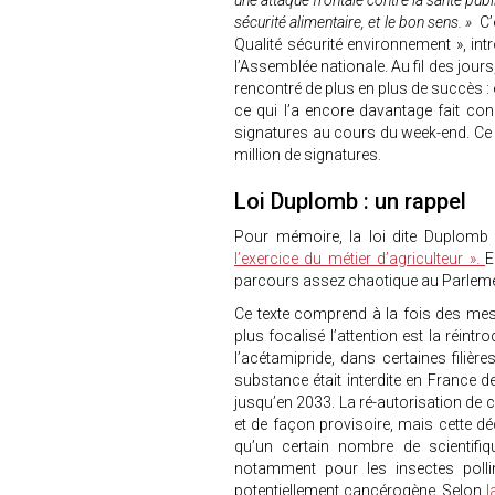
une attaque frontale contre la santé publ
sécurité alimentaire, et le bon sens. »
C’
Qualité sécurité environnement », intro
l’Assemblée nationale. Au fil des jours
rencontré de plus en plus de succès : 
ce qui l’a encore davantage fait con
signatures au cours du week-end. Ce m
million de signatures.
Loi Duplomb : un rappel
Pour mémoire, la loi dite Duplomb s
l’exercice du métier d’agriculteur ».
E
parcours assez chaotique au Parlem
Ce texte comprend à la fois des mesur
plus focalisé l’attention est la réintr
l’acétamipride, dans certaines filièr
substance était interdite en France d
jusqu’en 2033. La ré-autorisation de
et de façon provisoire, mais cette d
qu’un certain nombre de scientifi
notamment pour les insectes polli
potentiellement cancérogène. Selon
l