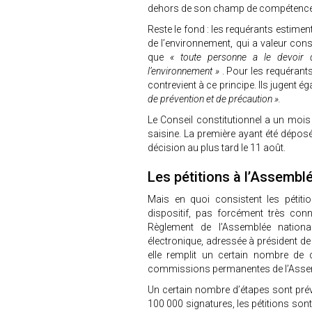
dehors de son champ de compétence
Reste le fond : les requérants estiment
de l’environnement, qui a valeur const
que
« toute personne a le devoir d
l’environnement »
. Pour les requérant
contrevient à ce principe. Ils jugent é
de prévention et de précaution ».
Le Conseil constitutionnel a un mois
saisine. La première ayant été déposé
décision au plus tard le 11 août.
Les pétitions à l’Assembl
Mais en quoi consistent les pétiti
dispositif, pas forcément très conn
Règlement de l’Assemblée nationa
électronique, adressée à président de 
elle remplit un certain nombre de c
commissions permanentes de l’Assembl
Un certain nombre d’étapes sont prév
100 000 signatures, les pétitions sont 