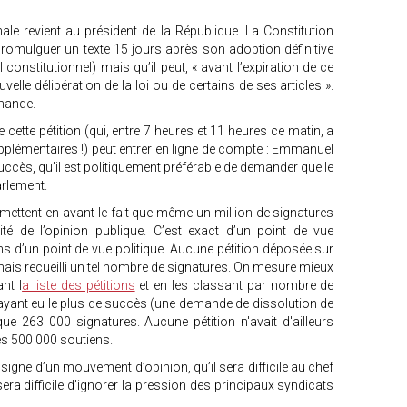
inale revient au président de la République. La Constitution
promulguer un texte 15 jours après son adoption définitive
 constitutionnel) mais qu’il peut, « avant l’expiration de ce
lle délibération de la loi ou de certains de ses articles ».
emande.
 cette pétition (qui, entre 7 heures et 11 heures ce matin, a
upplémentaires !) peut entrer en ligne de compte : Emmanuel
ccès, qu’il est politiquement préférable de demander que le
arlement.
 mettent en avant le fait que même un million de signatures
ité de l’opinion publique. C’est exact d’un point de vue
s d’un point de vue politique. Aucune pétition déposée sur
amais recueilli un tel nombre de signatures. On mesure mieux
nt l
a liste des pétitions
et en les classant par nombre de
on ayant eu le plus de succès (une demande de dissolution de
que 263 000 signatures. Aucune pétition n'avait d'ailleurs
es 500 000 soutiens.
signe d’un mouvement d’opinion, qu’il sera difficile au chef
sera difficile d’ignorer la pression des principaux syndicats