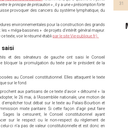
31
ntre le principe de précaution »
, il y a une
« présomption forte
 puisse provoquer des cancers du système lymphatique, du
procédures environnementales pour la construction des grands
it les « méga-bassines » de projets d’intérêt général majeur.
ce texte, voir le résumé établi
par le site Vie-publique.fr).
 saisi
utés et des sénateurs de gauche ont saisi le Conseil
de bloquer la promulgation du texte par le président de la
posées au Conseil constitutionnel. Elles attaquent le texte
que sur le fond.
prochent aux partisans de ce texte d’avoir « détourné » la
adopter, le 26 mai, à l’Assemblée nationale, une motion de
et d’empêcher tout débat sur le texte au Palais-Bourbon et
mmission mixte paritaire. Si cette façon d’agir peut faire
 Sages la censurent, le Conseil constitutionnel ayant
er sur le respect ou le non-respect du règlement de
celui-ci n'a pas de valeur constitutionnelle et est donc en