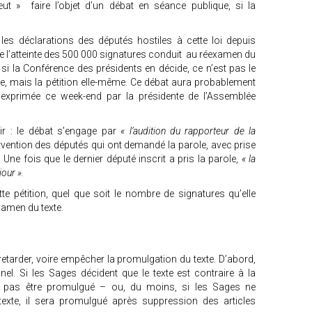
eut » faire l’objet d’un débat en séance publique, si la
es déclarations des députés hostiles à cette loi depuis
ue l’atteinte des 500 000 signatures conduit au réexamen du
: si la Conférence des présidents en décide, ce n’est pas le
ce, mais la pétition elle-même. Ce débat aura probablement
é exprimée ce week-end par la présidente de l’Assemblée
ir : le débat s’engage par
« l’audition du rapporteur de la
tervention des députés qui ont demandé la parole, avec prise
ne fois que le dernier député inscrit a pris la parole,
« la
jour ».
e pétition, quel que soit le nombre de signatures qu’elle
xamen du texte.
etarder, voire empêcher la promulgation du texte. D’abord,
el. Si les Sages décident que le texte est contraire à la
nt pas être promulgué – ou, du moins, si les Sages ne
texte, il sera promulgué après suppression des articles