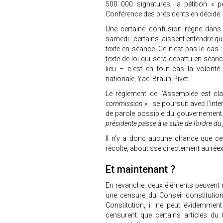
500 000 signatures, la pétition « p
Conférence des présidents en décide.
Une certaine confusion règne dans l
samedi : certains laissent entendre q
texte en séance. Ce n’est pas le cas 
texte de loi qui sera débattu en séan
lieu – c’est en tout cas la volont
nationale, Yaël Braun-Pivet.
Le règlement de l’Assemblée est cla
commission »
, se poursuit avec l’in
de parole possible du gouvernement. U
présidente passe à la suite de l’ordre du 
Il n’y a donc aucune chance que cett
récolte, aboutisse directement au rée
Et maintenant ?
En revanche, deux éléments peuvent r
une censure du Conseil constitutionn
Constitution, il ne peut évidemme
censurent que certains articles du 