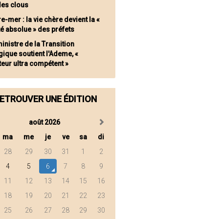
des clous
e-mer : la vie chère devient la «
té absolue » des préfets
inistre de la Transition
ique soutient l'Ademe, «
teur ultra compétent »
ETROUVER UNE ÉDITION
août 2026
ma
me
je
ve
sa
di
28
29
30
31
1
2
4
5
6
7
8
9
11
12
13
14
15
16
18
19
20
21
22
23
25
26
27
28
29
30