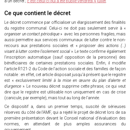
à un décret ;
c’est celui-ci qui a été publié vendredi 4 juillet
.
Ce que contient le décret
Le décret commence par officialiser un élargissement des finalités
du registre communal. Celui-ci ne doit pas seulement servir à «
organiser un contact périodique
» avec les personnes fragiles, mais
aussi permettre aux services communaux de lutter contre le non-
recours aux prestations sociales et «
proposer des actions (…)
visant à lutter contre l'isolement social
». Le texte confirme également
l’inscription automatique (sauf opposition de la personne) des
bénéficiaires de certaines prestations sociales. Enfin, il modifie
l’article R121-2 du Code de l’action sociale et des familles de façon
notable : en effet, cet article disposait jusqu’à présent que le registre
est «
exclusivement limité à la mise en œuvre du plan d'alerte et
d'urgence
». Le nouveau décret supprime cette phrase, ce qui veut
dire que le registre est utilisable non uniquement en cas de crise
(canicule, par exemple), mais tout au long de l’année.
Ce dispositif a, dans un premier temps, suscité de sérieuses
réserves du côté de l’AMF, qui a rejeté le projet de décret lors de sa
première présentation devant le Conseil national d’évaluation des
normes, en attendant de plus amples assurances du
gouvernement.