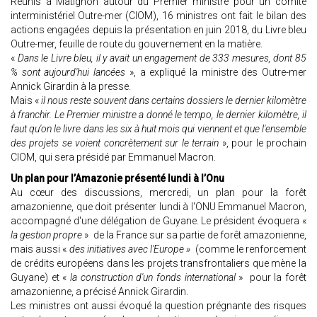
Réunis à Matignon autour du Premier ministre pour un comité
interministériel Outre-mer (CIOM), 16 ministres ont fait le bilan des
actions engagées depuis la présentation en juin 2018, du Livre bleu
Outre-mer, feuille de route du gouvernement en la matière.
«
Dans le Livre bleu, il y avait un engagement de 333 mesures, dont 85
% sont aujourd'hui lancées
», a expliqué la ministre des Outre-mer
Annick Girardin à la presse.
Mais «
il nous reste souvent dans certains dossiers le dernier kilomètre
à franchir. Le Premier ministre a donné le tempo, le dernier kilomètre, il
faut qu'on le livre dans les six à huit mois qui viennent et que l'ensemble
des projets se voient concrètement sur le terrain
», pour le prochain
CIOM, qui sera présidé par Emmanuel Macron.
Un plan pour l’Amazonie présenté lundi à l’Onu
Au cœur des discussions, mercredi, un plan pour la forêt
amazonienne, que doit présenter lundi à l'ONU Emmanuel Macron,
accompagné d'une délégation de Guyane. Le président évoquera «
la gestion propre
» de la France sur sa partie de forêt amazonienne,
mais aussi «
des initiatives avec l'Europe »
(comme le renforcement
de crédits européens dans les projets transfrontaliers que mène la
Guyane) et «
la construction d'un fonds international
» pour la forêt
amazonienne, a précisé Annick Girardin.
Les ministres ont aussi évoqué la question prégnante des risques