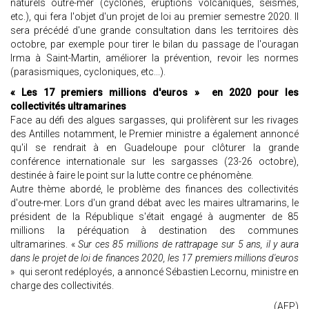
naturels outre-mer (cyclones, éruptions volcaniques, séismes,
etc.), qui fera l'objet d'un projet de loi au premier semestre 2020. Il
sera précédé d'une grande consultation dans les territoires dès
octobre, par exemple pour tirer le bilan du passage de l'ouragan
Irma à Saint-Martin, améliorer la prévention, revoir les normes
(parasismiques, cycloniques, etc...).
« Les 17 premiers millions d'euros » en 2020 pour les
collectivités ultramarines
Face au défi des algues sargasses, qui prolifèrent sur les rivages
des Antilles notamment, le Premier ministre a également annoncé
qu'il se rendrait à en Guadeloupe pour clôturer la grande
conférence internationale sur les sargasses (23-26 octobre),
destinée à faire le point sur la lutte contre ce phénomène.
Autre thème abordé, le problème des finances des collectivités
d'outre-mer. Lors d'un grand débat avec les maires ultramarins, le
président de la République s'était engagé à augmenter de 85
millions la péréquation à destination des communes
ultramarines. «
Sur ces 85 millions de rattrapage sur 5 ans, il y aura
dans le projet de loi de finances 2020, les 17 premiers millions d'euros
» qui seront redéployés, a annoncé Sébastien Lecornu, ministre en
charge des collectivités.
(AFP)