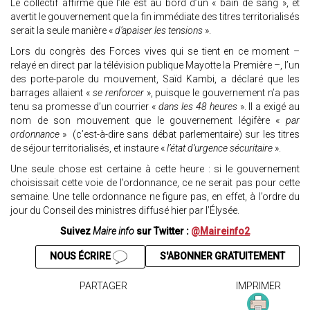
Le collectif affirme que l’île est au bord d’un « bain de sang », et
avertit le gouvernement que la fin immédiate des titres territorialisés
serait la seule manière «
d’apaiser les tensions
».
Lors du congrès des Forces vives qui se tient en ce moment –
relayé en direct par la télévision publique Mayotte la Première –, l’un
des porte-parole du mouvement, Saïd Kambi, a déclaré que les
barrages allaient «
se renforcer
», puisque le gouvernement n’a pas
tenu sa promesse d’un courrier «
dans les 48 heures
». Il a exigé au
nom de son mouvement que le gouvernement légifère «
par
ordonnance
» (c’est-à-dire sans débat parlementaire) sur les titres
de séjour territorialisés, et instaure «
l’état d’urgence sécuritaire
».
Une seule chose est certaine à cette heure : si le gouvernement
choisissait cette voie de l’ordonnance, ce ne serait pas pour cette
semaine. Une telle ordonnance ne figure pas, en effet, à l’ordre du
jour du Conseil des ministres diffusé hier par l’Élysée.
Suivez
Maire info
sur Twitter :
@Maireinfo2
NOUS ÉCRIRE
S'ABONNER GRATUITEMENT
PARTAGER
IMPRIMER