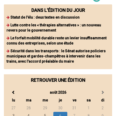
DANS L'ÉDITION DU JOUR
Statut de l'élu : deux textes en discussion
Lutte contre les « thérapies alternatives » : un nouveau
revers pour le gouvernement
Le forfait mobilité durable reste un levier insuffisamment
connu des entreprises, selon une étude
Sécurité dans les transports : le Sénat autorise policiers
municipaux et gardes-champêtres à intervenir dans les
trains, avec l'accord préalable du maire
RETROUVER UNE ÉDITION
août 2026
lu
ma
me
je
ve
sa
di
27
28
29
30
31
1
2
3
4
5
6
7
8
9