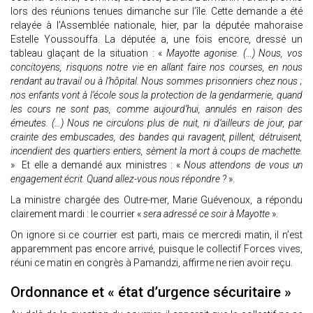
lors des réunions tenues dimanche sur l’île. Cette demande a été
relayée à l’Assemblée nationale, hier, par la députée mahoraise
Estelle Youssouffa. La députée a, une fois encore, dressé un
tableau glaçant de la situation : «
Mayotte agonise. (…) Nous, vos
concitoyens, risquons notre vie en allant faire nos courses, en nous
rendant au travail ou à l’hôpital. Nous sommes prisonniers chez nous ;
nos enfants vont à l’école sous la protection de la gendarmerie, quand
les cours ne sont pas, comme aujourd’hui, annulés en raison des
émeutes. (…) Nous ne circulons plus de nuit, ni d’ailleurs de jour, par
crainte des embuscades, des bandes qui ravagent, pillent, détruisent,
incendient des quartiers entiers, sèment la mort à coups de machette.
» Et elle a demandé aux ministres : «
Nous attendons de vous un
engagement écrit. Quand allez-vous nous répondre ?
».
La ministre chargée des Outre-mer, Marie Guévenoux, a répondu
clairement mardi : le courrier «
sera adressé ce soir à Mayotte
».
On ignore si ce courrier est parti, mais ce mercredi matin, il n’est
apparemment pas encore arrivé, puisque le collectif Forces vives,
réuni ce matin en congrès à Pamandzi, affirme ne rien avoir reçu.
Ordonnance et « état d’urgence sécuritaire »