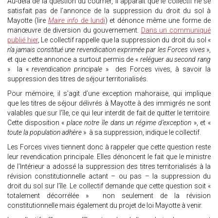
Au-delà de la question du courrier, il apparait que le collectif ne se
satisfait pas de l’annonce de la suppression du droit du sol à
Mayotte (lire
Maire info
de lundi
) et dénonce même une forme de
manœuvre de diversion du gouvernement.
Dans un communiqué
publié hier
, Le collectif rappelle que la suppression du droit du sol «
n’a jamais constitué une revendication exprimée par les Forces vives
»,
et que cette annonce a surtout permis de «
reléguer au second rang
» la «
revendication principale
» des Forces vives, à savoir la
suppression des titres de séjour territorialisés.
Pour mémoire, il s’agit d’une exception mahoraise, qui implique
que les titres de séjour délivrés à Mayotte à des immigrés ne sont
valables que sur l’île, ce qui leur interdit de fait de quitter le territoire.
Cette disposition «
place notre île dans un régime d’exception
», et «
toute la population adhère
» à sa suppression, indique le collectif.
Les Forces vives tiennent donc à rappeler que cette question reste
leur revendication principale. Elles dénoncent le fait que le ministre
de l’Intérieur a adossé la suppression des titres territorialisés à la
révision constitutionnelle actant – ou pas – la suppression du
droit du sol sur l’île. Le collectif demande que cette question soit «
totalement décorrélée » non seulement de la révision
constitutionnelle mais également du projet de loi Mayotte à venir.