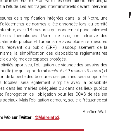
diqué le secrétaire d'Etat. Parmi les orientations retenues, la
t à l'étude. Les arbitrages interministériels devant intervenir
sures de simplification intégrées dans la loi Notre, une
d'allègements de normes a été annoncée lors du comité
 septembre, avec 18 mesures qui concernent principalement
ateliers thématiques. Parmi celles-ci, on retrouve des
 bâtiments publics et l'urbanisme avec plusieurs mesures
nts recevant du public (ERP), l'assouplissement de la
nisme, la simplification des dispositions réglementaires
celle du régime des espaces protégés.
ctivités sportives, l'obligation de vidange des bassins des
nuelle (ce qui rapporterait «
entre 6 et 9 millions d'euros
» ) et
tion de la pente des bordures des piscines sera supprimée.
s locales sera également simplifié avec la possibilité
ages dans les mairies déléguées ou dans des lieux publics
ec l’abrogation de l'obligation pour les CCAS de réaliser
sociaux. Mais l’obligation demeure, seule la fréquence est
Aurélien Wälti
e info
sur Twitter :
@Maireinfo2