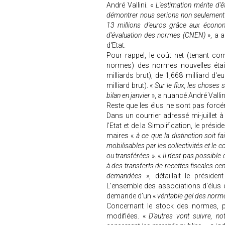
André Vallini. «
L'estimation mérite d'ê
démontrer nous serions non seulement
13 millions d'euros grâce aux économi
d'évaluation des normes (CNEN)
», a a
d'Etat.
Pour rappel, le coût net (tenant co
normes) des normes nouvelles était
milliards brut), de 1,668 milliard d'
milliard brut). «
Sur le flux, les choses
bilan en janvier
», a nuancé André Vallin
Reste que les élus ne sont pas forc
Dans un courrier adressé mi-juillet à
l’Etat et de la Simplification, le prési
maires «
à ce que la distinction soit 
mobilisables par les collectivités et le 
ou transférées
». «
Il n’est pas possibl
à des transferts de recettes fiscales 
demandées
», détaillait le présid
L'ensemble des associations d'élus 
demande d’un «
véritable gel des nor
Concernant le stock des normes, pl
modifiées. «
D'autres vont suivre, n