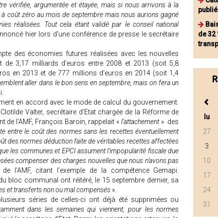
Cat
tre vérifiée, argumentée et étayée, mais si nous arrivons à la
publié
 à coût zéro au mois de septembre mais nous aurions gagné
es réalisées. Tout cela étant validé par le conseil national
Bai
nnoncé hier lors d'une conférence de presse le secrétaire
de 32
trans
mpte des économies futures réalisées avec les nouvelles
 de 3,17 milliards d'euros entre 2008 et 2013 (soit 5,8
euros en 2013 et de 777 millions d'euros en 2014 (soit 1,4
R
 semblent aller dans le bon sens en septembre, mais on fera un
i.
ément en accord avec le mode de calcul du gouvernement.
 Clotilde Valter, secrétaire d’Etat chargée de la Réforme de
lu
dent de l’AMF, François Baroin, rappelait «
l’attachement
» des
faite entre le coût des normes sans les recettes éventuellement
27
coût des normes déduction faite de véritables recettes affectées
3
e que les communes et EPCI assument l’impopularité fiscale due
censées compenser des charges nouvelles que nous n’avons pas
10
ent de l’AMF, citant l’exemple de la compétence Gemapi.
17
du bloc communal ont réitéré, le 15 septembre dernier, sa
mes et transferts non ou mal compensés
».
24
usieurs séries de celles-ci ont déjà été supprimées ou
31
otamment dans les semaines qui viennent, pour les normes