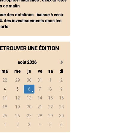
astrophes naturelles : deux arrêtés
s ce matin
sse des dotations : baisse à venir
 % des investissements dans les
ports
ETROUVER UNE ÉDITION
août 2026
ma
me
je
ve
sa
di
28
29
30
31
1
2
4
5
6
7
8
9
11
12
13
14
15
16
18
19
20
21
22
23
25
26
27
28
29
30
1
2
3
4
5
6