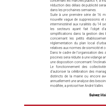
concernant les marchés publics
», a in
réduction des délais de publicité serai
dans les prochaines semaines.
Suite à une première série de 16 me
nouvelle vague de suppressions et 
interministériel aux ruralités du 14
les secteurs ayant fait l'objet d'
simplifications dans la gestion des
concernant les petits établisseme
réglementation du plan local d'urba
relatives aux normes de sismicité et 
Dans le cadre de l'organisation des a
piscines sera réduite à une vidange an
une disposition concernant l'inclina
Le fonctionnement des collectivité
d’autoriser la célébration des mari
distincts de la mairie ou encore av
annuellement une analyse des besoins 
modifiée, a précisé hier André Vallini.
Suivez
Mair