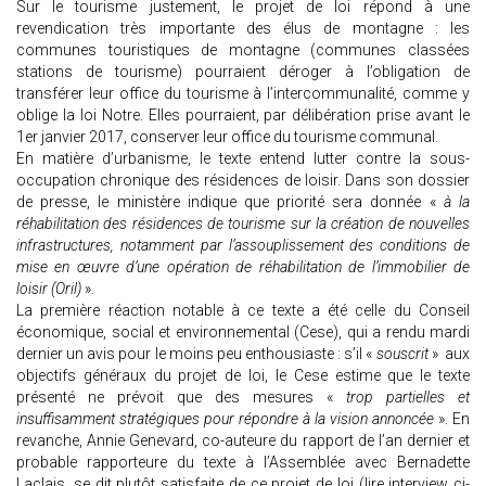
Sur le tourisme justement, le projet de loi répond à une
revendication très importante des élus de montagne : les
communes touristiques de montagne (communes classées
stations de tourisme) pourraient déroger à l’obligation de
transférer leur office du tourisme à l’intercommunalité, comme y
oblige la loi Notre. Elles pourraient, par délibération prise avant le
1er janvier 2017, conserver leur office du tourisme communal.
En matière d’urbanisme, le texte entend lutter contre la sous-
occupation chronique des résidences de loisir. Dans son dossier
de presse, le ministère indique que priorité sera donnée «
à la
réhabilitation des résidences de tourisme sur la création de nouvelles
infrastructures, notamment par l’assouplissement des conditions de
mise en œuvre d’une opération de réhabilitation de l’immobilier de
loisir (Oril)
».
La première réaction notable à ce texte a été celle du Conseil
économique, social et environnemental (Cese), qui a rendu mardi
dernier un avis pour le moins peu enthousiaste : s’il «
souscrit
» aux
objectifs généraux du projet de loi, le Cese estime que le texte
présenté ne prévoit que des mesures «
trop partielles et
insuffisamment stratégiques pour répondre à la vision annoncée
». En
revanche, Annie Genevard, co-auteure du rapport de l’an dernier et
probable rapporteure du texte à l’Assemblée avec Bernadette
Laclais, se dit plutôt satisfaite de ce projet de loi (lire interview ci-