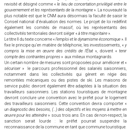
revisité et désigné comme «
le lieu de concertation privilégié entre le
gouvernement et les représentants de la montagne
». La nouveauté la
plus notable est que le CNM aura désormais la faculté de saisir le
Conseil national d’évaluation des normes. Le projet de loi redéfinit
également les comités de massif, où les représentants des
collectivités territoriales devront siéger «
à titre majoritaire
».
Le titre II du texte concerne «
l’emploi et le dynamisme économique
». Il
fixe le principe qu’en matière de téléphonie, les investissements, «
y
compris la mise en œuvre des crédits de l’État
», doivent «
tenir
compte des contraintes propres
» aux milieux montagnards.
Un certain nombre de mesures sont proposées pour améliorer et «
sécuriser
» le parcours professionnel des salariés saisonniers,
notamment dans les collectivités qui gèrent en régie des
remontées mécaniques ou des pistes de ski. Les maisons de
service public devront également être adaptées à la situation des
travailleurs saisonniers. Les stations touristiques de montagne
devront conclure une convention avec le préfet pour le logement
des travailleurs saisonniers. Cette convention devra comporter «
un diagnostic des besoins, (…) des objectifs et les moyens à mettre en
œuvre pour les atteindre
» sous trois ans. En cas de non-respect, la
sanction serait lourde : le préfet pourrait suspendre la
reconnaissance de la commune en tant que commune touristique.