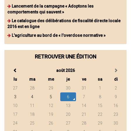
Lancement de la campagne « Adoptons les
comportements qui sauvent »
Le catalogue des délibérations de fiscalité directe locale
2016 est en ligne
L'agriculture au bord de « l'overdose normative »
RETROUVER UNE ÉDITION
août 2026
lu
ma
me
je
ve
sa
di
27
28
29
30
31
1
2
3
4
5
6
7
8
9
10
11
12
13
14
15
16
17
18
19
20
21
22
23
24
25
26
27
28
29
30