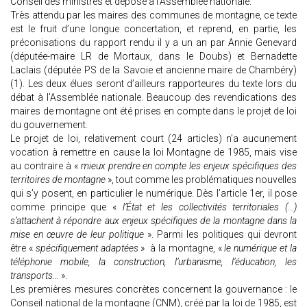
Conseil des ministres et déposé à l’Assemblée nationale.
Très attendu par les maires des communes de montagne, ce texte
est le fruit d’une longue concertation, et reprend, en partie, les
préconisations du rapport rendu il y a un an par Annie Genevard
(députée-maire LR de Mortaux, dans le Doubs) et Bernadette
Laclais (députée PS de la Savoie et ancienne maire de Chambéry)
(1). Les deux élues seront d’ailleurs rapporteures du texte lors du
débat à l’Assemblée nationale. Beaucoup des revendications des
maires de montagne ont été prises en compte dans le projet de loi
du gouvernement.
Le projet de loi, relativement court (24 articles) n’a aucunement
vocation à remettre en cause la loi Montagne de 1985, mais vise
au contraire à «
mieux prendre en compte les enjeux spécifiques des
territoires de montagne
», tout comme les problématiques nouvelles
qui s’y posent, en particulier le numérique. Dès l’article 1er, il pose
comme principe que «
l’État et les collectivités territoriales (…)
s’attachent à répondre aux enjeux spécifiques de la montagne dans la
mise en œuvre de leur politique
». Parmi les politiques qui devront
être «
spécifiquement adaptées
» à la montagne, «
le numérique et la
téléphonie mobile, la construction, l’urbanisme, l’éducation, les
transports…
».
Les premières mesures concrètes concernent la gouvernance : le
Conseil national de la montagne (CNM), créé par la loi de 1985, est