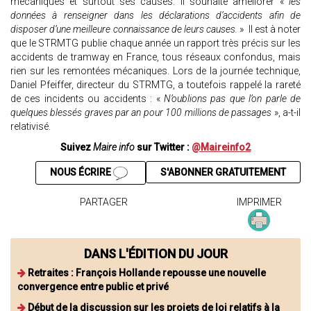
mécaniques et surtout ses causes. Il souhaite améliorer «
les
données à renseigner dans les déclarations d’accidents afin de
disposer d’une meilleure connaissance de leurs causes.
» Il est à noter
que le STRMTG publie chaque année un rapport très précis sur les
accidents de tramway en France, tous réseaux confondus, mais
rien sur les remontées mécaniques. Lors de la journée technique,
Daniel Pfeiffer, directeur du STRMTG, a toutefois rappelé la rareté
de ces incidents ou accidents : «
N’oublions pas que l’on parle de
quelques blessés graves par an pour 100 millions de passages
», a-t-il
relativisé.
Suivez
Maire info
sur Twitter :
@Maireinfo2
NOUS ÉCRIRE
S'ABONNER GRATUITEMENT
PARTAGER
IMPRIMER
DANS L'ÉDITION DU JOUR
Retraites : François Hollande repousse une nouvelle
convergence entre public et privé
Début de la discussion sur les projets de loi relatifs à la