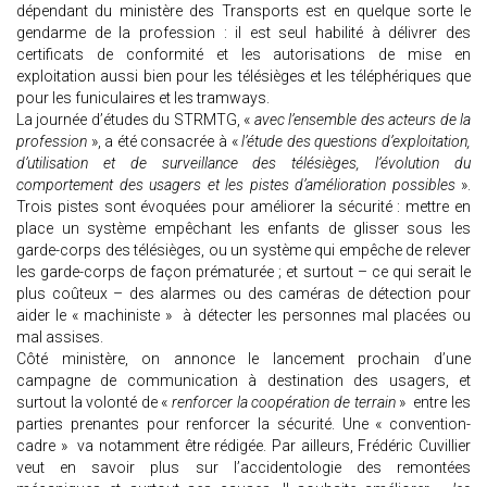
dépendant du ministère des Transports est en quelque sorte le
gendarme de la profession : il est seul habilité à délivrer des
certificats de conformité et les autorisations de mise en
exploitation aussi bien pour les télésièges et les téléphériques que
pour les funiculaires et les tramways.
La journée d’études du STRMTG, «
avec l’ensemble des acteurs de la
profession
», a été consacrée à «
l’étude des questions d’exploitation,
d’utilisation et de surveillance des télésièges, l’évolution du
comportement des usagers et les pistes d’amélioration possibles
».
Trois pistes sont évoquées pour améliorer la sécurité : mettre en
place un système empêchant les enfants de glisser sous les
garde-corps des télésièges, ou un système qui empêche de relever
les garde-corps de façon prématurée ; et surtout – ce qui serait le
plus coûteux – des alarmes ou des caméras de détection pour
aider le « machiniste » à détecter les personnes mal placées ou
mal assises.
Côté ministère, on annonce le lancement prochain d’une
campagne de communication à destination des usagers, et
surtout la volonté de «
renforcer la coopération de terrain
» entre les
parties prenantes pour renforcer la sécurité. Une « convention-
cadre » va notamment être rédigée. Par ailleurs, Frédéric Cuvillier
veut en savoir plus sur l’accidentologie des remontées