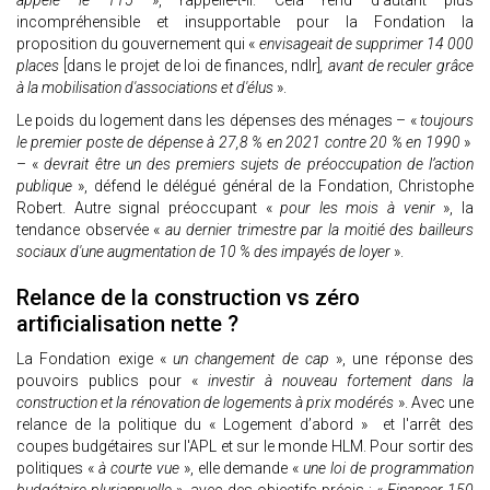
appelé le 115
», rappelle-t-il. Cela rend d'autant plus
incompréhensible et insupportable pour la Fondation la
proposition du gouvernement qui «
envisageait de supprimer 14 000
places
[dans le projet de loi de finances, ndlr]
, avant de reculer grâce
à la mobilisation d'associations et d'élus
».
Le poids du logement dans les dépenses des ménages – «
toujours
le premier poste de dépense à 27,8 % en 2021 contre 20 % en 1990
»
– «
devrait être un des premiers sujets de préoccupation de l’action
publique
», défend le délégué général de la Fondation, Christophe
Robert. Autre signal préoccupant «
pour les mois à venir
», la
tendance observée «
au dernier trimestre par la moitié des bailleurs
sociaux d'une augmentation de 10 % des impayés de loyer
».
Relance de la construction vs zéro
artificialisation nette ?
La Fondation exige «
un changement de cap
», une réponse des
pouvoirs publics pour «
investir à nouveau fortement dans la
construction et la rénovation de logements à prix modérés
». Avec une
relance de la politique du « Logement d’abord » et l'arrêt des
coupes budgétaires sur l'APL et sur le monde HLM. Pour sortir des
politiques «
à courte vue
», elle demande «
une loi de programmation