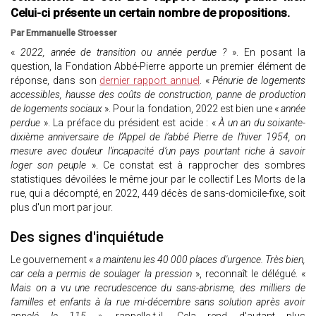
Celui-ci présente un certain nombre de propositions.
Par Emmanuelle Stroesser
«
2022, année de transition ou année perdue ?
». En posant la
question, la Fondation Abbé-Pierre apporte un premier élément de
réponse, dans son
dernier rapport annuel
. «
Pénurie de logements
accessibles, hausse des coûts de construction, panne de production
de logements sociaux
». Pour la fondation, 2022 est bien une «
année
perdue
». La préface du président est acide : «
À un an du soixante-
dixième anniversaire de l’Appel de l’abbé Pierre de l’hiver 1954, on
mesure avec douleur l’incapacité d’un pays pourtant riche à savoir
loger son peuple
». Ce constat est à rapprocher des sombres
statistiques dévoilées le même jour par le collectif Les Morts de la
rue, qui a décompté, en 2022, 449 décès de sans-domicile-fixe, soit
plus d'un mort par jour.
Des signes d'inquiétude
Le gouvernement «
a maintenu les 40 000 places d'urgence. Très bien,
car cela a permis de soulager la pression
», reconnaît le délégué. «
Mais on a vu une recrudescence du sans-abrisme, des milliers de
familles et enfants à la rue mi-décembre sans solution après avoir