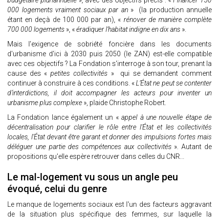
budgétaire pluriannuelle
», avec des objectifs précis : «
Financer 150
000 logements vraiment sociaux par an
» (la production annuelle
étant en deçà de 100 000 par an), «
rénover de manière complète
700 000 logements
», «
éradiquer l’habitat indigne en dix ans
».
Mais l'exigence de sobriété foncière dans les documents
d'urbanisme d'ici à 2030 puis 2050 (le ZAN) est-elle compatible
avec ces objectifs ? La Fondation s'interroge à son tour, prenant la
cause des «
petites collectivités
» qui se demandent comment
continuer à construire à ces conditions. «
L’État ne peut se contenter
d’interdictions, il doit accompagner les acteurs pour inventer un
urbanisme plus complexe
», plaide Christophe Robert.
La Fondation lance également un «
appel à une nouvelle étape de
décentralisation pour clarifier le rôle entre l'État et les collectivités
locales, l'État devant être garant et donner des impulsions fortes mais
déléguer une partie des compétences aux collectivités
». Autant de
propositions qu'elle espère retrouver dans celles du CNR...
Le mal-logement vu sous un angle peu
évoqué, celui du genre
Le manque de logements sociaux est l'un des facteurs aggravant
de la situation plus spécifique des femmes, sur laquelle la