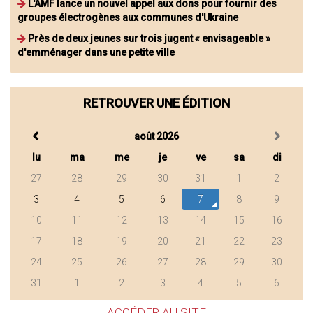
L'AMF lance un nouvel appel aux dons pour fournir des
groupes électrogènes aux communes d'Ukraine
Près de deux jeunes sur trois jugent « envisageable »
d'emménager dans une petite ville
RETROUVER UNE ÉDITION
août 2026
lu
ma
me
je
ve
sa
di
27
28
29
30
31
1
2
3
4
5
6
7
8
9
10
11
12
13
14
15
16
17
18
19
20
21
22
23
24
25
26
27
28
29
30
31
1
2
3
4
5
6
ACCÉDER AU SITE