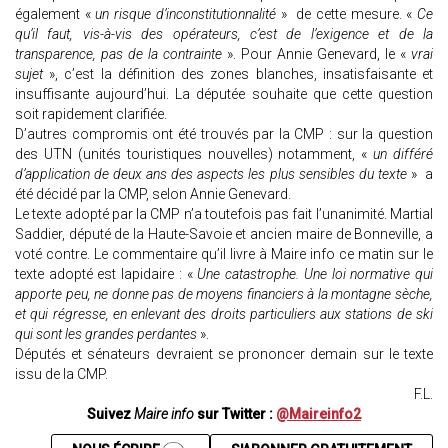
également «
un risque d’inconstitutionnalité
» de cette mesure. «
Ce
qu’il faut, vis-à-vis des opérateurs, c’est de l’exigence et de la
transparence, pas de la contrainte
». Pour Annie Genevard, le «
vrai
sujet
», c’est la définition des zones blanches, insatisfaisante et
insuffisante aujourd’hui. La députée souhaite que cette question
soit rapidement clarifiée.
D’autres compromis ont été trouvés par la CMP : sur la question
des UTN (unités touristiques nouvelles) notamment, «
un différé
d’application de deux ans des aspects les plus sensibles du texte
» a
été décidé par la CMP, selon Annie Genevard.
Le texte adopté par la CMP n’a toutefois pas fait l’unanimité. Martial
Saddier, député de la Haute-Savoie et ancien maire de Bonneville, a
voté contre. Le commentaire qu’il livre à Maire info ce matin sur le
texte adopté est lapidaire : «
Une catastrophe. Une loi normative qui
apporte peu, ne donne pas de moyens financiers à la montagne sèche,
et qui régresse, en enlevant des droits particuliers aux stations de ski
qui sont les grandes perdantes
».
Députés et sénateurs devraient se prononcer demain sur le texte
issu de la CMP.
F.L.
Suivez
Maire info
sur Twitter :
@Maireinfo2