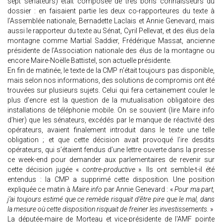
sept sénateurs) était composée de très bons connaisseurs du
dossier : en faisaient partie les deux co-rapporteures du texte à
l’Assemblée nationale, Bernadette Laclais et Annie Genevard, mais
aussi le rapporteur du texte au Sénat, Cyril Pellevat, et des élus de la
montagne comme Martial Saddier, Frédérique Massat, ancienne
présidente de l’Association nationale des élus de la montagne ou
encore Maire-Noëlle Battistel, son actuelle présidente.
En fin de matinée, le texte de la CMP n'était toujours pas disponible,
mais selon nos informations, des solutions de compromis ont été
trouvées sur plusieurs sujets. Celui qui fera certainement couler le
plus d’encre est la question de la mutualisation obligatoire des
installations de téléphonie mobile. On se souvient (lire Maire info
d’hier) que les sénateurs, excédés par le manque de réactivité des
opérateurs, avaient finalement introduit dans le texte une telle
obligation ; et que cette décision avait provoqué l’ire desdits
opérateurs, qui s’étaient fendus d’une lettre ouverte dans la presse
ce week-end pour demander aux parlementaires de revenir sur
cette décision jugée « c
ontre-productive
». Ils ont semble-t-il été
entendus : la CMP a supprimé cette disposition. Une position
expliquée ce matin à
Maire info
par Annie Genevard : «
Pour ma part,
j’ai toujours estimé que ce remède risquait d’être pire que le mal, dans
la mesure où cette disposition risquait de freiner les investissements.
»
La députée-maire de Morteau et vice-présidente de l'AMF pointe