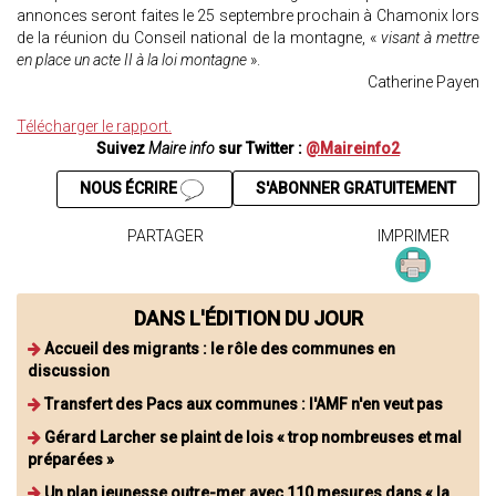
annonces seront faites le 25 septembre prochain à Chamonix lors
de la réunion du Conseil national de la montagne, «
visant à mettre
en place un acte II à la loi montagne
».
Catherine Payen
Télécharger le rapport.
Suivez
Maire info
sur Twitter :
@Maireinfo2
NOUS ÉCRIRE
S'ABONNER GRATUITEMENT
PARTAGER
IMPRIMER
DANS L'ÉDITION DU JOUR
Accueil des migrants : le rôle des communes en
discussion
Transfert des Pacs aux communes : l'AMF n'en veut pas
Gérard Larcher se plaint de lois « trop nombreuses et mal
préparées »
Un plan jeunesse outre-mer avec 110 mesures dans « la