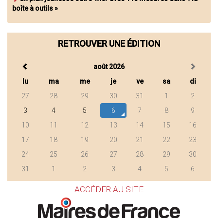
boîte à outils »
RETROUVER UNE ÉDITION
août 2026
lu
ma
me
je
ve
sa
di
27
28
29
30
31
1
2
3
4
5
6
7
8
9
10
11
12
13
14
15
16
17
18
19
20
21
22
23
24
25
26
27
28
29
30
31
1
2
3
4
5
6
ACCÉDER AU SITE