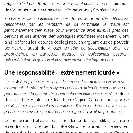
l’objectif n’est pas d’opposer propriétaires et collectivités
» mais bien
de s’attaquer à une «
urgence sociale qui ne peut plus attendre
».
«
Grâce à sa connaissance fine du territoire et des difficultés
rencontrées par les habitants de sa commune, le maire est
particulièrement bien placé pour exercer ce droit au plus près des
besoins et des attentes démocratiques exprimées localement
», ont
ainsi défendu les députés écologistes, en arguant que ce pouvoir
permettrait aussi de «
jouer un rôle de sécurisation pour les
propriétaires, en particulier lorsque les collectivités assurent
l’intermédiation, la gestion et la remise en état des logements
».
Une responsabilité « extrêmement lourde »
Le problème, c’est que, «
sur le terrain, les maires nous le disent
clairement : ils n’ont ni les moyens financiers, ni les équipes ni le temps
pour passer à la gestion de logements réquisitionnés
», a répondu le
député LR de Haute-Loire Jean-Pierre Vigier. D’autant que «
le texte
ne définit pas clairement les conditions d’exercice de ce pouvoir ni les
garanties nécessaires, notamment au regard du droit de propriété
».
Ce ne serait d’ailleurs pas une demande des édiles, a laissé
entendre son collègue du Lot-et-Garonne Guillaume Lepers, en
déplorant le fait que «
l’on parle des maires sans avoir consulté ceux