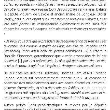
qui les représentent
». «
Moi, j’étais maire il y a encore quelques mois et
de votre loi je n’en veux pas du tout ! Je suis contre ça
», a ainsi balayé
le député MoDem de Savoie et ancien maire de Jongieux, Didier
Padey, celui-ci craignant que «
transférer ce pouvoir aux maires, c’est
leur faire porter une responsabilité extrêmement lourde sans leur
donner les moyens juridiques, administratifs et financiers nécessaires
».
«
Je peux vous dire que le président de l’agglomération de Rennes y est
favorable, tout comme la mairie de Paris, des élus de Grenoble et de
Strasbourg, mais aussi ceux de petites communes…
», a rétorqué
Danielle Simonnet, garantissant que «
cette proposition de loi est
soutenue
[…]
par des collectivités locales qui demandent depuis des
années de pouvoir agir face à la pénurie de logements accessibles
».
De leur côté, les députés Horizons, Thomas Lam, et RN, Frédéric
Falcon, ont aussi respectivement rappelé que «
la vacance se
concentre très majoritairement dans des zones détendues, rurales ou
en perte d’attractivité, là où la demande est faible
», et non pas dans
les grandes métropoles où «
les logements durablement vacants ne
représentent qu’une part marginale, de l’ordre de 1 à 2 % du parc
».
Autres points jugés problématiques et relevés par la députée