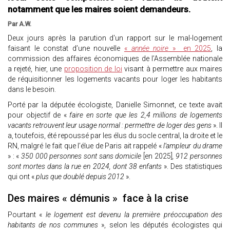
notamment que les maires soient demandeurs.
Par A.W.
Deux jours après la parution d'un rapport sur le mal-logement
faisant le constat d’une nouvelle
«
année noire
» en 2025
, la
commission des affaires économiques de l’Assemblée nationale
a rejeté, hier, une
proposition de loi
visant à permettre aux maires
de réquisitionner les logements vacants pour loger les habitants
dans le besoin.
Porté par la députée écologiste, Danielle Simonnet, ce texte avait
pour objectif de «
faire en sorte que les 2,4 millions de logements
vacants retrouvent leur usage normal : permettre de loger des gens
». Il
a, toutefois, été repoussé par les élus du socle central, la droite et le
RN, malgré le fait que l’élue de Paris ait rappelé «
l’ampleur du drame
» : «
350 000 personnes sont sans domicile
[en 2025]
, 912 personnes
sont mortes dans la rue en 2024, dont 38 enfants
». Des statistiques
qui ont «
plus que doublé depuis 2012
».
Des maires « démunis » face à la crise
Pourtant «
le logement est devenu la première préoccupation des
habitants de nos communes
», selon les députés écologistes qui