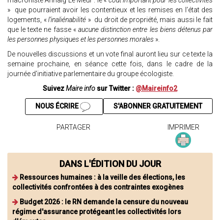
macroniste Annaïg Le Meur : le «
coût important pour les collectivités
» que pourraient avoir les contentieux et les remises en l’état des
logements, «
l’inaliénabilité
» du droit de propriété, mais aussi le fait
que le texte ne fasse «
aucune distinction entre les biens détenus par
les personnes physiques et les personnes morales
».
De nouvelles discussions et un vote final auront lieu sur ce texte la
semaine prochaine, en séance cette fois, dans le cadre de la
journée d'initiative parlementaire du groupe écologiste.
Suivez
Maire info
sur Twitter :
@Maireinfo2
NOUS ÉCRIRE
S'ABONNER GRATUITEMENT
PARTAGER
IMPRIMER
DANS L'ÉDITION DU JOUR
Ressources humaines : à la veille des élections, les
collectivités confrontées à des contraintes exogènes
Budget 2026 : le RN demande la censure du nouveau
régime d'assurance protégeant les collectivités lors