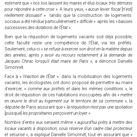
estiment que «
nos lois laissent les maires et élus locaux très démunis
pour répondre à cette crise
». A leurs yeux, «
aucun levier fiscal
[n’est]
réellement dissuasif
» tandis que la construction de logements
sociaux a été rendue particulièrement «
difficile
» après les «
baisses
successives des dotations de l’État
».
Bien que la réquisition de logements vacants soit déjà possible,
cette faculté reste une compétence de l’État, via les préfets.
Seulement, celui-ci «
se refuse à exercer son droit en la matière depuis
des années, après y avoir eu recours notamment à la demande de
Jacques Chirac lorsqu’il était maire de Paris
», a dénoncé Danielle
Simonnet.
Face à «
l’inaction de l’État
» dans la mobilisation des logements
vacants, les écologistes ont donc proposé de permettre au maire
d’exercer, «
comme aux préfets et dans les mêmes conditions
», le
droit de réquisition de ces habitations inoccupées afin de «
mettre
en œuvre le droit au logement sur le territoire de sa commune
», la
députée de Paris assurant que «
la réquisition n’est pas une spoliation
[puisque]
les propriétaires perçoivent un loyer
».
Nombre d’entre eux seraient même «
aujourd’hui prêts à mettre des
locaux vacants à disposition, sous réserve d’un cadre clair protecteur
et sécurisé
», a expliqué Danielle Simonnet, tout en assurant que «