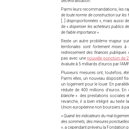
décentralisation.
Parmi leurs recommandations, les ra
de toute norme de construction sur les 
[…]
disproportionnées
», mais aussi d
de «
dispenser les acheteurs publics de 
de faible importance »
.
Reste un autre problème majeur sur 
territoriales sont fortement mises à 
redressement des finances publiques
»
pas avec une
nouvelle ponction de 2
évaluée à 5 milliards d’euros par l’AMF
Plusieurs mesures ont, toutefois, ét
Parmi elles, un nouveau dispositif fisc
un logement pour le louer. En parallè
réduite de 400 millions d’euros. En
blanche
» des prestations sociales e
revanche, il a bien intégré au texte
Union européenne non boursiers à part
«
Quand les indicateurs du mal-logement 
des sommets, des mesures ponctuelles e
», a cependant prévenu la Fondation 