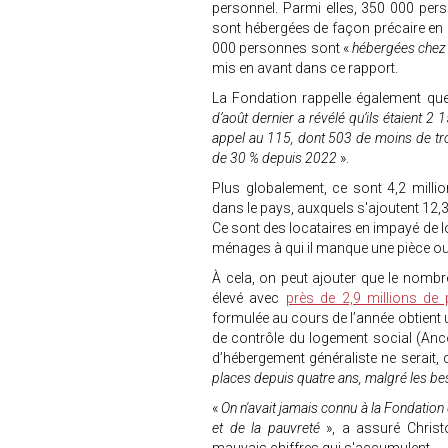
personnel. Parmi elles, 350 000 per
sont hébergées de façon précaire en c
000 personnes sont «
hébergées chez 
mis en avant dans ce rapport.
La Fondation rappelle également que
d’août dernier a révélé qu’ils étaient 
appel au 115, dont 503 de moins de tr
de 30 % depuis 2022
».
Plus globalement, ce sont 4,2 mill
dans le pays, auxquels s'ajoutent 12,3
Ce sont des locataires en impayé de l
ménages à qui il manque une pièce ou
À cela, on peut ajouter que le nomb
élevé avec
près de 2,9 millions de
formulée au cours de l’année obtient 
de contrôle du logement social (A
d’hébergement généraliste ne serait, q
places depuis quatre ans, malgré les be
«
On n'avait jamais connu à la Fondation d
et de la pauvreté
», a assuré Christo