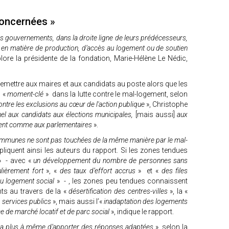
concernées »
rs gouvernements, dans la droite ligne de leurs prédécesseurs,
s en matière de production, d’accès au logement ou de soutien
lore la présidente de la fondation, Marie-Hélène Le Nédic,
remettre aux maires et aux candidats au poste alors que les
n «
moment-clé
» dans la lutte contre le mal-logement, selon
contre les exclusions au cœur de l'action publique
», Christophe
el aux candidats aux élections municipales,
[mais aussi]
aux
ment comme aux parlementaires
».
es communes ne sont pas touchées de la même manière par le mal-
xpliquent ainsi les auteurs du rapport. Si les zones tendues
 - avec «
un développement du nombre de personnes sans
ulièrement fort
», «
des taux d’effort accrus
» et «
des files
 au logement social
» - , les zones peu tendues connaissent
nts au travers de la «
désertification des centres-villes
», la «
 services publics
», mais aussi l’«
inadaptation des logements
e de marché locatif et de parc social
», indique le rapport.
st la plus à même d’apporter des réponses adaptées
», selon la