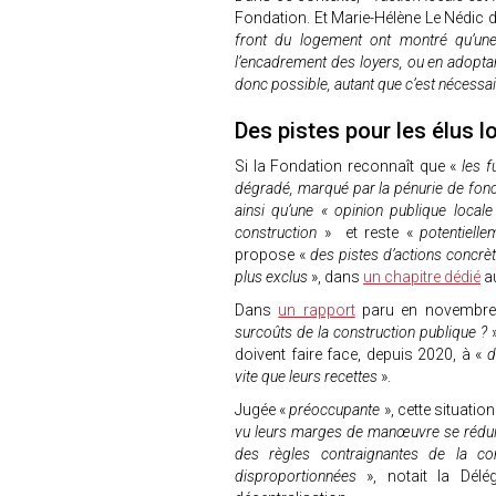
Fondation. Et Marie-Hélène Le Nédic d
front du logement ont montré qu’une 
l’encadrement des loyers, ou en adoptan
donc possible, autant que c’est nécessa
Des pistes pour les élus l
Si la Fondation reconnaît que «
les f
dégradé, marqué par la pénurie de fonci
ainsi qu’une « opinion publique local
construction
» et reste «
potentielle
propose «
des pistes d’actions concrè
plus exclus
», dans
un chapitre dédié
au
Dans
un rapport
paru en novembre d
surcoûts de la construction publique ?
»
doivent faire face, depuis 2020, à «
d
vite que leurs recettes
».
Jugée «
préoccupante
», cette situatio
vu leurs marges de manœuvre se réduire
des règles contraignantes de la c
disproportionnées
», notait la Délég