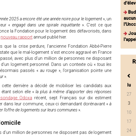
d'éle
Budg
aucun
nnée 2025 a encore été une année noire pour le logement
», un
l'Unc
teur «
engagé dans une spirale inquiétante
». C’est ce que
once la Fondation pour le logement des défavorisés, dans
Jour
n
nouveau rapport
annuel publié hier.
l'appe
rs que la crise perdure, l’ancienne Fondation Abbé-Pierre
state que le mal-logement s'est encore aggravé en France
n passé, avec plus d'un million de personnes ne disposant
R
 d'un logement personnel. Dans un contexte où «
tous les
désormais passés «
au rouge
», l’organisation pointe une
eur
».
lu
le, cette dernière a décidé de mobiliser les candidats aux
 étant selon elle «
la plus à même d’apporter des réponses
27
 sondage Odoxa
récent, sept Français sur dix estiment
3
loger dans leur commune, ceux-ci demandant dorénavant «
à
ter l’offre de logements sur leurs communes
».
10
omicile
17
24
us d’un million de personnes ne disposent pas de logement