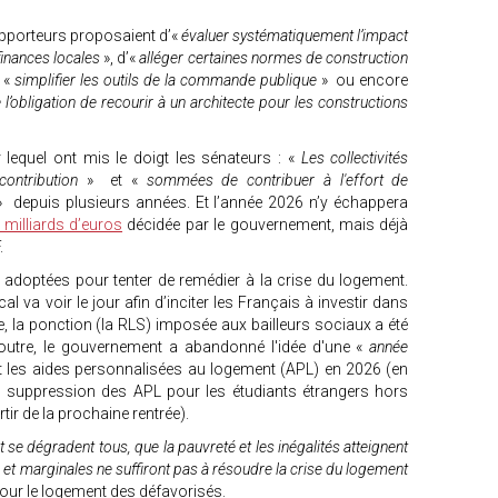
pporteurs proposaient d’«
évaluer systématiquement l’impact
finances locales
», d’«
alléger certaines normes de construction
e «
simplifier les outils de la commande publique
» ou encore
l’obligation de recourir à un architecte pour les constructions
lequel ont mis le doigt les sénateurs : «
Les collectivités
contribution
» et «
sommées de contribuer à l'effort de
 depuis plusieurs années. Et l’année 2026 n’y échappera
 milliards d’euros
décidée par le gouvernement, mais déjà
.
é adoptées pour tenter de remédier à la crise du logement.
al va voir le jour afin d’inciter les Français à investir dans
le, la ponction (la RLS) imposée aux bailleurs sociaux a été
 outre, le gouvernement a abandonné l'idée d'une «
année
t les aides personnalisées au logement (APL) en 2026 (en
 la suppression des APL pour les étudiants étrangers hors
ir de la prochaine rentrée).
se dégradent tous, que la pauvreté et les inégalités atteignent
t marginales ne suffiront pas à résoudre la crise du logement
pour le logement des défavorisés.