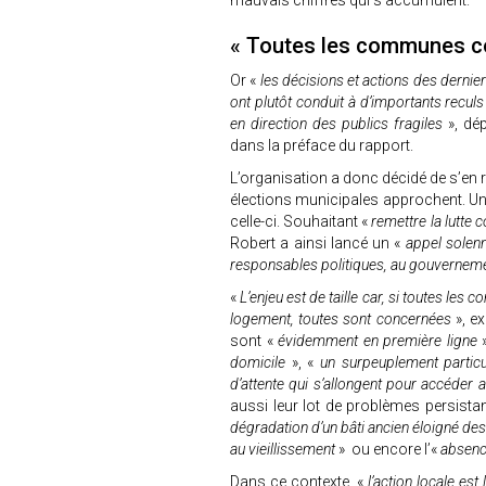
mauvais chiffres qui s'accumulent.
« Toutes les communes 
Or «
les décisions et actions des dernie
ont plutôt conduit à d’importants recul
en direction des publics fragiles
», dép
dans la préface du rapport.
L’organisation a donc décidé de s’en 
élections municipales approchent. U
celle-ci. Souhaitant «
remettre la lutte 
Robert a ainsi lancé un «
appel solenn
responsables politiques, au gouverne
«
L’enjeu est de taille car, si toutes l
logement, toutes sont concernées
», e
sont «
évidemment en première ligne
»
domicile
», «
un surpeuplement partic
d’attente qui s’allongent pour accéder
aussi leur lot de problèmes persista
dégradation d’un bâti ancien éloigné des
au vieillissement
» ou encore l’«
absenc
Dans ce contexte, «
l’action locale e