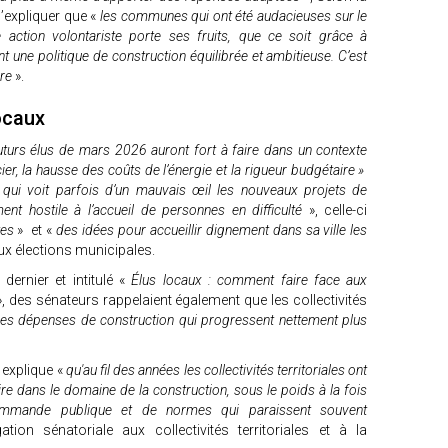
’expliquer que «
les communes qui ont été audacieuses sur le
action volontariste porte ses fruits, que ce soit grâce à
t une politique de construction équilibrée et ambitieuse. C’est
ire
».
ocaux
uturs élus de mars 2026 auront fort à faire dans un contexte
er, la hausse des coûts de l’énergie et la rigueur budgétaire »
e qui voit parfois d’un mauvais œil les nouveaux projets de
ment hostile à l’accueil de personnes en difficulté
», celle-ci
tes
» et «
des idées pour accueillir dignement dans sa ville les
x élections municipales.
ernier et intitulé «
Élus locaux : comment faire face aux
, des sénateurs rappelaient également que les collectivités
es dépenses de construction qui progressent nettement plus
n explique «
qu'au fil des années les collectivités territoriales ont
 dans le domaine de la construction, sous le poids à la fois
ommande publique et de normes qui paraissent souvent
ation sénatoriale aux collectivités territoriales et à la