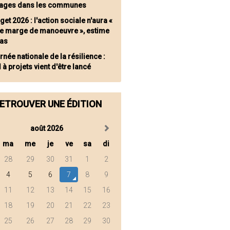
vages dans les communes
et 2026 : l'action sociale n'aura «
e marge de manoeuvre », estime
cas
née nationale de la résilience :
l à projets vient d'être lancé
ETROUVER UNE ÉDITION
août 2026
ma
me
je
ve
sa
di
28
29
30
31
1
2
4
5
6
7
8
9
11
12
13
14
15
16
18
19
20
21
22
23
25
26
27
28
29
30