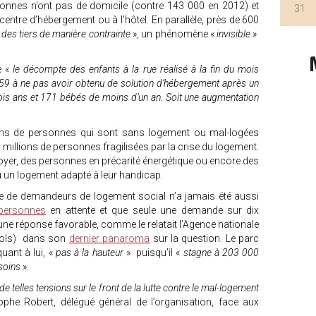
sonnes n’ont pas de domicile (contre 143 000 en 2012) et
31
entre d’hébergement ou à l’hôtel. En parallèle, près de 600
des tiers de manière contrainte
», un phénomène «
invisible
»
 «
le décompte des enfants à la rue réalisé à la fin du mois
2 159 à ne pas avoir obtenu de solution d’hébergement après un
ois ans et 171 bébés de moins d’un an. Soit une augmentation
ions de personnes qui sont sans logement ou mal-logées
 millions de personnes fragilisées par la crise du logement.
oyer, des personnes en précarité énergétique ou encore des
 un logement adapté à leur handicap.
re de demandeurs de logement social n’a jamais été aussi
 personnes
en attente et que seule une demande sur dix
une réponse favorable, comme le relatait l’Agence nationale
ncols) dans son
dernier panaroma
sur la question. Le parc
uant à lui, «
pas à la hauteur
» puisqu’il «
stagne à 203 000
soins
».
e telles tensions sur le front de la lutte contre le mal-logement
phe Robert, délégué général de l’organisation, face aux