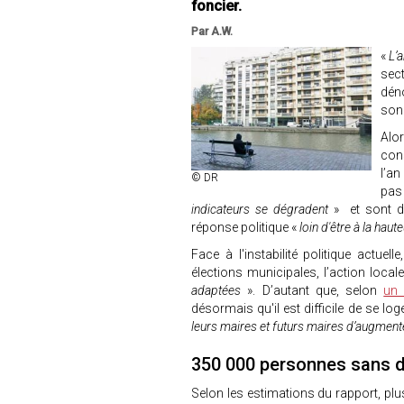
foncier.
Par A.W.
«
L’a
sec
dén
so
Alo
con
l’a
© DR
pas
indicateurs se dégradent
» et sont 
réponse politique «
loin d'être à la haut
Face à l'instabilité politique actuel
élections municipales, l’action locale
adaptées
». D’autant que, selon
un
désormais qu'il est difficile de se 
leurs maires et futurs maires d’augmen
350 000 personnes sans d
Selon les estimations du rapport, pl