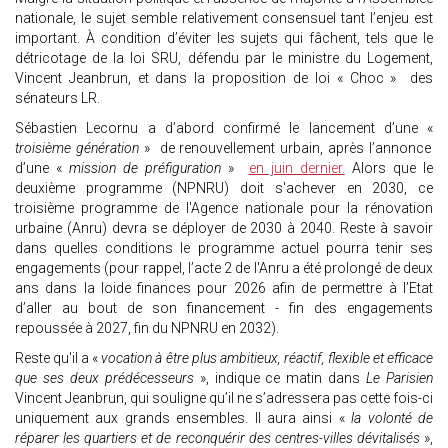
nationale, le sujet semble relativement consensuel tant l’enjeu est
important. À condition d’éviter les sujets qui fâchent, tels que le
détricotage de la loi SRU, défendu par le ministre du Logement,
Vincent Jeanbrun, et dans la proposition de loi « Choc » des
sénateurs LR.
Sébastien Lecornu a d’abord confirmé le lancement d’une «
troisième génération
» de renouvellement urbain, après l’annonce
d’une «
mission de préfiguration
»
en juin dernier.
Alors que le
deuxième programme (NPNRU) doit s'achever en 2030, ce
troisième programme de l'Agence nationale pour la rénovation
urbaine (Anru) devra se déployer de 2030 à 2040. Reste à savoir
dans quelles conditions le programme actuel pourra tenir ses
engagements (pour rappel, l’acte 2 de l'Anru a été prolongé de deux
ans dans la loide finances pour 2026 afin de permettre à l’Etat
d’aller au bout de son financement - fin des engagements
repoussée à 2027, fin du NPNRU en 2032).
Reste qu'il a «
vocation à être plus ambitieux, réactif, flexible et efficace
que ses deux prédécesseurs
», indique ce matin dans
Le Parisien
Vincent Jeanbrun, qui souligne qu’il ne s’adressera pas cette fois-ci
uniquement aux grands ensembles. Il aura ainsi «
la volonté de
réparer les quartiers et de reconquérir des centres-villes dévitalisés
»,