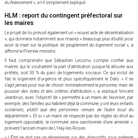
du financement
», a-t-il simplement expliqué.
HLM : report du contingent préfectoral sur
les maires
Le projet de loi prévoit également un «
nouvel acte de décentralisation
», qui donnera notamment aux maires «
beaucoup plus d’outils pour
avoir la main sur la politique de peuplement du logement social
», a
affirmé le Premier ministre.
Il faut comprendre que Sébastien Lecornu compte confier aux
maires qui le souhaitent la part d’attribution jusque-là allouée aux
préfets, soit 30 % du parc de logements sociaux. Ce qui inclut de
fait le logement d’urgence et plus spécifiquement le Dalo. «
Il ne
s’agit jamais pour eux de choisir nominativement la personne, mais de
pousser des listes et des critères d’attribution
», a expliqué Vincent
Jeanbrun, avec l’objectif de «
permettre à un maire de favoriser, par
exemple, des familles qui habitent déjà la commune, y ont leurs enfants
scolarisés, plutôt que des personnes venues de l’autre bout du
département
». Et si «
un maire ne respecte pas les règles du droit au
logement opposable, la commune sera sanctionnée d’une amende
»,
prévient l’ancien maire de L'Haÿ-les-Roses.
«
L’État ne doit pas se désengager sur des dispositifs sous prétexte