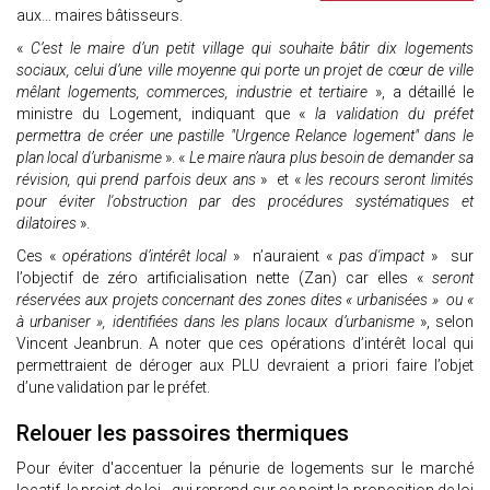
aux… maires bâtisseurs.
«
C’est le maire d’un petit village qui souhaite bâtir dix logements
sociaux, celui d’une ville moyenne qui porte un projet de cœur de ville
mêlant logements, commerces, industrie et tertiaire
», a détaillé le
ministre du Logement, indiquant que «
la validation du préfet
permettra de créer une pastille "Urgence Relance logement" dans le
plan local d’urbanisme
». «
Le maire n’aura plus besoin de demander sa
révision, qui prend parfois deux ans
» et «
les recours seront limités
pour éviter l'obstruction par des procédures systématiques et
dilatoires
».
Ces «
opérations d’intérêt local
» n’auraient «
pas d'impact
» sur
l’objectif de zéro artificialisation nette (Zan) car elles «
seront
réservées aux projets concernant des zones dites « urbanisées » ou «
à urbaniser », identifiées dans les plans locaux d’urbanisme
», selon
Vincent Jeanbrun. A noter que ces opérations d’intérêt local qui
permettraient de déroger aux PLU devraient a priori faire l’objet
d’une validation par le préfet.
Relouer les passoires thermiques
Pour éviter d'accentuer la pénurie de logements sur le marché