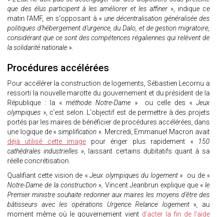
que des élus participent à les améliorer et les affiner
», indique ce
matin l'AMF, en s'opposant à «
une décentralisation généralisée des
politiques d’hébergement d’urgence, du Dalo, et de gestion migratoire,
considérant que ce sont des compétences régaliennes qui relèvent de
la solidarité nationale
».
Procédures accélérées
Pour accélérer la construction de logements, Sébastien Lecornu a
ressorti la nouvelle marotte du gouvernement et du président de la
République : la «
méthode Notre-Dame
» ou celle des «
Jeux
olympiques
», c’est selon. L'objectif est de permettre à des projets
portés par les maires de bénéficier de procédures accélérées, dans
une logique de «
simplification
». Mercredi, Emmanuel Macron avait
déjà utilisé cette image
pour ériger plus rapidement «
150
cathédrales industrielles
», laissant certains dubitatifs quant à sa
réelle concrétisation.
Qualifiant cette vision de «
Jeux olympiques du logement
» ou de «
Notre-Dame de la construction
», Vincent Jeanbrun explique que «
le
Premier ministre souhaite redonner aux maires les moyens d’être des
bâtisseurs avec les opérations Urgence Relance logement
», au
moment même où le gouvernement vient
d’acter la fin de l'aide