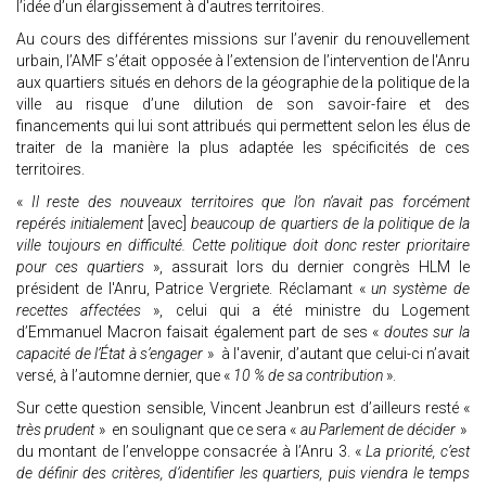
l’idée d’un élargissement à d'autres territoires.
Au cours des différentes missions sur l’avenir du renouvellement
urbain, l’AMF s’était opposée à l’extension de l’intervention de l'Anru
aux quartiers situés en dehors de la géographie de la politique de la
ville au risque d’une dilution de son savoir-faire et des
financements qui lui sont attribués qui permettent selon les élus de
traiter de la manière la plus adaptée les spécificités de ces
territoires.
«
Il reste des nouveaux territoires que l’on n’avait pas forcément
repérés initialement
[avec]
beaucoup de quartiers de la politique de la
ville toujours en difficulté. Cette politique doit donc rester prioritaire
pour ces quartiers
», assurait lors du dernier congrès HLM le
président de l'Anru, Patrice Vergriete. Réclamant «
un système de
recettes affectées
», celui qui a été ministre du Logement
d’Emmanuel Macron faisait également part de ses «
doutes sur la
capacité de l’État à s’engager
» à l'avenir, d’autant que celui-ci n’avait
versé, à l’automne dernier, que «
10 % de sa contribution
».
Sur cette question sensible, Vincent Jeanbrun est d’ailleurs resté «
très prudent
» en soulignant que ce sera «
au Parlement de décider
»
du montant de l’enveloppe consacrée à l’Anru 3. «
La priorité, c’est
de définir des critères, d’identifier les quartiers, puis viendra le temps