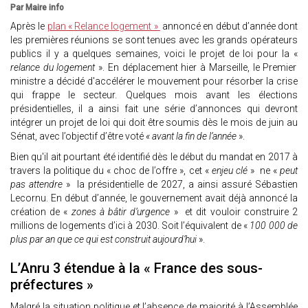
Par Maire info
Après le
plan « Relance logement »
annoncé en début d’année dont
les premières réunions se sont tenues avec les grands opérateurs
publics il y a quelques semaines, voici le projet de loi pour la «
relance du logement
». En déplacement hier à Marseille, le Premier
ministre a décidé d'accélérer le mouvement pour résorber la crise
qui frappe le secteur. Quelques mois avant les élections
présidentielles, il a ainsi fait une série d’annonces qui devront
intégrer un projet de loi qui doit être soumis dès le mois de juin au
Sénat, avec l’objectif d’être voté
« avant la fin de l’année
».
Bien qu'il ait pourtant été identifié dès le début du mandat en 2017 à
travers la politique du « choc de l’offre », cet «
enjeu clé
» ne «
peut
pas attendre
» la présidentielle de 2027, a ainsi assuré Sébastien
Lecornu. En début d’année, le gouvernement avait déjà annoncé la
création de «
zones à bâtir d’urgence
» et dit vouloir construire 2
millions de logements d’ici à 2030. Soit l’équivalent de «
100 000 de
plus par an que ce qui est construit aujourd’hui
».
L’Anru 3 étendue à la « France des sous-
préfectures »
Malgré la situation politique et l’absence de majorité à l’Assemblée