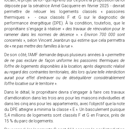
locatif, le projet de loi - qui reprend sur ce point la proposition de loi
déposée par la sénatrice Amel Gacquerre en février 2025 - devrait
permettre de relouer les logements classés « passoires
thermiques » - ceux classés F et G sur le diagnostic de
performance énergétique (DPE). À la condition, toutefois, que le
propriétaire s'engage à réaliser «
des travaux de rénovation pour le
ramener dans les normes de décence
». «
Environ 700 000 sont
concernés
», selon Vincent Jeanbrun qui estime que cela permettra
de «
ne pas mettre des familles à la rue
».
De son côté, l’AMF demande depuis plusieurs années à «
permettre
de ne pas exclure de façon uniforme les passoires thermiques de
l’offre de logements disponibles à la location, après diagnostic réalisé
au regard des contraintes territoriales, dès lors qu’une telle interdiction
aurait pour effet d’entraver ou de déséquilibrer considérablement
l’offre locative sur le territoire
».
Dans le détail, le propriétaire devra s’engager à faire ces travaux
d’amélioration dans les trois ans pour les maisons individuelles et
dans les cinq ans pour les appartements, avec l’objectif que la note
du DPE atteigne a minima la classe « E ». Un basculement puisque
5,4 millions de logements sont classés F et G en France, près de
15 % du parc de logements.