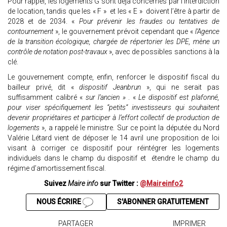
Pour rappel, les logements G sont déjà concernés par l’interdiction
de location, tandis que les « F » et les « E » doivent l’être à partir de
2028 et de 2034. «
Pour prévenir les fraudes ou tentatives de
contournement
», le gouvernement prévoit cependant que «
l’Agence
de la transition écologique, chargée de répertorier les DPE, mène un
contrôle de notation post-travaux
», avec de possibles sanctions à la
clé.
Le gouvernement compte, enfin, renforcer le dispositif fiscal du
bailleur privé, dit «
dispositif Jeanbrun
», qui ne serait pas
suffisamment calibré «
sur l’ancien »
. «
Le dispositif est plafonné,
pour viser spécifiquement les “petits” investisseurs qui souhaitent
devenir propriétaires et participer à l’effort collectif de production de
logements
», a rappelé le ministre. Sur ce point la députée du Nord
Valérie Létard vient de déposer le 14 avril une proposition de loi
visant à corriger ce dispositif pour réintégrer les logements
individuels dans le champ du dispositif et étendre le champ du
régime d’amortissement fiscal.
Suivez
Maire info
sur Twitter :
@Maireinfo2
NOUS ÉCRIRE
S'ABONNER GRATUITEMENT
PARTAGER
IMPRIMER