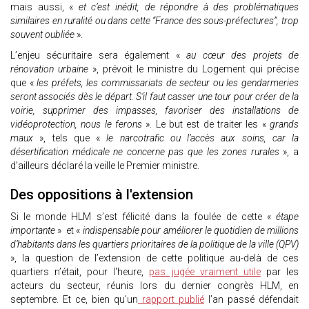
mais aussi, «
et c’est inédit, de répondre à des problématiques
similaires en ruralité ou dans cette “France des sous-préfectures”, trop
souvent oubliée
».
L’enjeu sécuritaire sera également «
au cœur des projets de
rénovation urbaine
», prévoit le ministre du Logement qui précise
que «
les préfets, les commissariats de secteur ou les gendarmeries
seront associés dès le départ. S’il faut casser une tour pour créer de la
voirie, supprimer des impasses, favoriser des installations de
vidéoprotection, nous le ferons
». Le but est de traiter les «
grands
maux
», tels que «
le narcotrafic ou l’accès aux soins, car la
désertification médicale ne concerne pas que les zones rurales
», a
d’ailleurs déclaré la veille le Premier ministre.
Des oppositions à l'extension
Si le monde HLM s’est félicité dans la foulée de cette «
étape
importante
» et «
indispensable pour améliorer le quotidien de millions
d’habitants dans les quartiers prioritaires de la politique de la ville (QPV)
», la question de l’extension de cette politique au-delà de ces
quartiers n’était, pour l'heure,
pas jugée vraiment utile
par les
acteurs du secteur, réunis lors du dernier congrès HLM, en
septembre. Et ce, bien qu’un
rapport publié
l’an passé défendait