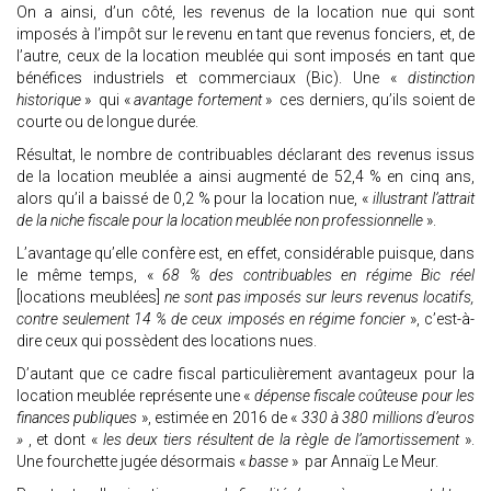
On a ainsi, d’un côté, les revenus de la location nue qui sont
imposés à l’impôt sur le revenu en tant que revenus fonciers, et, de
l’autre, ceux de la location meublée qui sont imposés en tant que
bénéfices industriels et commerciaux (Bic). Une «
distinction
historique
» qui «
avantage fortement
» ces derniers, qu’ils soient de
courte ou de longue durée.
Résultat, le nombre de contribuables déclarant des revenus issus
de la location meublée a ainsi augmenté de 52,4 % en cinq ans,
alors qu’il a baissé de 0,2 % pour la location nue, «
illustrant l’attrait
de la niche fiscale pour la location meublée non professionnelle
».
L’avantage qu’elle confère est, en effet, considérable puisque, dans
le même temps, «
68 % des contribuables en régime Bic réel
[locations meublées]
ne sont pas imposés sur leurs revenus locatifs,
contre seulement 14 % de ceux imposés en régime foncier
», c’est-à-
dire ceux qui possèdent des locations nues.
D’autant que ce cadre fiscal particulièrement avantageux pour la
location meublée représente une «
dépense fiscale coûteuse pour les
finances publiques
», estimée en 2016 de «
330 à 380 millions d’euros
»
, et dont «
les deux tiers résultent de la règle de l’amortissement
».
Une fourchette jugée désormais «
basse
» par Annaïg Le Meur.