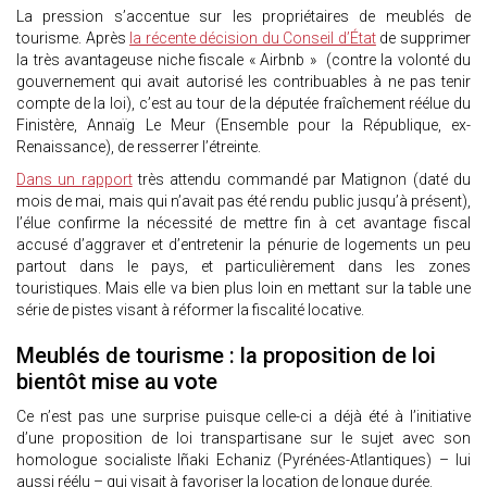
La pression s’accentue sur les propriétaires de meublés de
tourisme. Après
la récente décision du Conseil d’État
de supprimer
la très avantageuse niche fiscale « Airbnb » (contre la volonté du
gouvernement qui avait autorisé les contribuables à ne pas tenir
compte de la loi), c’est au tour de la députée fraîchement réélue du
Finistère, Annaïg Le Meur (Ensemble pour la République, ex-
Renaissance), de resserrer l’étreinte.
Dans un rapport
très attendu commandé par Matignon (daté du
mois de mai, mais qui n’avait pas été rendu public jusqu’à présent),
l’élue confirme la nécessité de mettre fin à cet avantage fiscal
accusé d’aggraver et d’entretenir la pénurie de logements un peu
partout dans le pays, et particulièrement dans les zones
touristiques. Mais elle va bien plus loin en mettant sur la table une
série de pistes visant à réformer la fiscalité locative.
Meublés de tourisme : la proposition de loi
bientôt mise au vote
Ce n’est pas une surprise puisque celle-ci a déjà été à l’initiative
d’une proposition de loi transpartisane sur le sujet avec son
homologue socialiste Iñaki Echaniz (Pyrénées-Atlantiques) – lui
aussi réélu – qui visait à favoriser la location de longue durée.