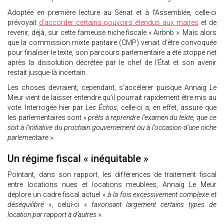
Adoptée en première lecture au Sénat et à l’Assemblée, celle-ci
prévoyait
d’accorder certains pouvoirs étendus aux maires
et de
revenir, déjà, sur cette fameuse niche fiscale « Airbnb ». Mais alors
que la commission mixte paritaire (CMP) venait d’être convoquée
pour finaliser le texte, son parcours parlementaire a été stoppé net
après la dissolution décrétée par le chef de l’État et son avenir
restait jusque-là incertain.
Les choses devraient, cependant, s’accélérer puisque Annaïg Le
Meur vient de laisser entendre qu’il pourrait rapidement être mis au
vote. Interrogée hier par
Les Échos
, celle-ci a, en effet, assuré que
les parlementaires sont «
prêts à reprendre l'examen du texte, que ce
soit à l'initiative du prochain gouvernement ou à l'occasion d'une niche
parlementaire
».
Un régime fiscal « inéquitable »
Pointant, dans son rapport, les différences de traitement fiscal
entre locations nues et locations meublées, Annaïg Le Meur
déplore un cadre fiscal actuel «
à la fois excessivement complexe et
déséquilibré
», celui-ci «
favorisant largement certains types de
location par rapport à d’autres
».