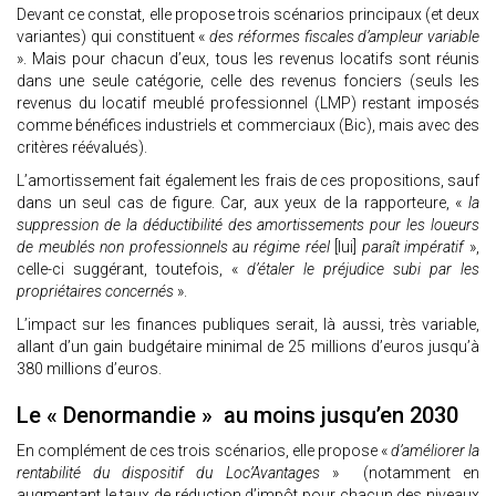
Devant ce constat, elle propose trois scénarios principaux (et deux
variantes) qui constituent «
des réformes fiscales d’ampleur variable
». Mais pour chacun d’eux, tous les revenus locatifs sont réunis
dans une seule catégorie, celle des revenus fonciers (seuls les
revenus du locatif meublé professionnel (LMP) restant imposés
comme bénéfices industriels et commerciaux (Bic), mais avec des
critères réévalués).
L’amortissement fait également les frais de ces propositions, sauf
dans un seul cas de figure. Car, aux yeux de la rapporteure, «
la
suppression de la déductibilité des amortissements pour les loueurs
de meublés non professionnels au régime réel
[lui]
paraît impératif
»,
celle-ci suggérant, toutefois, «
d’étaler le préjudice subi par les
propriétaires concernés
».
L’impact sur les finances publiques serait, là aussi, très variable,
allant d’un gain budgétaire minimal de 25 millions d’euros jusqu’à
380 millions d’euros.
Le « Denormandie » au moins jusqu’en 2030
En complément de ces trois scénarios, elle propose «
d’améliorer la
rentabilité du dispositif du Loc’Avantages
» (notamment en
augmentant le taux de réduction d’impôt pour chacun des niveaux