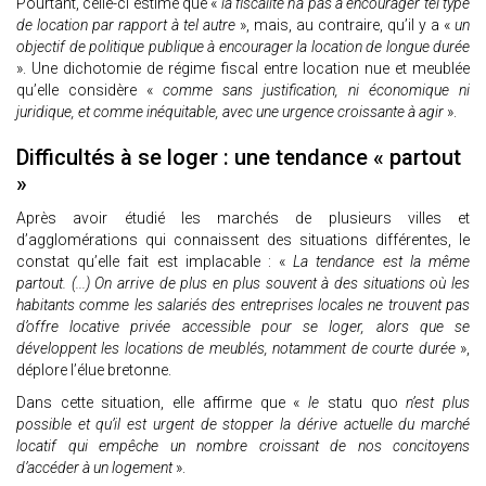
Pourtant, celle-ci estime que «
la fiscalité n’a pas à encourager tel type
de location par rapport à tel autre
», mais, au contraire, qu’il y a «
un
objectif de politique publique à encourager la location de longue durée
». Une dichotomie de régime fiscal entre location nue et meublée
qu’elle considère «
comme sans justification, ni économique ni
juridique, et comme inéquitable, avec une urgence croissante à agir
».
Difficultés à se loger : une tendance « partout
»
Après avoir étudié les marchés de plusieurs villes et
d’agglomérations qui connaissent des situations différentes, le
constat qu’elle fait est implacable : «
La tendance est la même
partout. (...)
On arrive de plus en plus souvent à des situations où les
habitants comme les salariés des entreprises locales ne trouvent pas
d’offre locative privée accessible pour se loger, alors que se
développent les locations de meublés, notamment de courte durée
»,
déplore l’élue bretonne.
Dans cette situation, elle affirme que «
le
statu quo
n’est plus
possible et qu’il est urgent de stopper la dérive actuelle du marché
locatif qui empêche un nombre croissant de nos concitoyens
d’accéder à un logement
».