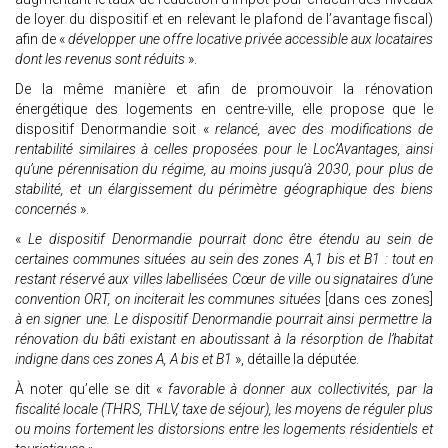
de loyer du dispositif et en relevant le plafond de l’avantage fiscal)
afin de «
développer une offre locative privée accessible aux locataires
dont les revenus sont réduits
».
De la même manière et afin de promouvoir la rénovation
énergétique des logements en centre-ville, elle propose que le
dispositif Denormandie soit «
relancé, avec des modifications de
rentabilité similaires à celles proposées pour le Loc’Avantages, ainsi
qu’une pérennisation du régime, au moins jusqu’à 2030, pour plus de
stabilité, et un élargissement du périmètre géographique des biens
concernés
».
«
Le dispositif Denormandie pourrait donc être étendu au sein de
certaines communes situées au sein des zones A,1 bis et B1 : tout en
restant réservé aux villes labellisées Cœur de ville ou signataires d’une
convention ORT, on inciterait les communes situées
[dans ces zones]
à en signer une. Le dispositif Denormandie pourrait ainsi permettre la
rénovation du bâti existant en aboutissant à la résorption de l’habitat
indigne dans ces zones A, A bis et B1
», détaille la députée.
À noter qu’elle se dit «
favorable à donner aux collectivités, par la
fiscalité locale (THRS, THLV, taxe de séjour), les moyens de réguler plus
ou moins fortement les distorsions entre les logements résidentiels et