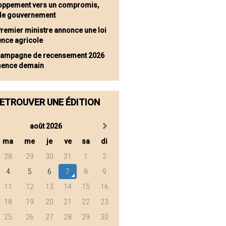
oppement vers un compromis,
 le gouvernement
Premier ministre annonce une loi
ence agricole
campagne de recensement 2026
ence demain
ETROUVER UNE ÉDITION
août 2026
ma
me
je
ve
sa
di
28
29
30
31
1
2
4
5
6
7
8
9
11
12
13
14
15
16
18
19
20
21
22
23
25
26
27
28
29
30