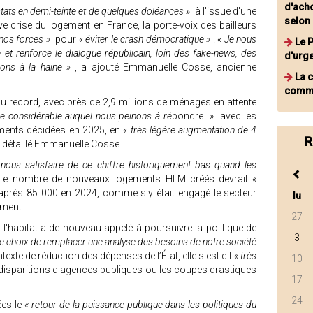
d'ach
stats en demi-teinte et de quelques doléances »
à l'issue d'une
selon
 crise du logement en France, la porte-voix des bailleurs
 nos forces »
pour
« éviter le crash démocratique »
.
« Je nous
Le 
et renforce le dialogue républicain, loin des fake-news, des
d'urg
ions à la haine »
, a ajouté Emmanuelle Cosse, ancienne
La 
comm
u record, avec près de 2,9 millions de ménages en attente
fre considérable auquel nous peinons à ré
pondre
»
avec les
ements décidées en 2025, en
« très légère augmentation de 4
R
 détaillé Emmanuelle Cosse.
us satisfaire de ce chiffre historiquement bas quand les
té. Le nombre de nouveaux logements HLM créés devrait
«
près 85 000 en 2024, comme s'y était engagé le secteur
lu
gement.
27
 l'habitat a de nouveau appelé à poursuivre la politique de
3
le choix de remplacer une analyse des besoins de notre société
texte de réduction des dépenses de l’État, elle s'est dit
« très
10
isparitions d'agences publiques ou les coupes drastiques
17
24
ées le
« retour de la puissance publique dans les politiques du