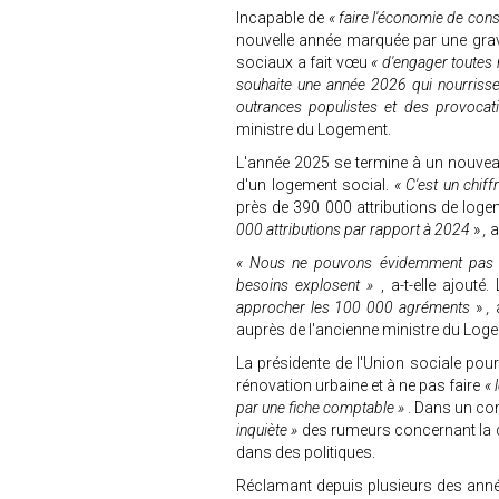
Incapable de
« faire l'économie de con
nouvelle année marquée par une grave
sociaux a fait vœu
« d'engager toutes
souhaite une année 2026 qui nourrisse 
outrances populistes et des provocat
ministre du Logement.
L'année 2025 se termine à un nouvea
d'un logement social.
« C'est un chif
près de 390 000 attributions de log
000 attributions par rapport à 2024
»
,
a
« Nous ne pouvons évidemment pas no
besoins explosent »
, a-t-elle ajou
approcher les 100 000 agréments
»
,
a
auprès de l'ancienne ministre du Lo
La présidente de l'Union sociale pour
rénovation urbaine et à ne pas faire
« 
par une fiche comptable »
. Dans un con
inquiète »
des rumeurs concernant la d
dans des politiques.
Réclamant depuis plusieurs des ann