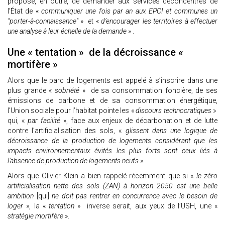
propose, en outre, de demander aux services déconcentrés de
l’État de «
communiquer une fois par an aux EPCI et communes un
"porter-à-connaissance"
» et «
d’encourager les territoires à effectuer
une analyse à leur échelle de la demande »
.
Une « tentation » de la décroissance «
mortifère »
Alors que le parc de logements est appelé à s’inscrire dans une
plus grande «
sobriété
» de sa consommation foncière, de ses
émissions de carbone et de sa consommation énergétique,
l’Union sociale pour l’habitat pointe les «
discours technocratiques
»
qui, «
par facilité
», face aux enjeux de décarbonation et de lutte
contre l’artificialisation des sols, «
glissent dans une logique de
décroissance de la production de logements considérant que les
impacts environnementaux évités les plus forts sont ceux liés à
l’absence de production de logements neufs
».
Alors que Olivier Klein a bien rappelé récemment que si «
le zéro
artificialisation nette des sols (ZAN) à horizon 2050 est une belle
ambition
[qui]
ne doit pas rentrer en concurrence avec le besoin de
loger
», la «
tentation
» inverse serait, aux yeux de l’USH, une «
stratégie mortifère
».