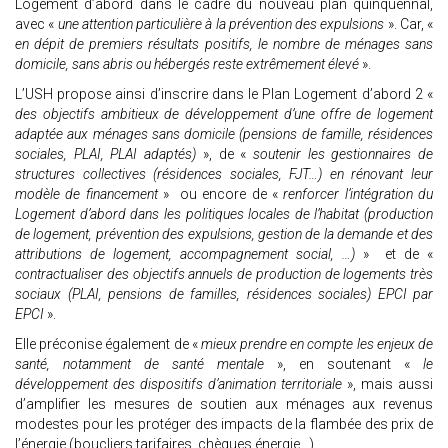
Logement d’abord dans le cadre du nouveau plan quinquennal,
avec «
une attention particulière à la prévention des expulsions
». Car, «
en dépit de premiers résultats positifs, le nombre de ménages sans
domicile, sans abris ou hébergés reste extrêmement élevé
».
L’USH propose ainsi d’inscrire dans le Plan Logement d’abord 2 «
des objectifs ambitieux de développement d’une offre de logement
adaptée aux ménages sans domicile (pensions de famille, résidences
sociales, PLAI, PLAI adaptés)
», de «
soutenir les gestionnaires de
structures collectives (résidences sociales, FJT…) en rénovant leur
modèle de financement
» ou encore de «
renforcer l’intégration du
Logement d’abord dans les politiques locales de l’habitat (production
de logement, prévention des expulsions, gestion de la demande et des
attributions de logement, accompagnement social, …)
» et de «
contractualiser des objectifs annuels de production de logements très
sociaux (PLAI, pensions de familles, résidences sociales) EPCI par
EPCI
».
Elle préconise également de «
mieux prendre en compte les enjeux de
santé, notamment de santé mentale
», en soutenant «
le
développement des dispositifs d’animation territoriale
», mais aussi
d’amplifier les mesures de soutien aux ménages aux revenus
modestes pour les protéger des impacts de la flambée des prix de
l’énergie (boucliers tarifaires, chèques énergie…).