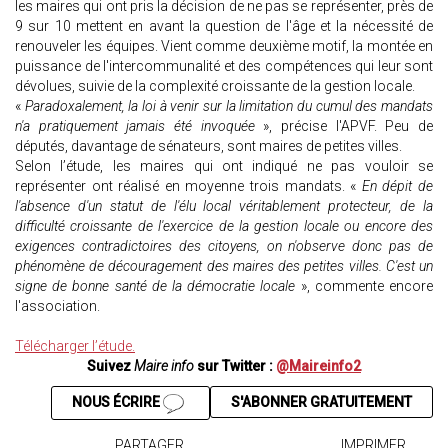
les maires qui ont pris la décision de ne pas se représenter, près de
9 sur 10 mettent en avant la question de l'âge et la nécessité de
renouveler les équipes. Vient comme deuxième motif, la montée en
puissance de l'intercommunalité et des compétences qui leur sont
dévolues, suivie de la complexité croissante de la gestion locale.
«
Paradoxalement, la loi à venir sur la limitation du cumul des mandats
n'a pratiquement jamais été invoquée
», précise l'APVF. Peu de
députés, davantage de sénateurs, sont maires de petites villes.
Selon l’étude, les maires qui ont indiqué ne pas vouloir se
représenter ont réalisé en moyenne trois mandats. «
En dépit de
l'absence d'un statut de l'élu local véritablement protecteur, de la
difficulté croissante de l'exercice de la gestion locale ou encore des
exigences contradictoires des citoyens, on n'observe donc pas de
phénomène de découragement des maires des petites villes. C'est un
signe de bonne santé de la démocratie locale
», commente encore
l'association.
Télécharger l’étude.
Suivez
Maire info
sur Twitter :
@Maireinfo2
NOUS ÉCRIRE
S'ABONNER GRATUITEMENT
PARTAGER
IMPRIMER