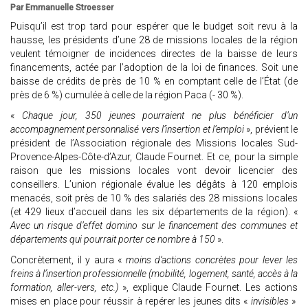
Par Emmanuelle Stroesser
Puisqu’il est trop tard pour espérer que le budget soit revu à la
hausse, les présidents d’une 28 de missions locales de la région
veulent témoigner de incidences directes de la baisse de leurs
financements, actée par l’adoption de la loi de finances. Soit une
baisse de crédits de près de 10 % en comptant celle de l’État (de
près de 6 %) cumulée à celle de la région Paca (- 30 %).
«
Chaque jour, 350 jeunes pourraient ne plus bénéficier d’un
accompagnement personnalisé vers l’insertion et l’emploi
», prévient le
président de l’Association régionale des Missions locales Sud-
Provence-Alpes-Côte-d’Azur, Claude Fournet. Et ce, pour la simple
raison que les missions locales vont devoir licencier des
conseillers. L’union régionale évalue les dégâts à 120 emplois
menacés, soit près de 10 % des salariés des 28 missions locales
(et 429 lieux d’accueil dans les six départements de la région). «
Avec un risque d’effet domino sur le financement des communes et
départements qui pourrait porter ce nombre à 150
».
Concrètement, il y aura «
moins d’actions concrètes pour lever les
freins à l’insertion professionnelle (mobilité, logement, santé, accès à la
formation, aller-vers, etc.)
», explique Claude Fournet. Les actions
mises en place pour réussir à repérer les jeunes dits «
invisibles
»