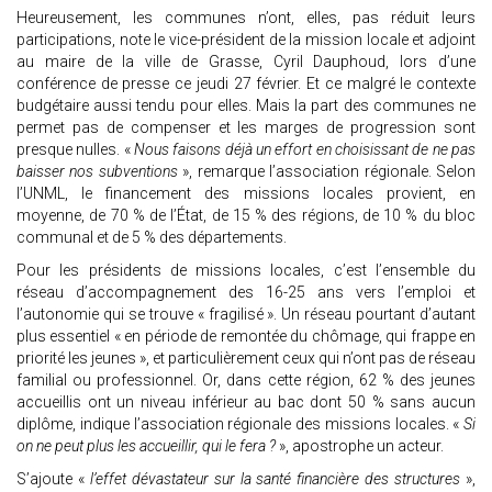
Heureusement, les communes n’ont, elles, pas réduit leurs
participations, note le vice-président de la mission locale et adjoint
au maire de la ville de Grasse, Cyril Dauphoud, lors d’une
conférence de presse ce jeudi 27 février. Et ce malgré le contexte
budgétaire aussi tendu pour elles. Mais la part des communes ne
permet pas de compenser et les marges de progression sont
presque nulles. «
Nous faisons déjà un effort en choisissant de ne pas
baisser nos subventions
», remarque l’association régionale. Selon
l’UNML, le financement des missions locales provient, en
moyenne, de 70 % de l’État, de 15 % des régions, de 10 % du bloc
communal et de 5 % des départements.
Pour les présidents de missions locales, c’est l’ensemble du
réseau d’accompagnement des 16-25 ans vers l’emploi et
l’autonomie qui se trouve « fragilisé ». Un réseau pourtant d’autant
plus essentiel « en période de remontée du chômage, qui frappe en
priorité les jeunes », et particulièrement ceux qui n’ont pas de réseau
familial ou professionnel. Or, dans cette région, 62 % des jeunes
accueillis ont un niveau inférieur au bac dont 50 % sans aucun
diplôme, indique l’association régionale des missions locales. «
Si
on ne peut plus les accueillir, qui le fera ?
», apostrophe un acteur.
S’ajoute «
l’effet dévastateur sur la santé financière des structures
»,