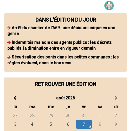
DANS L'ÉDITION DU JOUR
Arrêt du chantier de l'A69 : une décision unique en son
genre
Indemnités maladie des agents publics : les décrets
publiés, la diminution entre en vigueur demain
Sécurisation des ponts dans les petites communes : les
règles évoluent, dans le bon sens
RETROUVER UNE ÉDITION
août 2026
lu
ma
me
je
ve
sa
di
27
28
29
30
31
1
2
3
4
5
6
7
8
9