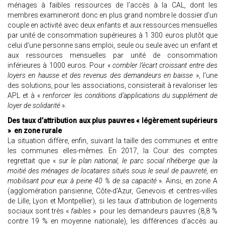
ménages à faibles ressources de l’accès à la CAL, dont les
membres examineront donc en plus grand nombre le dossier d’un
couple en activité avec deux enfants et aux ressources mensuelles
par unité de consommation supérieures à 1 300 euros plutôt que
celui d’une personne sans emploi, seule ou seule avec un enfant et
aux ressources mensuelles par unité de consommation
inférieures à 1000 euros. Pour «
combler l’écart croissant entre des
loyers en hausse et des revenus des demandeurs en baisse
», l'une
des solutions, pour les associations, consisterait à revaloriser les
APL et à «
renforcer les conditions d’applications du supplément de
loyer de solidarité
».
Des taux d’attribution aux plus pauvres « légèrement supérieurs
» en zone rurale
La situation diffère, enfin, suivant la taille des communes et entre
les communes elles-mêmes. En 2017, la Cour des comptes
regrettait que «
sur le plan national, le parc social n’héberge que la
moitié des ménages de locataires situés sous le seuil de pauvreté, en
mobilisant pour eux à peine 40 % de sa capacité
». Ainsi, en zone A
(agglomération parisienne, Côte-d’Azur, Genevois et centres-villes
de Lille, Lyon et Montpellier), si les taux d’attribution de logements
sociaux sont très «
faibles
» pour les demandeurs pauvres (8,8 %
contre 19 % en moyenne nationale), les différences d'accès au