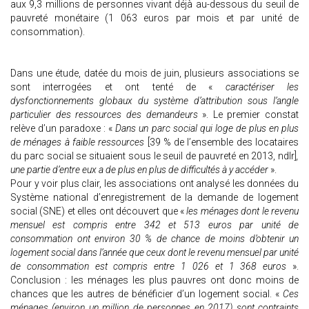
aux 9,3 millions de personnes vivant déjà au-dessous du seuil de
pauvreté monétaire (1 063 euros par mois et par unité de
consommation).
Dans une étude, datée du mois de juin, plusieurs associations se
sont interrogées et ont tenté de «
caractériser les
dysfonctionnements globaux du système d’attribution sous l’angle
particulier des ressources des demandeurs
». Le premier constat
relève d’un paradoxe : «
Dans un parc social qui loge de plus en plus
de ménages à faible ressources
[39 % de l’ensemble des locataires
du parc social se situaient sous le seuil de pauvreté en 2013, ndlr]
,
une partie d’entre eux a de plus en plus de difficultés à y accéder
».
Pour y voir plus clair, les associations ont analysé les données du
Système national d’enregistrement de la demande de logement
social (SNE) et elles ont découvert que «
les ménages dont le revenu
mensuel est compris entre 342 et 513 euros par unité de
consommation ont environ 30 % de chance de moins d’obtenir un
logement social dans l’année que ceux dont le revenu mensuel par unité
de consommation est compris entre 1 026 et 1 368 euros
».
Conclusion : les ménages les plus pauvres ont donc moins de
chances que les autres de bénéficier d’un logement social. «
Ces
ménages (environ un million de personnes en 2017) sont contraints