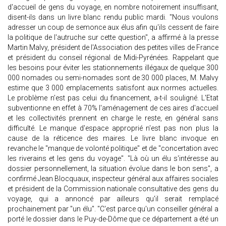
d'accueil de gens du voyage, en nombre notoirement insuffisant,
disent-ils dans un livre blanc rendu public mardi. "Nous voulons
adresser un coup de semonce aux élus afin qu'ils cessent de faire
la politique de l'autruche sur cette question", a affirmé à la presse
Martin Malvy, président de l'Association des petites villes de France
et président du conseil régional de Midi-Pyrénées. Rappelant que
les besoins pour éviter les stationnements illégaux de quelque 300
000 nomades ou semi-nomades sont de 30 000 places, M. Malvy
estime que 3 000 emplacements satisfont aux normes actuelles.
Le problème n'est pas celui du financement, a-t-il souligné. L'Etat
subventionne en effet à 70% l'aménagement de ces aires d'accueil
et les collectivités prennent en charge le reste, en général sans
difficulté. Le manque d'espace approprié n'est pas non plus la
cause de la réticence des maires. Le livre blanc invoque en
revanche le "manque de volonté politique" et de "concertation avec
les riverains et les gens du voyage". "Là où un élu s'intéresse au
dossier personnellement, la situation évolue dans le bon sens", a
confirmé Jean Blocquaux, inspecteur général aux affaires sociales
et président de la Commission nationale consultative des gens du
voyage, qui a annoncé par ailleurs qu'il serait remplacé
prochainement par "un élu". "C'est parce qu'un conseiller général a
porté le dossier dans le Puy-de-Dôme que ce département a été un