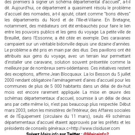
des premiers à signer un schéma départemental d'accueil", a-t-il
dit. Aujourd'hui, ce département a quasiment résolu le problème
d'accueil des nomades, a-t-il ajouté, citant comme "bons élèves"
les départements du Nord et de l'Ille-et-Vilaine. En Bretagne,
notamment, des médiateurs ont été embauchés pour faire le lien
entre les pouvoirs publics et les gens du voyage. La petite ville de
Breuillet, dans l'Essonne, a été citée en exemple. Des caravanes
campaient sur un véritable bidonville depuis une dizaine d'années.
Le problème a été pris en main par des élus. Des pavillons ont été
attribués aux gens du voyage, avec un terrain leur permettant
d'installer une caravane, solution souvent présentée comme la
meilleure par de nombreux semi-sédentaires. Ces initiatives restent
des exceptions, affirme Jean Blocquaux. La loi Besson du 5 juillet
2000 rendant obligatoire l'aménagement d'aires d'accueil pour les
communes de plus de 5 000 habitants dans un délai de dix-huit
mois est encore rarement appliquée. La mise en œuvre des
schémas départementaux d'accueil, soumise à un délai de deux
ans par cette même loi, n'est pas beaucoup plus respectée. Début
mars 2003, selon les ministères de l'Intérieur, des Affaires sociales
et de l'Équipement (circulaire du 11 mars), seuls 49 schémas
départementaux d'accueil étaient approuvés par les préfets et les
présidents de conseils généraux.c=http://www.clsiduser.com
Suivez
Maire info
sur Twitter :
@Maireinfo2