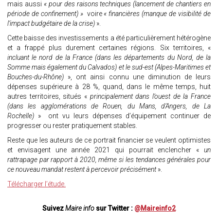
mais aussi
« pour des raisons techniques (lancement de chantiers en
période de confinement) »
voire
« financières (manque de visibilité de
l’impact budgétaire de la crise)
».
Cette baisse des investissements a été particulièrement hétérogène
et a frappé plus durement certaines régions. Six territoires, «
incluant le nord de la France (dans les départements du Nord, de la
Somme mais également du Calvados) et le sud-est (Alpes-Maritimes et
Bouches-du-Rhône)
», ont ainsi connu une diminution de leurs
dépenses supérieure à 28 %, quand, dans le même temps, huit
autres territoires, situés «
principalement dans l’ouest de la France
(dans les agglomérations de Rouen, du Mans, d’Angers, de La
Rochelle)
» ont vu leurs dépenses d’équipement continuer de
progresser ou rester pratiquement stables.
Reste que les auteurs de ce portrait financier se veulent optimistes
et envisagent une année 2021 qui pourrait enclencher «
un
rattrapage par rapport à 2020, même si les tendances générales pour
ce nouveau mandat restent à percevoir précisément
».
Télécharger l’étude.
Suivez
Maire info
sur Twitter :
@Maireinfo2