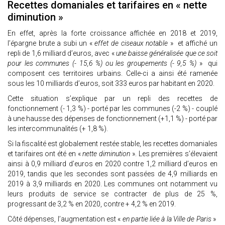
Recettes domaniales et tarifaires en « nette
diminution »
En effet, après la forte croissance affichée en 2018 et 2019,
l’épargne brute a subi un «
effet de ciseaux notable
» et affiché un
repli de 1,6 milliard d’euros, avec «
une baisse généralisée que ce soit
pour les communes (- 15,6 %) ou les groupements (- 9,5 %)
» qui
composent ces territoires urbains. Celle-ci a ainsi été ramenée
sous les 10 milliards d’euros, soit 333 euros par habitant en 2020.
Cette situation s’explique par un repli des recettes de
fonctionnement (- 1,3 %) - porté par les communes (-2 %) - couplé
à une hausse des dépenses de fonctionnement (+1,1 %) - porté par
les intercommunalités (+ 1,8 %).
Si la fiscalité est globalement restée stable, les recettes domaniales
et tarifaires ont été en «
nette diminution
». Les premières s’élevaient
ainsi à 0,9 milliard d’euros en 2020 contre 1,2 milliard d’euros en
2019, tandis que les secondes sont passées de 4,9 milliards en
2019 à 3,9 milliards en 2020. Les communes ont notamment vu
leurs produits de service se contracter de plus de 25 %,
progressant de 3,2 % en 2020, contre + 4,2 % en 2019.
Côté dépenses, l’augmentation est «
en partie liée à la Ville de Paris
»