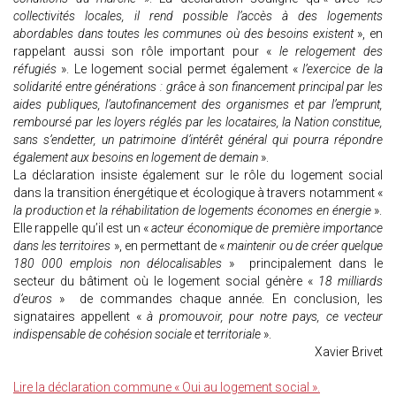
collectivités locales, il rend possible l’accès à des logements
abordables dans toutes les communes où des besoins existent
», en
rappelant aussi son rôle important pour «
le relogement des
réfugiés
». Le logement social permet également «
l’exercice de la
solidarité entre générations : grâce à son financement principal par les
aides publiques, l’autofinancement des organismes et par l’emprunt,
remboursé par les loyers réglés par les locataires, la Nation constitue,
sans s’endetter, un patrimoine d’intérêt général qui pourra répondre
également aux besoins en logement de demain
».
La déclaration insiste également sur le rôle du logement social
dans la transition énergétique et écologique à travers notamment «
la production et la réhabilitation de logements économes en énergie
».
Elle rappelle qu’il est un «
acteur économique de première importance
dans les territoires
», en permettant de «
maintenir ou de créer quelque
180 000 emplois non délocalisables
» principalement dans le
secteur du bâtiment où le logement social génère «
18 milliards
d’euros
» de commandes chaque année. En conclusion, les
signataires appellent «
à promouvoir, pour notre pays, ce vecteur
indispensable de cohésion sociale et territoriale
».
Xavier Brivet
Lire la déclaration commune « Oui au logement social ».