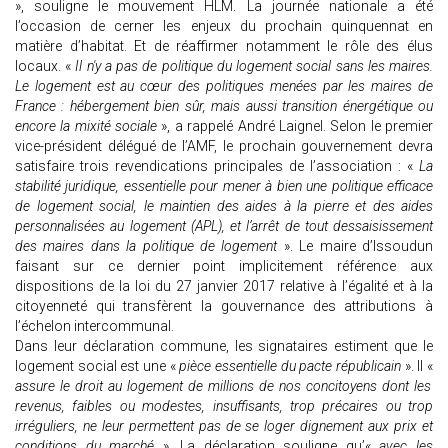
», souligne le mouvement HLM. La journée nationale a été
l’occasion de cerner les enjeux du prochain quinquennat en
matière d’habitat. Et de réaffirmer notamment le rôle des élus
locaux. «
Il n'y a pas de politique du logement social sans les maires.
Le logement est au cœur des politiques menées par les maires de
France : hébergement bien sûr, mais aussi transition énergétique ou
encore la mixité sociale
», a rappelé André Laignel. Selon le premier
vice-président délégué de l’AMF, le prochain gouvernement devra
satisfaire trois revendications principales de l’association : «
La
stabilité juridique, essentielle pour mener à bien une politique efficace
de logement social, le maintien des aides à la pierre et des aides
personnalisées au logement (APL), et l’arrêt de tout dessaisissement
des maires dans la politique de logement
». Le maire d’Issoudun
faisant sur ce dernier point implicitement référence aux
dispositions de la loi du 27 janvier 2017 relative à l’égalité et à la
citoyenneté qui transfèrent la gouvernance des attributions à
l’échelon intercommunal.
Dans leur déclaration commune, les signataires estiment que le
logement social est une «
pièce essentielle du pacte républicain
». Il «
assure le droit au logement de millions de nos concitoyens dont les
revenus, faibles ou modestes, insuffisants, trop précaires ou trop
irréguliers, ne leur permettent pas de se loger dignement aux prix et
conditions du marché
». La déclaration souligne qu’«
avec les