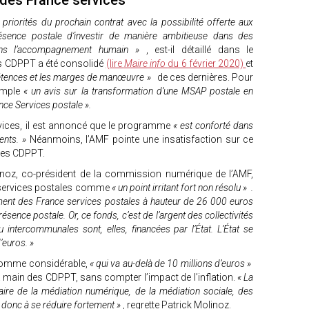
 des France services
 priorités du prochain contrat avec la possibilité offerte aux
sence postale d’investir de manière ambitieuse dans des
ans l’accompagnement humain »
, est-il détaillé dans le
s CDPPT a été consolidé
(lire
Maire info
du 6 février 2020)
et
pétences et les marges de manœuvre »
de ces dernières. Pour
xemple
« un avis sur la transformation d’une MSAP postale en
nce Services postale ».
vices, il est annoncé que le programme
« est conforté dans
ents. »
Néanmoins, l’AMF pointe une insatisfaction sur ce
 des CDPPT.
linoz, co-président de la commission numérique de l’AMF,
e services postales comme
« un point irritant fort non résolu » .
cement des France services postales à hauteur de 26 000 euros
sence postale. Or, ce fonds, c’est de l’argent des collectivités
intercommunales sont, elles, financées par l’État. L’État se
’euros. »
somme considérable,
« qui va au-delà de 10 millions d’euros »
la main des CDPPT, sans compter l’impact de l’inflation.
« La
aire de la médiation numérique, de la médiation sociale, des
d donc à se réduire fortement »
, regrette Patrick Molinoz.