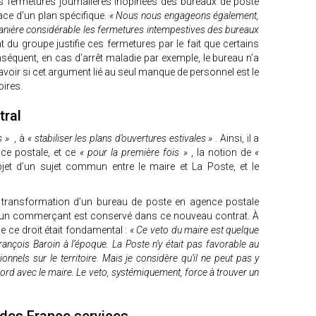
les fermetures journalières inopinées des bureaux de poste
lace d’un plan spécifique.
« Nous nous engageons également,
 manière considérable les fermetures intempestives des bureaux
nt du groupe justifie ces fermetures par le fait que certains
séquent, en cas d’arrêt maladie par exemple, le bureau n’a
avoir si cet argument lié au seul manque de personnel est le
oires.
tral
s »
, à
« stabiliser les plans d’ouvertures estivales »
. Ainsi, il a
nce postale, et ce
« pour la première fois »
, la notion de
«
bjet d’un sujet commun entre le maire et La Poste, et le
a transformation d’un bureau de poste en agence postale
un commerçant est conservé dans ce nouveau contrat. À
e ce droit était fondamental :
« Ce veto du maire est quelque
nçois Baroin à l’époque. La Poste n’y était pas favorable au
ionnels sur le territoire. Mais je considère qu’il ne peut pas y
ccord avec le maire. Le veto, systémiquement, force à trouver un