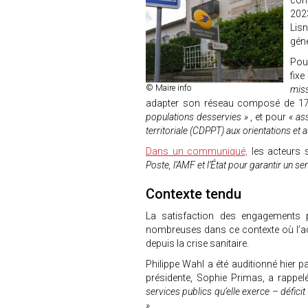
cont
2023
Lisn
géné
Pour
fixe
© Maire info
mis
adapter son réseau composé de 17
populations desservies »
, et pour
« as
territoriale (CDPPT) aux orientations et 
Dans un communiqué,
les acteurs 
Poste, l’AMF et l’État pour garantir un se
Contexte tendu
La satisfaction des engagements pr
nombreuses dans ce contexte où l’ac
depuis la crise sanitaire.
Philippe Wahl a été auditionné hier
présidente, Sophie Primas, a rappe
services publics qu’elle exerce – défici
»