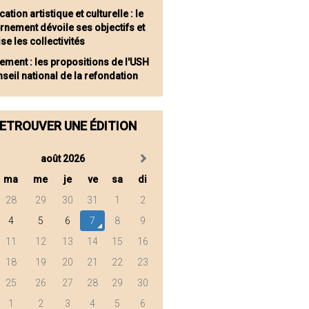
ation artistique et culturelle : le
rnement dévoile ses objectifs et
se les collectivités
ement : les propositions de l'USH
seil national de la refondation
ETROUVER UNE ÉDITION
août 2026
ma
me
je
ve
sa
di
28
29
30
31
1
2
4
5
6
7
8
9
11
12
13
14
15
16
18
19
20
21
22
23
25
26
27
28
29
30
1
2
3
4
5
6