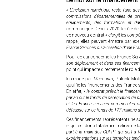
Bémol sur le financement
« L’inclusion numérique reste l’une des
commissions départementales de pré
équipements, des formations et d
communiqué. Depuis 2020, le rôle de
ce nouveau contrat
« élargit les com
rappel, elles peuvent émettre par e
France Services ou la création d’une Fra
Pour ce qui concerne les France Ser
son déploiement et dans ses financem
point qui impacte directement le rôle
Interrogé par
Maire info
, Patrick Mo
qualifie les financements des Franc
En effet,
« le contrat prévoit le finan
par an sur le fonds de péréquation de pré
et les France services communales ou 
défausse sur ce fonds de 177 millions d
Ces financements représentent une 
et qui est donc fatalement retirée de 
part à la main des CDPPT qui sert à f
expérimentations sur les territoires ten