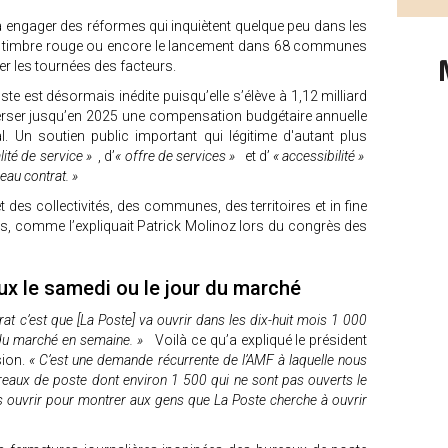
à engager des réformes qui inquiètent quelque peu dans les
du timbre rouge ou encore le lancement dans 68 communes
er les tournées des facteurs.
oste est désormais inédite puisqu’elle s’élève à 1,12 milliard
 verser jusqu’en 2025 une compensation budgétaire annuelle
al. Un soutien public important qui légitime d'autant plus
lité de service »
, d’
« offre de services »
et d’
« accessibilité »
eau contrat. »
 des collectivités, des communes, des territoires et in fine
s, comme l’expliquait Patrick Molinoz lors du congrès des
ux le samedi ou le jour du marché
t c’est que [La Poste] va ouvrir dans les dix-huit mois 1 000
 du marché en semaine. »
Voilà ce qu’a expliqué le président
sion.
« C’est une demande récurrente de l’AMF à laquelle nous
eaux de poste dont environ 1 500 qui ne sont pas ouverts le
s ouvrir pour montrer aux gens que La Poste cherche à ouvrir