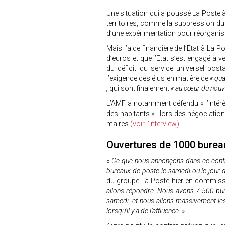
Une situation qui a poussé La Poste 
territoires, comme la suppression 
d’une expérimentation pour réorganis
Mais l’aide financière de l’État à La P
d’euros et que l’Etat s’est engagé à
du déficit du service universel post
l’exigence des élus en matière de
« qua
,
qui sont finalement
« au cœur du nouv
L’AMF a notamment défendu « l’intérêt
des habitants » lors des négociation
maires
(voir l'interview).
Ouvertures de 1000 burea
« Ce que nous annonçons dans ce contra
bureaux de poste le samedi ou le jour
du groupe La Poste hier en commis
allons répondre. Nous avons 7 500 bur
samedi, et nous allons massivement le
lorsqu’il y a de l’affluence. »