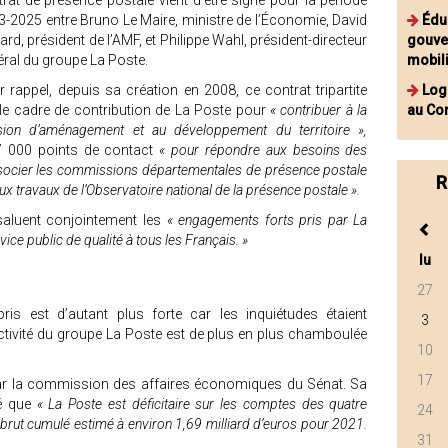
rat de présence postale vient d’être signé pour la période
-2025 entre Bruno Le Maire, ministre de l’Économie, David
Éduc
ard, président de l’AMF, et Philippe Wahl, président-directeur
gouve
ral du groupe La Poste.
mobili
 rappel, depuis sa création en 2008, ce contrat tripartite
Log
 le cadre de contribution de La Poste pour
« contribuer à la
au Con
sion d’aménagement et au développement du territoire »,
 000 points de contact
« pour répondre aux besoins des
socier les commissions départementales de présence postale
R
aux travaux de l’Observatoire national de la présence postale ».
saluent conjointement les
« engagements forts pris par La
rvice public de qualité à tous les Français. »
lu
27
is est d’autant plus forte car les inquiétudes étaient
3
tivité du groupe La Poste est de plus en plus chamboulée
10
17
 par la commission des affaires économiques du Sénat. Sa
lé que
« La Poste est déficitaire sur les comptes des quatre
24
t brut cumulé estimé à environ 1,69 milliard d’euros pour 2021.
31