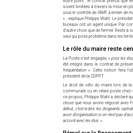
Autre point : le contrat prévoit que 
soient limitées à travers la mise en p
sous le contrôle de l’AMF, à limiter de
»
, explique Philippe Wahl. Le préside
bureaux ont un agent unique. Par con
d’autre choix que de fermer. Reste à s
seul qui pose problème dans les territ
Le rôle du maire reste cen
La Poste s’est engagée,
« pour les élu
été intégré dans le contrat de prése
fréquentation ».
Cette notion fera l’o
président de la CDPPT.
Le droit de véto du maire lors de l
communale ou en relais poste chez 
ce propos, Philippe Wahl a déclaré qu
chose que nous avons négocié avec Fra
début, c’est-à-dire les dirigeants opérat
avoir d’organisation si on n’est pas d’a
accord avec les élus. »