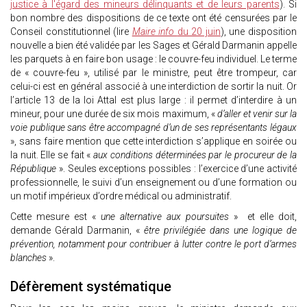
justice à l'égard des mineurs délinquants et de leurs parents
). Si
bon nombre des dispositions de ce texte ont été censurées par le
Conseil constitutionnel (lire
Maire info
du 20 juin
), une disposition
nouvelle a bien été validée par les Sages et Gérald Darmanin appelle
les parquets à en faire bon usage : le couvre-feu individuel. Le terme
de « couvre-feu », utilisé par le ministre, peut être trompeur, car
celui-ci est en général associé à une interdiction de sortir la nuit. Or
l’article 13 de la loi Attal est plus large : il permet d’interdire à un
mineur, pour une durée de six mois maximum, «
d’aller et venir sur la
voie publique sans être accompagné d’un de ses représentants légaux
», sans faire mention que cette interdiction s’applique en soirée ou
la nuit. Elle se fait «
aux conditions déterminées par le procureur de la
République
». Seules exceptions possibles : l’exercice d’une activité
professionnelle, le suivi d’un enseignement ou d’une formation ou
un motif impérieux d’ordre médical ou administratif.
Cette mesure est «
une alternative aux poursuites
» et elle doit,
demande Gérald Darmanin, «
être privilégiée dans une logique de
prévention, notamment pour contribuer à lutter contre le port d’armes
blanches
».
Défèrement systématique