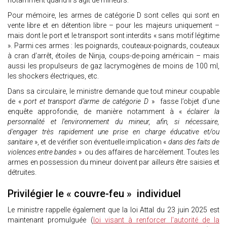
notamment quand il s’agit de mineurs.
Pour mémoire, les armes de catégorie D sont celles qui sont en
vente libre et en détention libre – pour les majeurs uniquement –
mais dont le port et le transport sont interdits « sans motif légitime
». Parmi ces armes : les poignards, couteaux-poignards, couteaux
à cran d’arrêt, étoiles de Ninja, coups-de-poing américain – mais
aussi les propulseurs de gaz lacrymogènes de moins de 100 ml,
les shockers électriques, etc.
Dans sa circulaire, le ministre demande que tout mineur coupable
de «
port et transport d’arme de catégorie D
» fasse l’objet d’une
enquête approfondie, de manière notamment à «
éclairer la
personnalité et l'environnement du mineur, afin, si nécessaire,
d'engager très rapidement une prise en charge éducative et/ou
sanitaire
», et de vérifier son éventuelle implication «
dans des faits de
violences entre bandes
» ou des affaires de harcèlement. Toutes les
armes en possession du mineur doivent par ailleurs être saisies et
détruites.
Privilégier le « couvre-feu » individuel
Le ministre rappelle également que la loi Attal du 23 juin 2025 est
maintenant promulguée (
loi visant à renforcer l'autorité de la