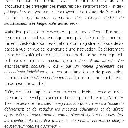
Pour les cas les moins graves, le ministre demande aux
procureurs de privilégier des mesures de «
sensibilisation
» et de «
pédagogie
», de type stage de citoyenneté ou stage de formation
civique, «
qui pourrait comporter des modules dédiés de
sensibilisation à la dangerosité des armes
».
Mais dès que les cas relevés sont plus graves, Gérald Darmanin
demande que soit systématiquement privilégié le défèrement du
mineur, c’est-à-dire sa présentation à un magistrat à l’issue de sa
garde à vue, en vue de l’ouverture d’une instruction. Ce défèrement
devra être systématique si les faits de port d’arme de catégorie D
ont été commis «
en réunion
», ou «
dans et aux abords d’un
établissement scolaire
», ou «
par un mineur présentant des
antécédents judiciaires
», ou encore dans le cas de possession
d’armes «
particulièrement dangereuses
», comme une machette ou
un couteau de combat.
Enfin, le ministre rappelle que dans les cas de violences commises
avec une arme – et plus seulement de simple délit de port d’arme –,
il est nécessaire de «
saisir une juridiction pour mineurs à l'issue du
défèrement et de requérir les mesures éducatives et de sûreté
appropriées, et notamment le respect d'une obligation de couvre-feu,
afin d'éviter toute réitération des faits et de garantir une prise en charge
éducative immédiate du mineur
».