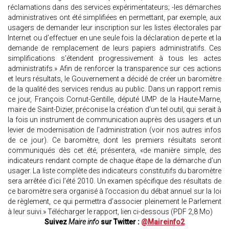
réclamations dans des services expérimentateurs; -les démarches
administratives ont été simplifiées en permettant, par exemple, aux
usagers de demander leur inscription sur les listes électorales par
Internet ou d’effectuer en une seule fois la déclaration de perte et la
demande de remplacement de leurs papiers administratifs. Ces
simplifications s’étendent progressivement à tous les actes
administratifs.» Afin de renforcer la transparence sur ces actions
et leurs résultats, le Gouvernement a décidé de créer un baromètre
de la qualité des services rendus au public. Dans un rapport remis
ce jour, François Cornut-Gentille, député UMP de la Haute-Marne,
maire de Saint-Dizier, préconise la création d’un tel outil, qui serait à
la fois un instrument de communication auprès des usagers et un
levier de modernisation de l’administration (voir nos autres infos
de ce jour). Ce baromètre, dont les premiers résultats seront
communiqués dès cet été, présentera, «de manière simple, des
indicateurs rendant compte de chaque étape de la démarche d’un
usager. La liste complète des indicateurs constitutifs du baromètre
sera arrêtée d’ici l’été 2010. Un examen spécifique des résultats de
ce baromètre sera organisé à l’occasion du débat annuel sur la loi
de règlement, ce qui permettra d’associer pleinement le Parlement
à leur suivi.» Télécharger le rapport, lien ci-dessous (PDF 2,8 Mo)
Suivez
Maire info
sur Twitter :
@Maireinfo2