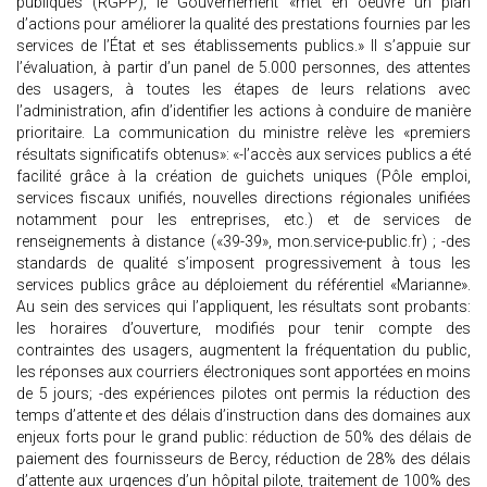
publiques (RGPP), le Gouvernement «met en oeuvre un plan
d’actions pour améliorer la qualité des prestations fournies par les
services de l’État et ses établissements publics.» Il s’appuie sur
l’évaluation, à partir d’un panel de 5.000 personnes, des attentes
des usagers, à toutes les étapes de leurs relations avec
l’administration, afin d’identifier les actions à conduire de manière
prioritaire. La communication du ministre relève les «premiers
résultats significatifs obtenus»: «-l’accès aux services publics a été
facilité grâce à la création de guichets uniques (Pôle emploi,
services fiscaux unifiés, nouvelles directions régionales unifiées
notamment pour les entreprises, etc.) et de services de
renseignements à distance («39-39», mon.service-public.fr) ; -des
standards de qualité s’imposent progressivement à tous les
services publics grâce au déploiement du référentiel «Marianne».
Au sein des services qui l’appliquent, les résultats sont probants:
les horaires d’ouverture, modifiés pour tenir compte des
contraintes des usagers, augmentent la fréquentation du public,
les réponses aux courriers électroniques sont apportées en moins
de 5 jours; -des expériences pilotes ont permis la réduction des
temps d’attente et des délais d’instruction dans des domaines aux
enjeux forts pour le grand public: réduction de 50% des délais de
paiement des fournisseurs de Bercy, réduction de 28% des délais
d’attente aux urgences d’un hôpital pilote, traitement de 100% des