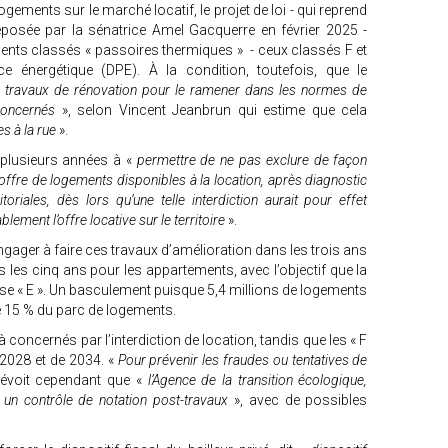
ogements sur le marché locatif, le projet de loi - qui reprend
déposée par la sénatrice Amel Gacquerre en février 2025 -
ments classés « passoires thermiques » - ceux classés F et
 énergétique (DPE). À la condition, toutefois, que le
travaux de rénovation pour le ramener dans les normes de
oncernés
», selon Vincent Jeanbrun qui estime que cela
s à la rue
».
plusieurs années à «
permettre de ne pas exclure de façon
offre de logements disponibles à la location, après diagnostic
toriales, dès lors qu’une telle interdiction aurait pour effet
lement l’offre locative sur le territoire
».
’engager à faire ces travaux d’amélioration dans les trois ans
s les cinq ans pour les appartements, avec l’objectif que la
se « E ». Un basculement puisque 5,4 millions de logements
de 15 % du parc de logements.
 concernés par l’interdiction de location, tandis que les « F
e 2028 et de 2034. «
Pour prévenir les fraudes ou tentatives de
révoit cependant que «
l’Agence de la transition écologique,
 un contrôle de notation post-travaux
», avec de possibles