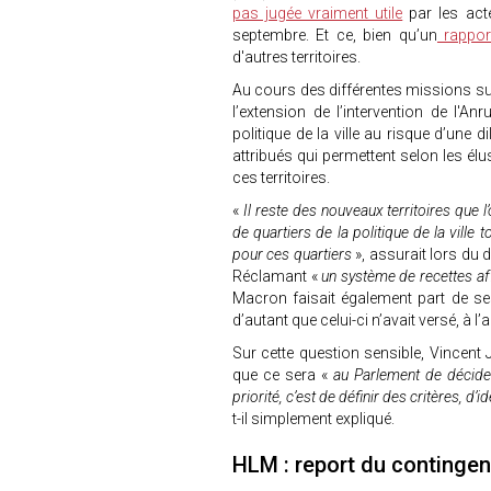
pas jugée vraiment utile
par les act
septembre. Et ce, bien qu’un
rapport
d'autres territoires.
Au cours des différentes missions sur
l’extension de l’intervention de l'A
politique de la ville au risque d’une 
attribués qui permettent selon les élus
ces territoires.
«
Il reste des nouveaux territoires que l
de quartiers de la politique de la ville t
pour ces quartiers
», assurait lors du d
Réclamant «
un système de recettes a
Macron faisait également part de se
d’autant que celui-ci n’avait versé, à l
Sur cette question sensible, Vincent J
que ce sera «
au Parlement de décid
priorité, c’est de définir des critères, d
t-il simplement expliqué.
HLM : report du contingen