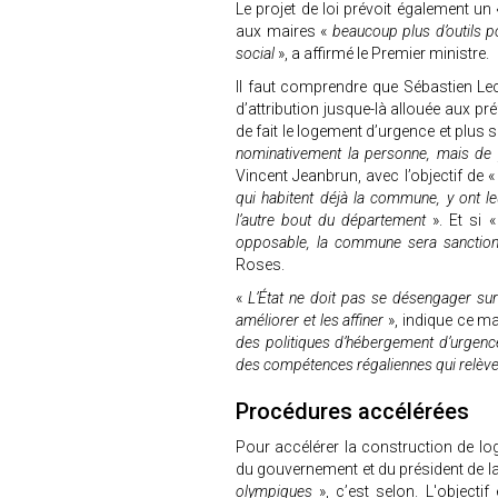
Le projet de loi prévoit également un
aux maires «
beaucoup plus d’outils p
social
», a affirmé le Premier ministre.
Il faut comprendre que Sébastien Le
d’attribution jusque-là allouée aux pr
de fait le logement d’urgence et plus 
nominativement la personne, mais de po
Vincent Jeanbrun, avec l’objectif de «
qui habitent déjà la commune, y ont l
l’autre bout du département
». Et si «
opposable, la commune sera sancti
Roses.
«
L’État ne doit pas se désengager sur
améliorer et les affiner
», indique ce m
des politiques d’hébergement d’urgence
des compétences régaliennes qui relèvent
Procédures accélérées
Pour accélérer la construction de lo
du gouvernement et du président de la 
olympiques
», c’est selon. L'object