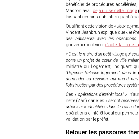
bénéficier de procédures accélérées,
Macron avait
déjà utilisé cette image
p
laissant certains dubitatifs quant à sa
Qualifiant cette vision de «
Jeux olymp
Vincent Jeanbrun explique que «
le Pr
des bâtisseurs avec les opération
gouvernement vient
d’acter la fin de l'
«
C’est le maire d’un petit village qui so
porte un projet de cœur de ville mêlan
ministre du Logement, indiquant qu
"Urgence Relance logement" dans le 
demander sa révision, qui prend par
l'obstruction par des procédures systéma
Ces «
opérations d’intérêt local
» n’aur
nette (Zan) car elles «
seront réservées
urbaniser », identifiées dans les plans 
opérations d’intérêt local qui permettr
validation par le préfet.
Relouer les passoires th