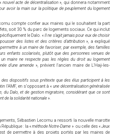
 «
nouvel acte de décentralisation
», qui donnera notamment
our avoir la main sur la politique de peuplement du logement
cornu compte confier aux maires qui le souhaitent la part
éfets, soit 30 % du parc de logements sociaux. Ce qui inclut
spécifiquement le Dalo. «
Il ne s’agit jamais pour eux de choisir
usser des listes et des critères d’attribution
», a expliqué
permettre à un maire de favoriser, par exemple, des familles
eurs enfants scolarisés, plutôt que des personnes venues de
un maire ne respecte pas les règles du droit au logement
onnée d’une amende
», prévient l’ancien maire de L'Haÿ-les-
 des dispositifs sous prétexte que des élus participent à les
atin l'AMF, en s'opposant à «
une décentralisation généralisée
, du Dalo, et de gestion migratoire, considérant que ce sont
 de la solidarité nationale
».
gements, Sébastien Lecornu a ressorti la nouvelle marotte
République : la «
méthode Notre-Dame
» ou celle des «
Jeux
if est de permettre à des projets portés par les maires de