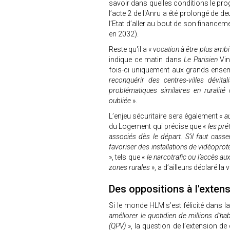
savoir dans quelles conditions le pr
l’acte 2 de l'Anru a été prolongé de d
l’Etat d’aller au bout de son financ
en 2032).
Reste qu'il a «
vocation à être plus ambit
indique ce matin dans
Le Parisien
Vin
fois-ci uniquement aux grands ensemb
reconquérir des centres-villes dévital
problématiques similaires en ruralité
oubliée
».
L’enjeu sécuritaire sera également «
a
du Logement qui précise que «
les pré
associés dès le départ. S’il faut cass
favoriser des installations de vidéoprot
», tels que «
le narcotrafic ou l’accès au
zones rurales
», a d’ailleurs déclaré la v
Des oppositions à l'exten
Si le monde HLM s’est félicité dans la
améliorer le quotidien de millions d’habi
(QPV)
», la question de l’extension de 