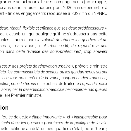
ogramme actuel pourra tenir ses engagements (pour rappel,
eux ans dans la loide finances pour 2026 afin de permettre à
ement - fin des engagements repoussée à 2027, fin du NPNRU
ieux, réactif, flexible et efficace que ses deux prédécesseurs
»,
cent Jeanbrun, qui souligne qu’il ne s’adressera pas cette
les. Il aura ainsi «
la volonté de réparer les quartiers et de
isés
», mais aussi, «
et c’est inédit, de répondre à des
 ou dans cette “France des sous-préfectures”, trop souvent
u cœur des projets de rénovation urbaine
», prévoit le ministre
fets, les commissariats de secteur ou les gendarmeries seront
er une tour pour créer de la voirie, supprimer des impasses,
ection, nous le ferons
». Le but est de traiter les «
grands maux
x soins, car la désertification médicale ne concerne pas que les
eille le Premier ministre.
sion
 foulée de cette «
étape importante
» et «
indispensable pour
tants dans les quartiers prioritaires de la politique de la ville
cette politique au-delà de ces quartiers n’était, pour l'heure,