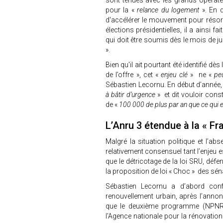
sont tenues avec les grands opérateur
pour la «
relance du logement
». En d
d'accélérer le mouvement pour résorb
élections présidentielles, il a ainsi f
qui doit être soumis dès le mois de jui
».
Bien qu'il ait pourtant été identifié d
de l’offre », cet «
enjeu clé
» ne «
peu
Sébastien Lecornu. En début d’année,
à bâtir d’urgence
» et dit vouloir const
de «
100 000 de plus par an que ce qui es
L’Anru 3 étendue à la « F
Malgré la situation politique et l’ab
relativement consensuel tant l’enjeu es
que le détricotage de la loi SRU, déf
la proposition de loi « Choc » des sén
Sébastien Lecornu a d’abord conf
renouvellement urbain, après l’anno
que le deuxième programme (NPNRU
l'Agence nationale pour la rénovatio