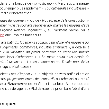
 dans une logique de «
simplification
». Mercredi, Emmanuel
our ériger plus rapidement «
150 cathédrales industrielles
»,
 réelle concrétisation.
iques du logement
» ou de «
Notre-Dame de la construction
»,
emier ministre souhaite redonner aux maires les moyens d’être
s Urgence Relance logement
», au moment même où le
aide
aux… maires bâtisseurs.
uhaite bâtir dix logements sociaux, celui d’une ville moyenne qui
t logements, commerces, industrie et tertiaire
», a détaillé le
e «
la validation du préfet permettra de créer une pastille
plan local d’urbanisme
». «
Le maire n’aura plus besoin de
fois deux ans
» et «
les recours seront limités pour éviter
tiques et dilatoires
».
aient «
pas d'impact
» sur l’objectif de zéro artificialisation
 aux projets concernant des zones dites « urbanisées » ou « à
locaux d’urbanisme
», selon Vincent Jeanbrun. A noter que ces
aient de déroger aux PLU devraient a priori faire l’objet d’une
ermiques