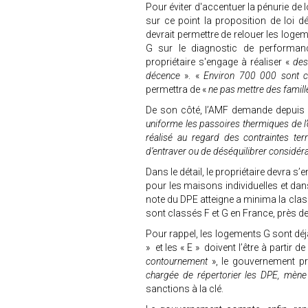
Pour éviter d'accentuer la pénurie de l
sur ce point la proposition de loi 
devrait permettre de relouer les loge
G sur le diagnostic de performance
propriétaire s'engage à réaliser «
des 
décence
». «
Environ 700 000 sont c
permettra de «
ne pas mettre des famille
De son côté, l’AMF demande depuis 
uniforme les passoires thermiques de l’
réalisé au regard des contraintes terri
d’entraver ou de déséquilibrer considérab
Dans le détail, le propriétaire devra s
pour les maisons individuelles et dan
note du DPE atteigne a minima la clas
sont classés F et G en France, près 
Pour rappel, les logements G sont déjà
» et les « E » doivent l’être à partir d
contournement
», le gouvernement p
chargée de répertorier les DPE, mène
sanctions à la clé.