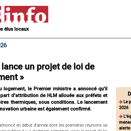
s élus locaux
026
ance un projet de loi de
ment »
u logement, le Premier ministre a annoncé qu'il
D
 part d'attribution de HLM allouée aux préfets et
oires thermiques, sous conditions. Le lancement
Le 
2026
ovation urbaine est également confirmé.
L'é
menac
nnoncé en début d’année dont les premières réunions se
alert