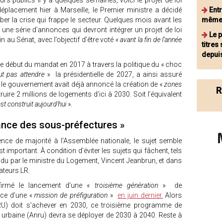
s publics il y a quelques semaines, voici le projet de loi
éplacement hier à Marseille, le Premier ministre a décidé
Ent
er la crise qui frappe le secteur. Quelques mois avant les
même 
ait une série d’annonces qui devront intégrer un projet de loi
Le 
n au Sénat, avec l’objectif d’être voté
« avant la fin de l’année
titre
depui
ès le début du mandat en 2017 à travers la politique du « choc
t pas attendre
» la présidentielle de 2027, a ainsi assuré
 le gouvernement avait déjà annoncé la création de «
zones
R
ruire 2 millions de logements d’ici à 2030. Soit l’équivalent
t construit aujourd’hui
».
rance des sous-préfectures »
sence de majorité à l’Assemblée nationale, le sujet semble
t important. À condition d’éviter les sujets qui fâchent, tels
endu par le ministre du Logement, Vincent Jeanbrun, et dans
ateurs LR.
irmé le lancement d’une «
troisième génération
» de
nce d’une «
mission de préfiguration
»
en juin dernier.
Alors
) doit s'achever en 2030, ce troisième programme de
n urbaine (Anru) devra se déployer de 2030 à 2040. Reste à