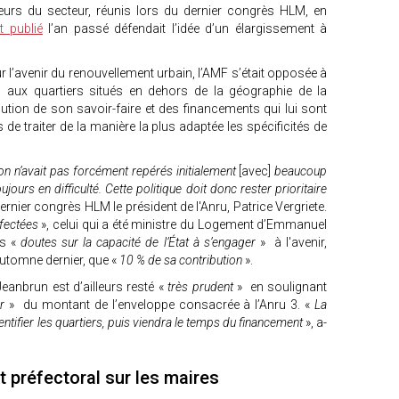
eurs du secteur, réunis lors du dernier congrès HLM, en
 publié
l’an passé défendait l’idée d’un élargissement à
 l’avenir du renouvellement urbain, l’AMF s’était opposée à
nru aux quartiers situés en dehors de la géographie de la
dilution de son savoir-faire et des financements qui lui sont
 de traiter de la manière la plus adaptée les spécificités de
’on n’avait pas forcément repérés initialement
[avec]
beaucoup
oujours en difficulté. Cette politique doit donc rester prioritaire
ernier congrès HLM le président de l'Anru, Patrice Vergriete.
ffectées
», celui qui a été ministre du Logement d’Emmanuel
s «
doutes sur la capacité de l’État à s’engager
» à l'avenir,
’automne dernier, que «
10 % de sa contribution
».
eanbrun est d’ailleurs resté «
très prudent
» en soulignant
er
» du montant de l’enveloppe consacrée à l’Anru 3. «
La
’identifier les quartiers, puis viendra le temps du financement
», a-
t préfectoral sur les maires