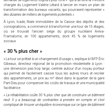
demande de logements toujours plus forte »
qui a amené la ministre
chargée du Logement Valérie Létard à lancer en mars un plan de
transformation des bureaux vacants, qui pourraient représenter
«
des dizaines de milliers de logements potentiels ».
À Lyon, Icade, filiale immobilière de la Caisse des dépôts et des
consignations, a commencé à transformer une tour de 15 étages,
où se trouvait l’ancien siège du groupe nucléaire Areva-
Framatome, en 100 appartements, dont 45 % de logements
sociaux.
« 30 % plus cher »
« La tour se prêtait à un changement d’usage », explique à l’AFP Éric
Gibeaux, directeur régional de la promotion résidentielle à Lyon :
une dimension pas trop large, centrée autour d’un noyau porteur
qui permet de facilement casser tous les autres murs et recréer
des appartements, un prix au m² élevé dans le quartier de la gare
Part-Dieu pour compenser les coûts de travaux et une municipalité
facilitatrice.
« La réhabilitation coûte 30 % plus cher que de construire un bâtiment
neuf. Il y a beaucoup de contraintes à prendre en compte et c’est
compliqué de trouver un équilibre économique sur ce type de bâtiment