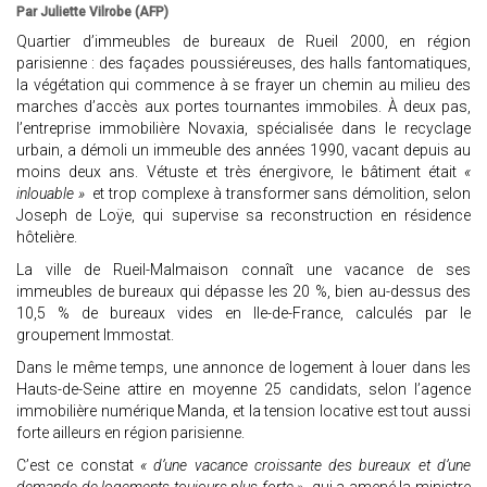
Par Juliette Vilrobe (AFP)
Quartier d’immeubles de bureaux de Rueil 2000, en région
parisienne : des façades poussiéreuses, des halls fantomatiques,
la végétation qui commence à se frayer un chemin au milieu des
marches d’accès aux portes tournantes immobiles. À deux pas,
l’entreprise immobilière Novaxia, spécialisée dans le recyclage
urbain, a démoli un immeuble des années 1990, vacant depuis au
moins deux ans. Vétuste et très énergivore, le bâtiment était
«
inlouable »
et trop complexe à transformer sans démolition, selon
Joseph de Loÿe, qui supervise sa reconstruction en résidence
hôtelière.
La ville de Rueil-Malmaison connaît une vacance de ses
immeubles de bureaux qui dépasse les 20 %, bien au-dessus des
10,5 % de bureaux vides en Ile-de-France, calculés par le
groupement Immostat.
Dans le même temps, une annonce de logement à louer dans les
Hauts-de-Seine attire en moyenne 25 candidats, selon l’agence
immobilière numérique Manda, et la tension locative est tout aussi
forte ailleurs en région parisienne.
C’est ce constat
« d’une vacance croissante des bureaux et d’une