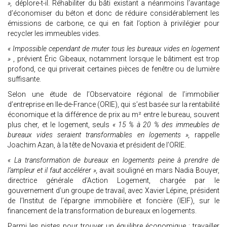
»,
déplore-t-il. Réhabiliter du bâti existant a néanmoins l’avantage
d’économiser du béton et donc de réduire considérablement les
émissions de carbone, ce qui en fait l’option à privilégier pour
recycler les immeubles vides.
« Impossible cependant de muter tous les bureaux vides en logement
»
, prévient Éric Gibeaux, notamment lorsque le bâtiment est trop
profond, ce qui priverait certaines pièces de fenêtre ou de lumière
suffisante.
Selon une étude de l’Observatoire régional de l’immobilier
d’entreprise en Ile-de-France (ORIE), qui s’est basée sur la rentabilité
économique et la différence de prix au m² entre le bureau, souvent
plus cher, et le logement, seuls
« 15 % à 20 % des immeubles de
bureaux vides seraient transformables en logements »,
rappelle
Joachim Azan, à la tête de Novaxia et président de l’ORIE.
« La transformation de bureaux en logements peine à prendre de
l’ampleur et il faut accélérer »,
avait souligné en mars Nadia Bouyer,
directrice générale d’Action Logement, chargée par le
gouvernement d’un groupe de travail, avec Xavier Lépine, président
de l’Institut de l’épargne immobilière et foncière (IEIF), sur le
financement de la transformation de bureaux en logements.
Parmi les pistes pour trouver un équilibre économique : travailler