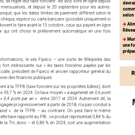
s, de régler leur taxe foncière : les avis sont en ligne depuis
devrai
n mensualisés, et depuis le 20 septembre pour les autres.
commu
iqué, que les dates limites de paiement diffèrent selon le
selon 
r chèque, espèce ou carte bancaire (possible uniquement si
Ali
oivent le faire avant le 15 octobre ; ceux qui payent en ligne
Résea
ux qui ont choisi le prélèvement automatique en une fois
Mun
une fo
prépar
formations, le site Fipeco – une sorte de Wikipedia des
e
fort intéressante sur «
les taxes foncières payées par les
calle, président de Fipeco et ancien rapporteur général du
R
tives des finances publiques.
nt à la TFPB (taxe foncière sur les propriétés bâties), dont
 de 39,7 % en 2024. Ce taux moyen «
a augmenté de 0,6 point
 «
0,4 point par an
» entre 2017 et 2024. Autrement dit, la
engagée progressivement à partir de 2018, n’a pas conduit à
assé
» de la TFPB – au contraire. On peut faire le même
ette taxe rapporté au PIB : ce produit représentait 0,84 % du
de la TH, donc – et 0,89 % en 2024, soit une augmentation