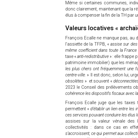
Même si certaines communes, indivi
donc clairement, maintenant que la ré
élus à compenser la fin de la TH par
Valeurs locatives « archa
François Ecalle ne manque pas, au dé
l’assiette de la TFPB, «
assise sur des
même coefficient dans toute la Franc
taxe «
anti-redistributive
» : elle frappe
patrimoine immobilier) que les ménag
les plus chers ont fréquemment une fa
centre-ville.
» Il est donc, selon lui, ur
obsolètes
» et souvent «
déconnectées
2023 le Conseil des prélèvements obl
cohérence les dispositifs fiscaux avec
François Ecalle juge que les taxes
permettent «
d’établir un lien entre les
ces services pouvant conduire les élus l
assises sur la valeur vénale des b
collectivités : dans ce cas en eff
s’accroissent, ce qui permet aux collecti