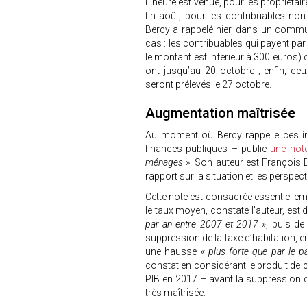
L’heure est venue, pour les propriétaire
fin août, pour les contribuables no
Bercy a rappelé hier, dans un commun
cas : les contribuables qui payent pa
le montant est inférieur à 300 euros) d
ont jusqu’au 20 octobre ; enfin, ce
seront prélevés le 27 octobre.
Augmentation maîtrisée
Au moment où Bercy rappelle ces in
finances publiques – publie
une not
ménages
». Son auteur est François E
rapport sur la situation et les perspec
Cette note est consacrée essentielleme
le taux moyen, constate l’auteur, est
par an entre 2007 et 2017
», puis de
suppression de la taxe d’habitation, 
une hausse «
plus forte que par le p
constat en considérant le produit de c
PIB en 2017 – avant la suppression 
très maîtrisée.