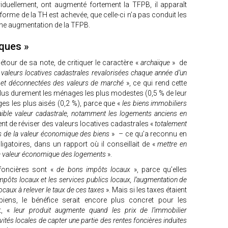
duellement, ont augmenté fortement la TFPB, il apparaît
forme de la TH est achevée, que celle-ci n’a pas conduit les
 une augmentation de la TFPB.
ïques »
tour de sa note, de critiquer le caractère «
archaïque
» de
 valeurs locatives cadastrales revalorisées chaque année d’un
e et déconnectées des valeurs de marché
», ce qui rend cette
 plus durement les ménages les plus modestes (0,5 % de leur
es les plus aisés (0,2 %), parce que «
les biens immobiliers
ible valeur cadastrale, notamment les logements anciens en
gent de réviser des valeurs locatives cadastrales «
totalement
 de la valeur économique des biens
» – ce qu’a reconnu en
igatoires, dans un rapport où il conseillait de «
mettre en
 la valeur économique des logements
».
 foncières sont «
de bons impôts locaux
», parce qu’elles
 impôts locaux et les services publics locaux, l’augmentation de
ocaux à relever le taux de ces taxes
». Mais si les taxes étaient
iens, le bénéfice serait encore plus concret pour les
et, «
leur produit augmente quand les prix de l’immobilier
vités locales de capter une partie des rentes foncières induites