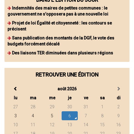
Indemnités des maires de petites communes : le
gouvernement ne s'opposera pas à une nouvelle loi
Projet de loi Égalité et citoyenneté : les contours se
précisent
Sans publication des montants de la DGF, le vote des
budgets forcément décalé
Des liaisons TER diminuées dans plusieurs régions
RETROUVER UNE ÉDITION
août 2026
lu
ma
me
je
ve
sa
di
27
28
29
30
31
1
2
3
4
5
6
7
8
9
10
11
12
13
14
15
16
17
18
19
20
21
22
23