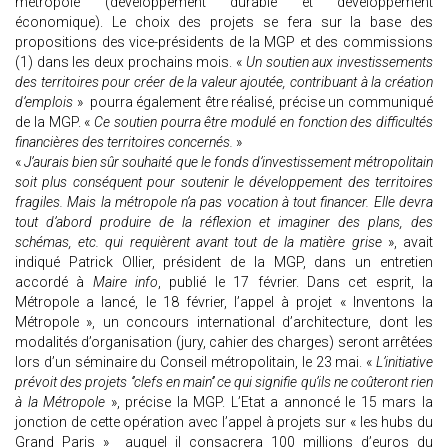
métropole (développement durable et développement
économique). Le choix des projets se fera sur la base des
propositions des vice-présidents de la MGP et des commissions
(1) dans les deux prochains mois. «
Un soutien aux investissements
des territoires pour créer de la valeur ajoutée, contribuant à la création
d’emplois
» pourra également être réalisé, précise un communiqué
de la MGP. «
Ce soutien pourra être modulé en fonction des difficultés
financières des territoires concernés.
»
«
J’aurais bien sûr souhaité que le fonds d’investissement métropolitain
soit plus conséquent pour soutenir le développement des territoires
fragiles. Mais la métropole n’a pas vocation à tout financer. Elle devra
tout d’abord produire de la réflexion et imaginer des plans, des
schémas, etc. qui requièrent avant tout de la matière grise
», avait
indiqué Patrick Ollier, président de la MGP, dans un entretien
accordé à
Maire info
, publié le 17 février. Dans cet esprit, la
Métropole a lancé, le 18 février, l’appel à projet « Inventons la
Métropole », un concours international d’architecture, dont les
modalités d’organisation (jury, cahier des charges) seront arrêtées
lors d’un séminaire du Conseil métropolitain, le 23 mai. «
L’initiative
prévoit des projets ‘’clefs en main’’ ce qui signifie qu’ils ne coûteront rien
à la Métropole
», précise la MGP. L’Etat a annoncé le 15 mars la
jonction de cette opération avec l’appel à projets sur « les hubs du
Grand Paris » auquel il consacrera 100 millions d’euros du