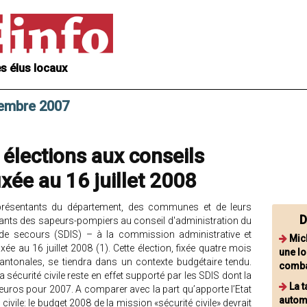
s élus locaux
vembre 2007
 élections aux conseils
ixée au 16 juillet 2008
eprésentants du département, des communes et de leurs
D
ants des sapeurs-pompiers au conseil d'administration du
t de secours (SDIS) – à la commission administrative et
Mic
xée au 16 juillet 2008 (1). Cette élection, fixée quatre mois
une l
cantonales, se tiendra dans un contexte budgétaire tendu.
comba
 sécurité civile reste en effet supporté par les SDIS dont la
La 
’euros pour 2007. A comparer avec la part qu’apporte l’Etat
autom
ivile: le budget 2008 de la mission «sécurité civile» devrait