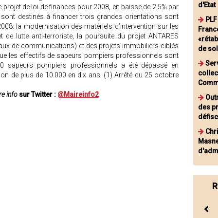
d'Etat
e projet de loi de finances pour 2008, en baisse de 2,5% par
t sont destinés à financer trois grandes orientations sont
PLF 
08: la modernisation des matériels d’intervention sur les
France
t de lutte anti-terroriste, la poursuite du projet ANTARES
«rétab
éseaux de communications) et des projets immobiliers ciblés
de sol
 que les effectifs de sapeurs pompiers professionnels sont
Ser
000 sapeurs pompiers professionnels a été dépassé en
collec
on de plus de 10.000 en dix ans. (1) Arrêté du 25 octobre
Commi
e info
sur Twitter :
@Maireinfo2
Out
des p
défisc
Chr
Masne
d'admi
R