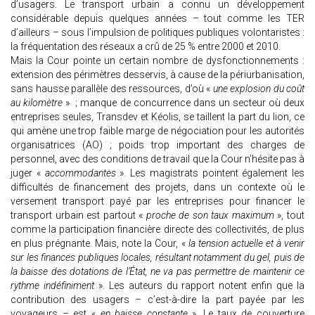
d’usagers. Le transport urbain a connu un développement
considérable depuis quelques années – tout comme les TER
d’ailleurs – sous l’impulsion de politiques publiques volontaristes :
la fréquentation des réseaux a crû de 25 % entre 2000 et 2010.
Mais la Cour pointe un certain nombre de dysfonctionnements :
extension des périmètres desservis, à cause de la périurbanisation,
sans hausse parallèle des ressources, d’où «
une explosion du coût
au kilomètre
» ; manque de concurrence dans un secteur où deux
entreprises seules, Transdev et Kéolis, se taillent la part du lion, ce
qui amène une trop faible marge de négociation pour les autorités
organisatrices (AO) ; poids trop important des charges de
personnel, avec des conditions de travail que la Cour n’hésite pas à
juger «
accommodantes
». Les magistrats pointent également les
difficultés de financement des projets, dans un contexte où le
versement transport payé par les entreprises pour financer le
transport urbain est partout «
proche de son taux maximum
», tout
comme la participation financière directe des collectivités, de plus
en plus prégnante. Mais, note la Cour, «
la tension actuelle et à venir
sur les finances publiques locales, résultant notamment du gel, puis de
la baisse des dotations de l’État, ne va pas permettre de maintenir ce
rythme indéfiniment
». Les auteurs du rapport notent enfin que la
contribution des usagers – c’est-à-dire la part payée par les
voyageurs – est «
en baisse constante
». Le taux de couverture