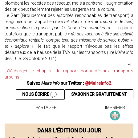
plombent les recettes des réseaux, mais
a contrario
, l’augmentation
des prix peut facilement rejeter les usagers vers la voiture.
Le Gart (Groupement des autorités responsables de transport) a
réagi hier à ce rapport en se «
félicitant
» de voir «
nombre de (ses)
préconisations reprises par la Cour des comptes
». Il rappelle
toutefois que le transport public «
n’a pas vocation à être une activité
économique rentable, compte tenu des missions de service public
»,
et «
déplore
» le fait que le rapport n’évoque pas les effets
désastreux de la hausse de la TVA sur les transports (lire
Maire info
des 10 et 28 octobre 2014).
F.L.
Télécharger le chapitre du rapport consacré aux transports
urbains.
Suivez
Maire info
sur Twitter :
@Maireinfo2
NOUS ÉCRIRE
S'ABONNER GRATUITEMENT
PARTAGER
IMPRIMER
DANS L'ÉDITION DU JOUR