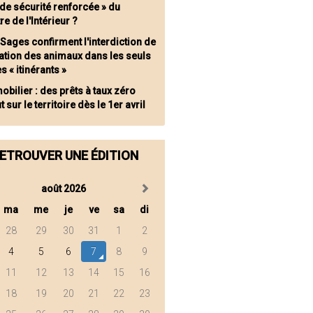
 de sécurité renforcée » du
re de l'Intérieur ?
 Sages confirment l'interdiction de
isation des animaux dans les seuls
s « itinérants »
obilier : des prêts à taux zéro
t sur le territoire dès le 1er avril
ETROUVER UNE ÉDITION
août 2026
ma
me
je
ve
sa
di
28
29
30
31
1
2
4
5
6
7
8
9
11
12
13
14
15
16
18
19
20
21
22
23