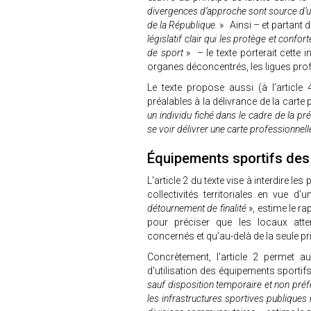
divergences d’approche sont source d’un
de la République.
» Ainsi – et partant d
législatif clair qui les protège et confor
de sport
» – le texte porterait cette 
organes déconcentrés, les ligues profe
Le texte propose aussi (à l’article 
préalables à la délivrance de la carte 
un individu fiché dans le cadre de la pré
se voir délivrer une carte professionnel
Équipements sportifs des 
L’article 2 du texte vise à interdire le
collectivités territoriales en vue d’
détournement de finalité
», estime le 
pour préciser que les locaux atte
concernés et qu’au-delà de la seule pri
Concrètement, l'article 2 permet aux
d'utilisation des équipements sportif
sauf disposition temporaire et non préf
les infrastructures sportives publiques 