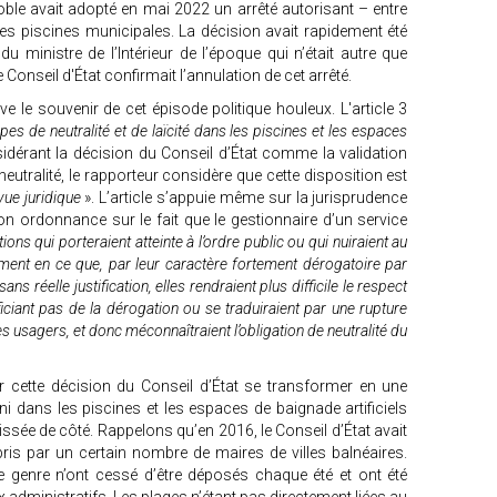
noble avait adopté en mai 2022 un arrêté autorisant – entre
les piscines municipales. La décision avait rapidement été
u ministre de l’Intérieur de l’époque qui n’était autre que
Conseil d'État confirmait l’annulation de cet arrêté.
ive le souvenir de cet épisode politique houleux. L'article 3
pes de neutralité et de laïcité dans les piscines et les espaces
idérant la décision du Conseil d’État comme la validation
neutralité, le rapporteur considère que cette disposition est
vue juridique
». L’article s’appuie même sur la jurisprudence
on ordonnance sur le fait que le gestionnaire d’un service
ns qui porteraient atteinte à l’ordre public ou qui nuiraient au
ent en ce que, par leur caractère fortement dérogatoire par
s réelle justification, elles rendraient plus difficile le respect
ciant pas de la dérogation ou se traduiraient par une rupture
es usagers, et donc méconnaîtraient l’obligation de neutralité du
 cette décision du Conseil d’État se transformer en une
ini dans les piscines et les espaces de baignade artificiels
issée de côté. Rappelons qu’en 2016, le Conseil d’État avait
pris par un certain nombre de maires de villes balnéaires.
e genre n’ont cessé d’être déposés chaque été et ont été