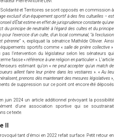
sénateur Pierre-Antoine Lévi.
 Solidarité et Territoires se sont opposés en commission à
sage exclusif d'un équipement sportif à des fins cultuelles – est
e Conseil d'État estime en effet de jurisprudence constante qu'une
 du principe de neutralité à l'égard des cultes et du principe
ion pour l'exercice d'un culte, d'un local communal, "à l'exclusion
et pérenne
" », expliquait la sénatrice Mathilde Ollivier. Ainsi
des équipements sportifs comme «
salle de prière collective
»
c pas l'intervention du législateur selon les sénateurs qui
 terme fasse «
référence à une religion en particulier
». L’article
éfenseurs estimant qu’on «
ne peut accepter qu'un match de
ueurs aillent faire leur prière dans les vestiaires
». «
Au lieu
généralisent, prenons dès maintenant des mesures législatives
»,
ments de suppression sur ce point ont encore été déposés
juin 2024 un article additionnel prévoyant la possibilité
ément d’une association sportive qui se soustrairait
ns ce texte.
e II
 provoqué tant d’émoi en 2022 refait surface. Petit retour en