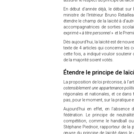
assurer le respect du principe de laïcit
En début d’année déjà, le débat sur la
ministre de l'Intérieur Bruno Retaill
étendre le champ de la laïcité à d'autr
accompagnatrices de sorties scolai
exprimé «
à titre personnel
» et le Prem
Dès aujourd’hui, la laïcité est de nou
texte de 4 articles qui concerne les co
cette fois, a indiqué vouloir souteni
de la majorité soient votés.
Étendre le principe de laïc
La proposition de loi préconise, à l’arti
ostensiblement une appartenance politi
régionales et nationales, et ce dans
pas, pour le moment, sur la pratique 
Aujourd'hui en effet, en l'absence d
fédération. Le principe de neutral
compétition, comme le handball ou 
Stéphane Piednoir, rapporteur de la p
œuvre du principe de laïcité dans le