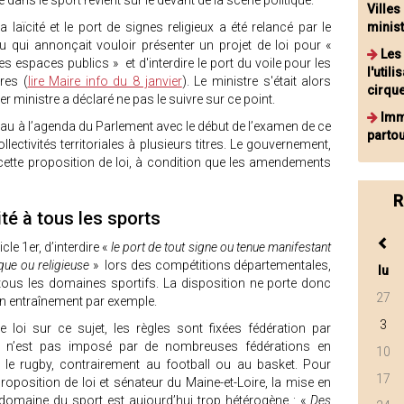
é dans le sport revient sur le devant de la scène politique.
Villes
 laïcité et le port de signes religieux a été relancé par le
minist
eau qui annonçait vouloir présenter un projet de loi pour «
Les
es espaces publics » et d'interdire le port du voile pour les
l'util
res (
lire Maire info du 8 janvier
). Le ministre s'était alors
cirque
ier ministre a déclaré ne pas le suivre sur ce point.
Imm
veau à l’agenda du Parlement avec le début de l’examen de ce
partou
llectivités territoriales à plusieurs titres. Le gouvernement,
r cette proposition de loi, à condition que les amendements
R
ité à tous les sports
cle 1er, d’interdire «
le port de tout signe ou tenue manifestant
que ou religieuse
» lors des compétitions départementales,
lu
 tous les domaines sportifs. La disposition ne porte donc
27
en entraînement par exemple.
3
e loi sur ce sujet, les règles sont fixées fédération par
ité n’est pas imposé par de nombreuses fédérations en
10
le rugby, contrairement au football ou au basket. Pour
17
roposition de loi et sénateur du Maine-et-Loire, la mise en
 domaine du sport est aujourd’hui trop hétérogène : «
Des