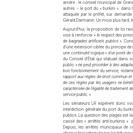
arrière : le conseil municipal de Gre
autres – le port du « burkini » dans 
attaquée par le préfet, sur demande d
Gérald Darmanin. Un mois plus tard, le 
Aujourd’hui, la proposition de loi rav
vise à renforcer «
le respect des princi
de baignades artificiels publics
». Cons
d’une extension ciblée du principe de 
une continuité logique «
d'un point de 
du Conseil d’État qui statuait dans s
public «
ne peut procéder à des adaptatio
bon fonctionnement du service, notamm
rapport aux règles de droit commun et san
de ces règles par les usagers ne bénéfi
caractérisée de l’égalité de traitement d
service public
. »
Les sénateurs LR espèrent donc voir
interdiction générale du port du burk
publics. La question des plages est la
cassé des « arrêtés anti-burkinis » 
Depuis, les arrêtés municipaux de c