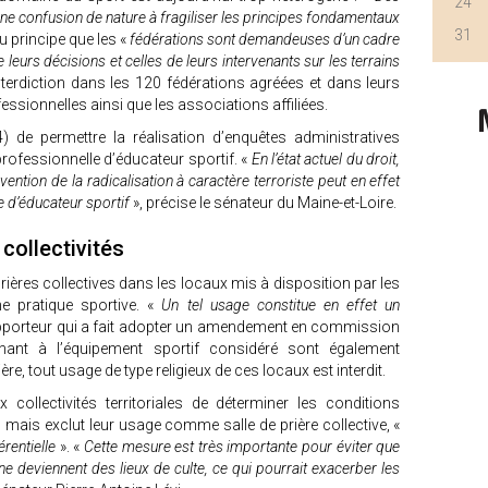
24
e confusion de nature à fragiliser les principes fondamentaux
31
u principe que les «
fédérations sont demandeuses d’un cadre
te leurs décisions et celles de leurs intervenants sur les terrains
interdiction dans les 120 fédérations agréées et dans leurs
ssionnelles ainsi que les associations affiliées.
4) de permettre la réalisation d’enquêtes administratives
professionnelle d’éducateur sportif. «
En l’état actuel du droit,
vention de la radicalisation à caractère terroriste peut en effet
le d’éducateur sportif
», précise le sénateur du Maine-et-Loire.
collectivités
s prières collectives dans les locaux mis à disposition par les
une pratique sportive. «
Un tel usage constitue en effet un
rapporteur qui a fait adopter un amendement en commission
nant à l’équipement sportif considéré sont également
ère, tout usage de type religieux de ces locaux est interdit.
 collectivités territoriales de déterminer les conditions
s mais exclut leur usage comme salle de prière collective, «
érentielle
». «
Cette mesure est très importante pour éviter que
ne deviennent des lieux de culte, ce qui pourrait exacerber les