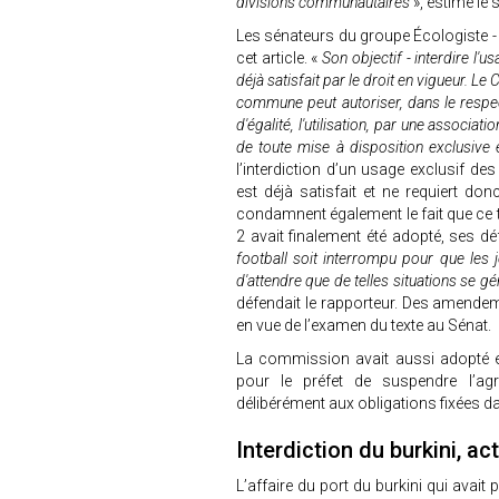
divisions communautaires
», estime le 
Les sénateurs du groupe Écologiste -
cet article. «
Son objectif - interdire l'u
déjà satisfait par le droit en vigueur. L
commune peut autoriser, dans le respect
d'égalité, l'utilisation, par une associat
de toute mise à disposition exclusive 
l’interdiction d’un usage exclusif 
est déjà satisfait et ne requiert don
condamnent également le fait que ce
2 avait finalement été adopté, ses d
football soit interrompu pour que les jo
d'attendre que de telles situations se 
défendait le rapporteur. Des amende
en vue de l’examen du texte au Sénat.
La commission avait aussi adopté en 
pour le préfet de suspendre l’agr
délibérément aux obligations fixées da
Interdiction du burkini, act
L’affaire du port du burkini qui avait