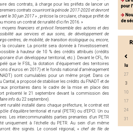
La 
vre des contrats, à charge pour les préfets de lancer un
pour l
premiers contrats couvriront la période 2017-2020 et devront
Nou
vant le 30 juin 2017 »
, précise la circulaire, chaque préfet de
de séc
u moins un contrat de ruralité d’ici fin 2016. »
 moyens financiers et prévoit l’ensemble des actions et des
essibilité aux services et aux soins, de développement de
urgs-centres, de mobilité, de transition écologique ou, encore,
R
 la circulaire. La priorité sera donnée à l’investissement.
 possible à hauteur de 10 % des crédits attribués (crédits
raire d’un développeur territorial, etc.). Devant le CFL, fin
elé que le FSIL, la dotation d’équipement des territoires
lu
ions d’euros en 2017) et le fonds national d'aménagement
27
 (FNADT) sont cumulables pour un même projet. Dans ce
u Cantal, a proposé de stabiliser les crédits du FNADT et de
3
 ruraux prioritaires dans le cadre de la mise en place des
10
port présenté le 21 septembre devant la commission des
aire info
du 22 septembre).
17
ent ruralité installé dans chaque préfecture, le contrat est
24
 pôle d’équilibre territorial et rural (PETR) ou d’EPCI. Un ou
aires. Les intercommunalités parties prenantes d’un PETR
31
alité uniquement à l’échelle du PETR. Au sein d’un même
rront être signés. Le conseil régional, «
chef de file de