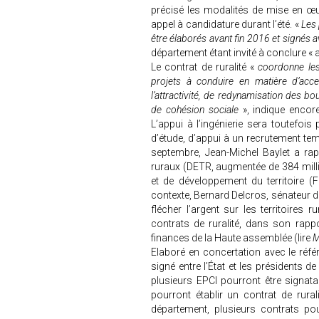
précisé les modalités de mise en œu
appel à candidature durant l’été. «
Les 
être élaborés avant fin 2016 et signés a
département étant invité à conclure « a
Le contrat de ruralité «
coordonne les
projets à conduire en matière d’acc
l’attractivité, de redynamisation des bo
de cohésion sociale
», indique encore
L’appui à l’ingénierie sera toutefois
d’étude, d’appui à un recrutement tempo
septembre, Jean-Michel Baylet a rapp
ruraux (DETR, augmentée de 384 mill
et de développement du territoire
contexte, Bernard Delcros, sénateur d
flécher l’argent sur les territoires
contrats de ruralité, dans son rap
finances de la Haute assemblée (lire
M
Elaboré en concertation avec le référ
signé entre l’État et les présidents de
plusieurs EPCI pourront être signat
pourront établir un contrat de rur
département, plusieurs contrats pou