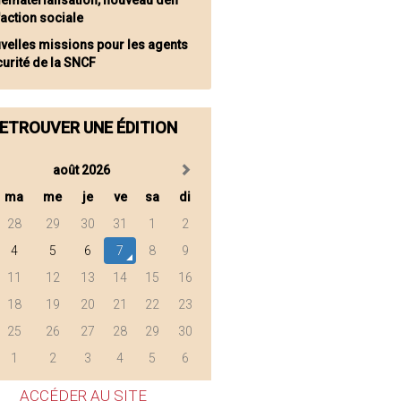
dématérialisation, nouveau défi
'action sociale
velles missions pour les agents
urité de la SNCF
ETROUVER UNE ÉDITION
août 2026
ma
me
je
ve
sa
di
28
29
30
31
1
2
4
5
6
7
8
9
11
12
13
14
15
16
18
19
20
21
22
23
25
26
27
28
29
30
1
2
3
4
5
6
ACCÉDER AU SITE