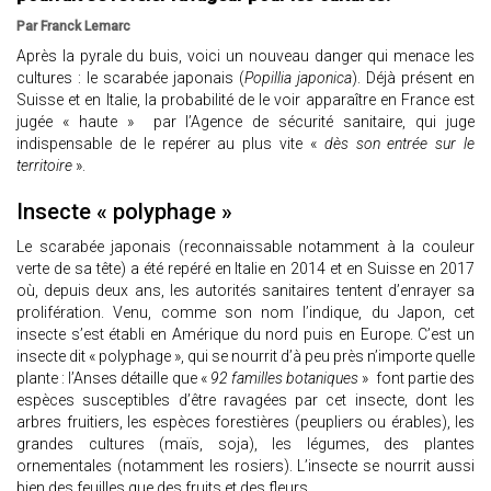
Par Franck Lemarc
Après la pyrale du buis, voici un nouveau danger qui menace les
cultures : le scarabée japonais (
Popillia japonica
). Déjà présent en
Suisse et en Italie, la probabilité de le voir apparaître en France est
jugée « haute » par l’Agence de sécurité sanitaire, qui juge
indispensable de le repérer au plus vite «
dès son entrée sur le
territoire
».
Insecte « polyphage »
Le scarabée japonais (reconnaissable notamment à la couleur
verte de sa tête) a été repéré en Italie en 2014 et en Suisse en 2017
où, depuis deux ans, les autorités sanitaires tentent d’enrayer sa
prolifération. Venu, comme son nom l’indique, du Japon, cet
insecte s’est établi en Amérique du nord puis en Europe. C’est un
insecte dit « polyphage », qui se nourrit d’à peu près n’importe quelle
plante : l’Anses détaille que «
92 familles botaniques
» font partie des
espèces susceptibles d’être ravagées par cet insecte, dont les
arbres fruitiers, les espèces forestières (peupliers ou érables), les
grandes cultures (maïs, soja), les légumes, des plantes
ornementales (notamment les rosiers). L’insecte se nourrit aussi
bien des feuilles que des fruits et des fleurs.