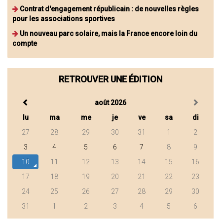
Contrat d'engagement républicain : de nouvelles règles
pour les associations sportives
Un nouveau parc solaire, mais la France encore loin du
compte
RETROUVER UNE ÉDITION
août 2026
lu
ma
me
je
ve
sa
di
27
28
29
30
31
1
2
3
4
5
6
7
8
9
10
11
12
13
14
15
16
17
18
19
20
21
22
23
24
25
26
27
28
29
30
31
1
2
3
4
5
6