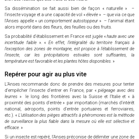
Sa dissémination se fait aussi bien de façon « naturelle » –
l’insecte voyage et a une capacité de vol «
élevée
» – que via ce que
l’Anses appelle «
un comportement autostoppeur
» – l’animal étant
alors importé dans des fleurs, des feuilles ou des fruits.
Sa probabilité d’établissement en France est jugée «
haute avec une
incertitude faible
». «
En effet, l’intégralité du territoire français à
l’exception des zones de montagne, est propice à l'établissement de
l’insecte, car les précipitations estivales sont suffisantes, la
température est favorable et les plantes hôtes disponibles.
»
Repérer pour agir au plus vite
L’Anses recommande donc de prendre des mesures pour tenter
d’empêcher l’insecte d’entrer en France, par «
piégeage avec des
leurres
» le long des frontières avec la Suisse et l’Italie et « à
proximité des points d’entrée » par importation (marchés d’intérêt
national, aéroports, points d’entrée portuaires et ferroviaires,
etc.). «
L’utilisation des pièges attractifs à phéromones est la méthode
de surveillance la plus fiable dans la mesure où elle est sélective et
efficace.
»
Si un insecte est repéré, l’Anses préconise de délimiter une zone de