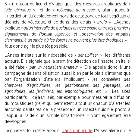
5 km autour du lieu et d’y appliquer des mesures drastiques de «
lutte chimique
» et de «
piégeage de masse
», allant jusqu’à
l’interdiction du déplacement hors de cette zone de tout végétaux et
déchets de végétaux, et ce dans des délais «
brefs
». L’Agence
explique «
qu’un intervalle de quelques années existe entre les premiers
signalements de Popillia japonica et l’observation des impacts
alarmants, à un stade où les foyers ne peuvent plus être éradiqués
». Il
faut donc agir le plus tôt possible.
L’Anses insiste sur la nécessité de «
sensibiliser
» les différents
acteurs. Elle signale que la première détection de l’insecte, en Italie,
a été faite «
par un naturaliste amateur
». Elle appelle donc à une
campagne de sensibilisation aussi bien par le biais d’internet que
par l’organisation d’ateliers impliquant «
les conseillers des
chambres d’agricultures, les gestionnaires des paysages, les
agriculteurs, les jardiniers, les entomologistes, etc.
» Les sites
participatifs – déjà utilisés, par exemple, pour mesurer la diffusion
du moustique tigre, et qui permettent à tout un chacun d’alerter les
autorités sanitaires de la présence d’un insecte nuisible, photo à
l’appui, à l’aide d’un simple smartphone – vont également être
développés.
Le sujet est loin d’être anodin.
Dans son étude
, l’Anses alerte sur le