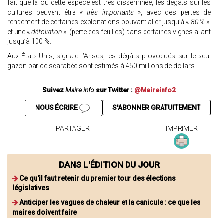
fait que là où cette espèce est très disséminée, les dégâts sur les
cultures peuvent être «
très importants
», avec des pertes de
rendement de certaines exploitations pouvant aller jusqu’à «
80 %
»
et une «
défoliation
» (perte des feuilles) dans certaines vignes allant
jusqu’à 100 %.
Aux États-Unis, signale l’Anses, les dégâts provoqués sur le seul
gazon par ce scarabée sont estimés à 450 millions de dollars.
Suivez
Maire info
sur Twitter :
@Maireinfo2
NOUS ÉCRIRE
S'ABONNER GRATUITEMENT
PARTAGER
IMPRIMER
DANS L'ÉDITION DU JOUR
Ce qu'il faut retenir du premier tour des élections
législatives
Anticiper les vagues de chaleur et la canicule : ce que les
maires doivent faire