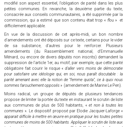
modifié son aspect essentiel, l’obligation de parité dans les plus
petites communes. En revanche, la deuxième partie du texte,
consacrée aux conseils communautaires, a été supprimée par la
commission, qui a estimé que son contenu était trop «
flou
» et
difficilement applicable.
En vue de la discussion de cet après-midi, un bon nombre
d’amendements ont été déposés sur ce texte, certains pour le vider
de sa substance, d’autres pour le renforcer. Plusieurs
amendements (du Rassemblement national, d’Emmanuelle
Ménard, ou encore de divers députés non inscrits) demandent la
suppression de l’article 1er, au motif, par exemple, que cette parité
obligatoire fait courir le risque «
d'aller vers moins de démocratie
pour satisfaire une idéologie qui, en soi, nous paraît discutable : la
parité amenant avec elle la notion de "femme quota", ce à quoi nous
sommes farouchement opposés
» (amendement de Marine Le Pen).
Moins radical, un groupe de députés de plusieurs tendances
propose de limiter la portée du texte en instaurant le scrutin de liste
aux communes de plus de 500 habitants, «
et non à toutes les
communes
». Le dispositif proposé par Elodie Jacquier-Laforge «
apparait difficile à mettre en œuvre en pratique pour les toutes petites
communes de moins de 500 habitants. Appliquer le scrutin de liste aux