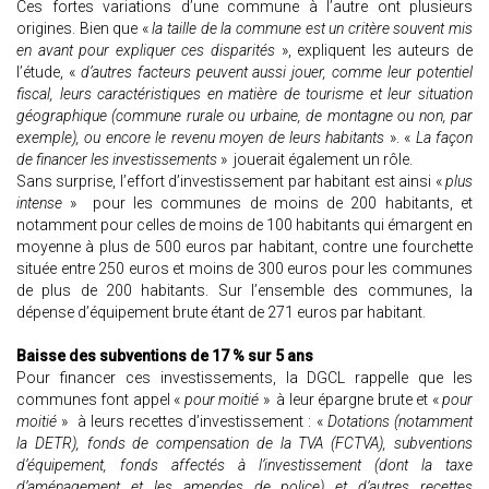
Ces fortes variations d’une commune à l’autre ont plusieurs
origines. Bien que «
la taille de la commune est un critère souvent mis
en avant pour expliquer ces disparités
», expliquent les auteurs de
l’étude, «
d’autres facteurs peuvent aussi jouer, comme leur potentiel
fiscal, leurs caractéristiques en matière de tourisme et leur situation
géographique (commune rurale ou urbaine, de montagne ou non, par
exemple), ou encore le revenu moyen de leurs habitants
». «
La façon
de financer les investissements
» jouerait également un rôle.
Sans surprise, l’effort d’investissement par habitant est ainsi «
plus
intense
» pour les communes de moins de 200 habitants, et
notamment pour celles de moins de 100 habitants qui émargent en
moyenne à plus de 500 euros par habitant, contre une fourchette
située entre 250 euros et moins de 300 euros pour les communes
de plus de 200 habitants. Sur l’ensemble des communes, la
dépense d’équipement brute étant de 271 euros par habitant.
Baisse des subventions de 17 % sur 5 ans
Pour financer ces investissements, la DGCL rappelle que les
communes font appel «
pour moitié
» à leur épargne brute et «
pour
moitié
» à leurs recettes d’investissement : «
Dotations (notamment
la DETR), fonds de compensation de la TVA (FCTVA), subventions
d’équipement, fonds affectés à l’investissement (dont la taxe
d’aménagement et les amendes de police) et d’autres recettes