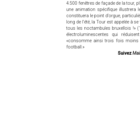
4.500 fenêtres de façade de la tour, p
une animation spécifique illustrera l
constituera le point d’orgue, particuli
long de l’été, la Tour est appelée à s
tous les noctambules bruxellois !» (
électroluminescentes qui réduisen
«consomme ainsi trois fois moins q
football.»
Suivez
Mair