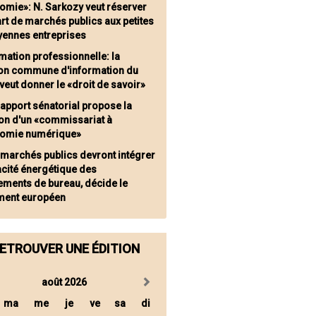
omie»: N. Sarkozy veut réserver
rt de marchés publics aux petites
yennes entreprises
mation professionnelle: la
on commune d'information du
veut donner le «droit de savoir»
rapport sénatorial propose la
ion d'un «commissariat à
nomie numérique»
 marchés publics devront intégrer
cacité énergétique des
ements de bureau, décide le
ment européen
ETROUVER UNE ÉDITION
août 2026
ma
me
je
ve
sa
di