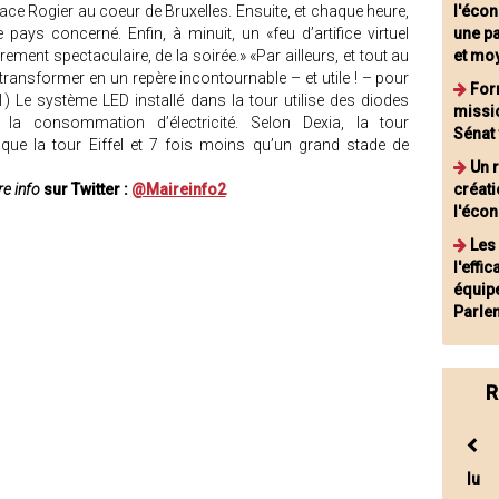
lace Rogier au coeur de Bruxelles. Ensuite, et chaque heure,
l'écon
e pays concerné. Enfin, à minuit, un «feu d’artifice virtuel
une pa
èrement spectaculaire, de la soirée.» «Par ailleurs, et tout au
et mo
e transformer en un repère incontournable – et utile ! – pour
For
1) Le système LED installé dans la tour utilise des diodes
missi
t la consommation d’électricité. Selon Dexia, la tour
Sénat 
ue la tour Eiffel et 7 fois moins qu’un grand stade de
Un 
e info
sur Twitter :
@Maireinfo2
créat
l'éco
Les
l'effi
équip
Parle
R
lu