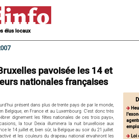
s élus locaux
 2007
Bruxelles pavoisée les 14 et
leurs nationales françaises
D
ourd’hui présent dans plus de trente pays de par le monde,
Heu
 en Belgique, en France et au Luxembourg. C’est donc très
l'exon
lébrer dignement les fêtes nationales de ces trois pays»,
agents
ions, la tour Dexia illuminera la nuit bruxelloise aux
emplo
le 14 juillet et, bien sûr, la Belgique au soir du 21 juillet.
activé et les couleurs du drapeau national envahiront les
Loi