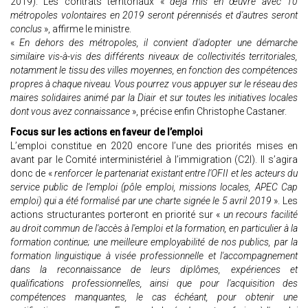
2019). Les contrats territoriaux «
déjà mis en œuvre avec 10
métropoles volontaires en 2019 seront pérennisés et d'autres seront
conclus
», affirme le ministre.
«
En dehors des métropoles, il convient d'adopter une démarche
similaire vis-à-vis des différents niveaux de collectivités territoriales,
notamment le tissu des villes moyennes, en fonction des compétences
propres à chaque niveau. Vous pourrez vous appuyer sur le réseau des
maires solidaires animé par la Diair et sur toutes les initiatives locales
dont vous avez connaissance
», précise enfin Christophe Castaner.
Focus sur les actions en faveur de l’emploi
L’emploi constitue en 2020 encore l’une des priorités mises en
avant par le Comité interministériel à l’immigration (C2I). Il s’agira
donc de «
renforcer le partenariat existant entre l'OFII et les acteurs du
service public de l'emploi (pôle emploi, missions locales, APEC Cap
emploi) qui a été formalisé par une charte signée le 5 avril 2019
». Les
actions structurantes porteront en priorité sur «
un recours facilité
au droit commun de l'accès à l'emploi et la formation, en particulier à la
formation continue; une meilleure employabilité de nos publics, par la
formation linguistique à visée professionnelle et l'accompagnement
dans la reconnaissance de leurs diplômes, expériences et
qualifications professionnelles, ainsi que pour l'acquisition des
compétences manquantes, le cas échéant, pour obtenir une