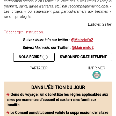
certification reconnue en France ; la levée des autres freins à l'emploi
(mobilité, santé, garde d'enfants, etc.) par l'accompagnement global.
»
Les projets «
qui s'adressent plus particulièrement aux femmes
»
seront privilégiés.
Ludovic Galtier
Télécharger l’instruction.
Suivez
Maire info
sur twitter :
@Maireinfo2
Suivez
Maire info
sur Twitter :
@Maireinfo2
NOUS ÉCRIRE
S'ABONNER GRATUITEMENT
PARTAGER
IMPRIMER
DANS L'ÉDITION DU JOUR
Gens du voyage : un décret fixe les règles applicables aux
aires permanentes d'accueil et aux terrains familiaux
locatifs
Le Conseil constitutionnel valide la suppression de la taxe