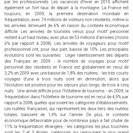
par les professionnels. Les vacances d’hiver en 2010 affichent
également un fort taux de départ à la montagne. La France est
toujours, en 2009, la première destination mondiale en
fréquentation, avec 74 millions de visiteurs non résidents, même si
les arrivées diminuent de 6% en raison du contexte économique
difficile. Les arrivées de touristes venus pour motif personnel
restent à un haut niveau, avec plus de 53 millions d’arrivées (moins
6% par rapport à 2008). Les arrivées de voyageurs pour motif
professionnel ont, pour leur part, baissé de 10%. Les principales
évolutions sont les suivantes. . Léger ralentissement des départs
des Français en 2009: - le nombre de voyages pour motif
personnel des résidents en France est globalement en recul de
3,2% en 2009 avec une baisse de 1,8% des nuitées; - les très courts
voyages d’une à trois nuits sont en diminution, alors que
l’évolution est positive pour les séjours plus longs, de trois à cinq
nuits. . Une année difficile pour l’hôtellerie de tourisme: - en 2009, la
fréquentation dans l’hôtellerie de tourisme est en recul de 4,9% par
rapport à 2008, quelles que soient les catégories d’établissements.
Les nuitées françaises, qui représentent les deux tiers des nuitées
totales, baissent de 1,4% sur l’année. De plus, le contexte
économique défavorable pour de nombreux pays a fait chuter de
11% la fréquentation étrangère; - les catégories les plus touchées
sont les 2 et 3 étoiles, catégories qui regroupent le plus grand