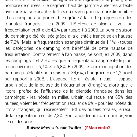
nombre de nuitées; - le segment haut de gamme a été très affecté
avec une baisse proche de 15% du revenu par chambre disponible.
. Les campings se portent bien grâce à la forte progression des
touristes français: - en 2009, l’hôtellerie de plein air voit sa
fréquentation croître de 4,2% par rapport à 2008. La bonne saison
du camping a été réalisée grâce à la clientèle française en hausse
de 7,2%. Mais la fréquentation étrangère diminue de 1,1%; - toutes
les catégories de camping ont bénéficié de cette hausse de
fréquentation. Contrairement à l’an passé, ce sont, en 2009, dans
les campings 1 et 2 étoiles que la fréquentation augmente le plus:
respectivement + 5,7% et + 6,8%. En 2009, le taux d’occupation des
campings s’établit sur la saison à 34,6%, et augmente de 1,2 point
par rapport à 2008. . L’espace littoral résiste mieux: - l’espace
urbain pâtit de la baisse de fréquentation étrangère, alors que le
littoral profite de l’affluence de la clientèle française dans les
campings; - les hôtels en milieu urbain, qui recueillent 65% des
nuitées, voient leur fréquentation reculer de 6%; - pour les hôtels du
littoral français, qui représentent 18% des nuitées totales, le recul
de la fréquentation est de 2,3%. Pour accéder au communiqué, voir
lien ci-dessous.
Suivez
Maire info
sur Twitter :
@Maireinfo2