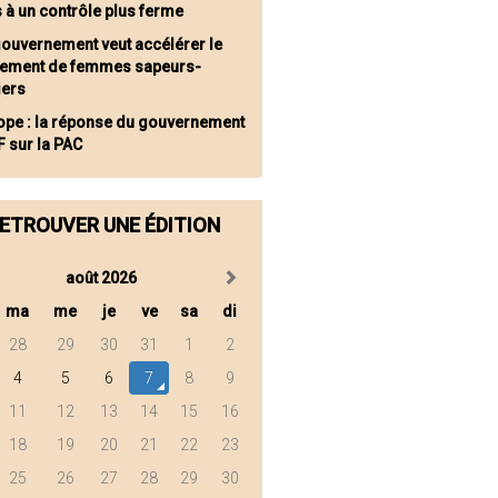
s à un contrôle plus ferme
gouvernement veut accélérer le
tement de femmes sapeurs-
ers
ope : la réponse du gouvernement
F sur la PAC
ETROUVER UNE ÉDITION
août 2026
ma
me
je
ve
sa
di
28
29
30
31
1
2
4
5
6
7
8
9
11
12
13
14
15
16
18
19
20
21
22
23
25
26
27
28
29
30