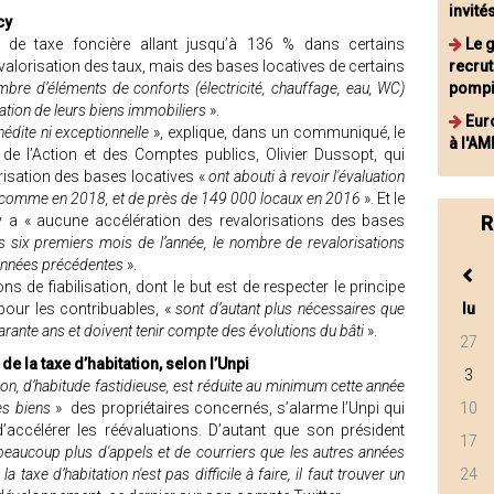
invité
cy
 de taxe foncière allant jusqu’à 136 % dans certains
Le 
evalorisation des taux, mais des bases locatives de certains
recru
mbre d’éléments de conforts (électricité, chauffage, eau, WC)
pompi
uation de leurs biens immobiliers
».
Eur
nédite ni exceptionnelle
», explique, dans un communiqué, le
à l'AM
 de l’Action et des Comptes publics, Olivier Dussopt, qui
risation des bases locatives «
ont abouti à revoir l'évaluation
t comme en 2018, et de près de 149 000 locaux en 2016
». Et le
n’y a « aucune accélération des revalorisations des bases
R
s six premiers mois de l’année, le nombre de revalorisations
 années précédentes
».
ons de fiabilisation, dont le but est de respecter le principe
pour les contribuables, «
sont d’autant plus nécessaires que
lu
arante ans et doivent tenir compte des évolutions du bâti
».
27
 la taxe d’habitation, selon l’Unpi
3
on, d’habitude fastidieuse, est réduite au minimum cette année
les biens
» des propriétaires concernés, s’alarme l’Unpi qui
10
, d’accélérer les réévaluations. D’autant que son président
17
eaucoup plus d'appels et de courriers que les autres années
 taxe d’habitation n'est pas difficile à faire, il faut trouver un
24