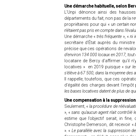
Une démarche habituelle, selon Ber
L’Unpi dénonce ainsi des hausses
départements du fait, non pas de la r
propriétaires pour qui «
un certain no
n’étaient pas pris en compte dans l’éval
Une démarche «
très fréquente
», «
ni i
secrétaire d’État auprès du ministre
précise que ces opérations de revalo
d’environ 134 000 locaux en 2017, tou
locataire de Bercy d’affirmer qu’il 
locatives » en 2019 puisque «
sur le
s’élève à 67 500, dans la moyenne des
Il rappelle, toutefois, que ces opérati
d'égalité des charges devant l'impôt 
les bases locatives datent de plus de qu
Une compensation à la suppression de
Seulement, «
la procédure de réévaluati
», «
sans qu’aucun agent n’ait contrôlé 
estime que l’objectif serait, in fine
Christophe Demerson, dit recevoir «
b
». «
Le parallèle avec la suppression de la