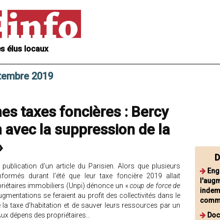
s élus locaux
ptembre 2019
es taxes foncières : Bercy
n avec la suppression de la
»
D
 publication d’un article du Parisien. Alors que plusieurs
Eng
nformés durant l’été que leur taxe foncière 2019 allait
l'augm
priétaires immobiliers (Unpi) dénonce un «
coup de force de
indemn
ugmentations se feraient au profit des collectivités dans le
commu
la taxe d’habitation et de sauver leurs ressources par un
ux dépens des propriétaires…
Doc