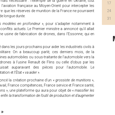
mais nécessaire : l’exemple de la guerre en Ukraine, tout
17
aviation française au Moyen-Orient pour intercepter les
re que les réserves de munition de la France ne pourraient
24
t de longue durée.
31
s modèles en profondeur
», pour s’adapter notamment à
conflits actuels. Le Premier ministre a annoncé qu’il allait
e usine de fabrication de drones, dans l’Essonne, qui en
.
dans les jours prochains pour aider les industriels civils à
ilitaire. On a beaucoup parlé, ces derniers mois, de la
sines automobiles ou sous-traitante de l’automobile vers la
drones à l’usine Renault de Flins ou celle d’obus par les
uisait auparavant des pièces pour l’automobile. Le
tion et l’État «
va aider
».
oncé la création prochaine d’un «
grossiste de munitions
»,
travail, France compétences, France service et France santé,
ons », une plateforme qui aura pour objet de «
massifier les
enfin la transformation de l’outil de production et d’augmenter
e »