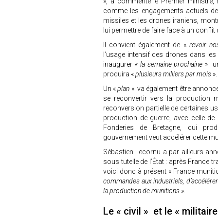
», a commenté le Premier ministre, 
comme les engagements actuels de l’
missiles et les drones iraniens, mont
lui permettre de faire face à un confli
Il convient également de «
revoir no
l’usage intensif des drones dans les 
inaugurer «
la semaine prochaine
» un
produira «
plusieurs milliers par mois
»
Un «
plan
» va également être annoncé 
se reconvertir vers la production m
reconversion partielle de certaines u
production de guerre, avec celle de 
Fonderies de Bretagne, qui prod
gouvernement veut accélérer cette muta
Sébastien Lecornu a par ailleurs ann
sous tutelle de l’État : après France 
voici donc à présent « France muniti
commandes aux industriels, d’accélérer 
la production de munitions
».
Le « civil » et le « militair