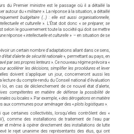
rs du Premier ministre est le passage où il a détaillé la
ser autour du «
militaire
». La réponse à la situation, a détaillé
iquement budgétaire (…) : elle est aussi organisationnelle,
tellectuelle et culturelle
». L’État doit donc «
se préparer, se
st selon le gouvernement toute la société qui doit se mettre
 une réponse «
intellectuelle et culturelle
» – en situation de se
prévoir un certain nombre d’adaptations allant dans ce sens,
d’état d’alerte de sécurité nationale
», permettant au pays, en
ravé par ses propres lenteurs
». Ce nouveau régime prévoira «
r accélérer les décisions, simplifier les procédures et lever
elles doivent s’appliquer un jour, concerneront aussi les
la lecture du compte-rendu du Conseil national d’évaluation
 loi, en cas de déclenchement de ce nouvel état d’alerte,
atives compétentes en matière de défense la possibilité de
nales ou locales
». Par exemple, «
des dérogations en matière
ées aux communes pour aménager des «
plots logistiques
».
que certaines collectivités, lorsqu’elles contrôlent des «
), comme des installations de traitement de l’eau par
ler et même à opérer directement des installations de lutte
levé le rejet unanime des représentants des élus, qui ont