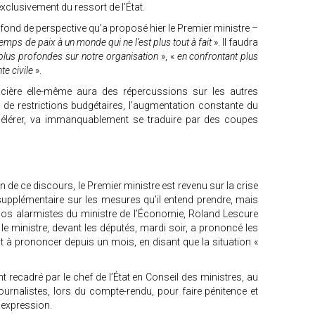
exclusivement du ressort de l’État.
ond de perspective qu’a proposé hier le Premier ministre –
emps de paix à un monde qui ne l’est plus tout à fait
». Il faudra
 plus profondes sur notre organisation
», «
en confrontant plus
te civile
».
ancière elle-même aura des répercussions sur les autres
e de restrictions budgétaires, l’augmentation constante du
ccélérer, va immanquablement se traduire par des coupes
n de ce discours, le Premier ministre est revenu sur la crise
supplémentaire sur les mesures qu’il entend prendre, mais
opos alarmistes du ministre de l’Économie, Roland Lescure
le ministre, devant les députés, mardi soir, a prononcé les
 à prononcer depuis un mois, en disant que la situation «
t recadré par le chef de l’État en Conseil des ministres, au
 journalistes, lors du compte-rendu, pour faire pénitence et
te expression.