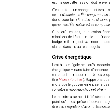
estimé que cette mission doit relever 
C’est au fond un changement très prof
celui «
d’adapter un État conçu pour un t
donc, pour lui, «
tirer des conclusions
que jamais l’État militaire à sa composan
Quoi qu’il en soit, la question fin
missions de l’État : en pleine périod
budget militaire, qui va encore s’a
claires dans les autres budgets.
Crise énergétique
Il est à noter également qu’à l’occasio
énergétique – sans faire d’annonce 
en tentant de rassurer après les pr
(lire
Maire info
d’hier
). Rappelons que 
mots que le gouvernement se refusait
constitue un nouveau choc pétrolier
».
Le ministre a semble-t-il été sèchemen
point qu’il s’est présenté devant les
dire ses «
regrets
» d’avoir utilisé cet