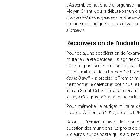
L’Assemblée nationale a organisé, hi
Moyen Orient », qui a débuté par un di
France n’est pas en guerre
» et «
ne se l
a clairement indiqué le pays devait se 
intensité
».
Reconversion de l’industri
Pour cela, une accélération de l’exam
militaire » a été décidée. Il s’agit de
2023, et pas seulement sur le plan 
budget militaire de la France. Ce tex
dès le 8 avril
», a précisé le Premier mi
de modifier le calendrier pour que le 
juin au Sénat. Cette hâte à faire exam
le pays n’est pas prêt à faire face à l
Pour mémoire, le budget militaire de
d’euros. À l’horizon 2027, selon la LPM,
Selon le Premier ministre, la priori
question des munitions. Le projet de 
» d’euros sur ce poste, qui s’ajoutero