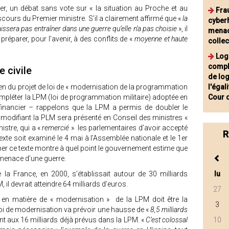
er, un débat sans vote sur « la situation au Proche et au
Fra
scours du Premier ministre. S’il a clairement affirmé que «
la
cyberh
aissera pas entraîner dans une guerre qu’elle n’a pas choisie
», il
menace
préparer, pour l’avenir, à des conflits de «
moyenne et haute
collec
Log
comple
e civile
de lo
en du projet de loi de « modernisation de la programmation
l'égal
 compléter la LPM (loi de programmation militaire) adoptée en
Cour 
financier – rappelons que la LPM a permis de doubler le
te modifiant la PLM sera présenté en Conseil des ministres «
nistre, qui a «
remercié
» les parlementaires d’avoir accepté
R
texte soit examiné le 4 mai à l’Assemblée nationale et le 1er
iner ce texte montre à quel point le gouvernement estime que
a menace d’une guerre.
 la France, en 2000, s’établissait autour de 30 milliards
lu
 il devrait atteindre 64 milliards d’euros.
27
té en matière de « modernisation » de la LPM doit être la
3
loi de modernisation va prévoir une hausse de «
8,5 milliards
nt aux 16 milliards déjà prévus dans la LPM. «
C’est colossal
10