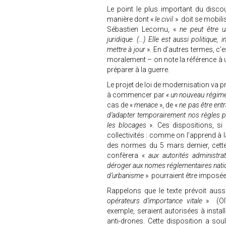
Le point le plus important du discou
manière dont «
le civil
» doit se mobili
Sébastien Lecornu, «
ne peut être un
juridique. (…) Elle est aussi politique, in
mettre à jour
». En d’autres termes, c’e
moralement – on note la référence à
préparer à la guerre.
Le projet de loi de modernisation va 
à commencer par
« un nouveau régime 
cas de «
menace
», de «
ne pas être ent
d’adapter temporairement nos règles pou
les blocages
». Ces dispositions, si 
collectivités : comme on l’apprend à 
des normes du 5 mars dernier, cette
confèrera «
aux autorités administr
déroger aux nomes réglementaires natio
d’urbanisme
» pourraient être impos
Rappelons que le texte prévoit aussi 
opérateurs d’importance vitale
» (OIV
exemple, seraient autorisées à instal
anti-drones. Cette disposition a sou