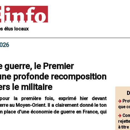
s élus locaux
2026
 guerre, le Premier
une profonde recomposition
ers le militaire
D
 pour la première fois, exprimé hier devant
Pro
erre au Moyen-Orient. Il a clairement donné le ton
que co
en place d'une économie de guerre en France, qui
Com
rejet
à titr