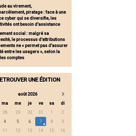
ude au virement,
arcèlement, piratage : face à une
 cyber qui se diversifie, les
tivités ont besoin d'assistance
ement social : malgré sa
xité, le processus d'attributions
gements ne « permet pas d'assurer
ité entre les usagers », selon la
des comptes
ETROUVER UNE ÉDITION
août 2026
ma
me
je
ve
sa
di
28
29
30
31
1
2
4
5
6
7
8
9
11
12
13
14
15
16