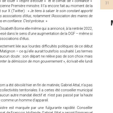
 de louer «
l’esprit d’écoute
» et le climat de «
confiance
»
31
cienne Première ministre. Il l’a encore fait au moment de la
 sur X (Twitter) : «
Je tiens à saluer le soin constant apporté
es associations d’élus, notamment l’Association des maires de
ns en confiance. C’est précieux.
»
lisabeth Borne elle-même qui a annoncé, à la rentrée 2022,
 a pesé dans le sens d’une augmentation de la DGF – même si
 associations d’élus.
rectement liée aux lourdes difficultés politiques de ce début
Matignon – ce qu’elle aurait toutefois souhaité. Les termes
t aucun doute : son départ ne relève pas de son choix mais
senter la démission de mon gouvernement
», écrivait-elle lundi
 a été dévoilé hier en fin de matinée, Gabriel Attal, n'a pas
llectivités territoriales. Il a certes été conseiller municipal
aucun autre mandat électif et n’est pas passé par la haute
age comme un homme d’appareil.
stre est marquée par une fulgurante rapidité. Conseiller
nnat de François Hollande, Gabriel Attal a rejoint Emmanuel