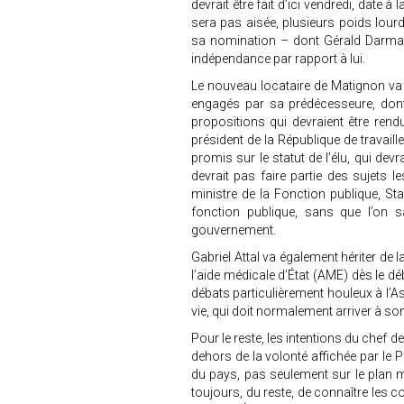
devrait être fait d’ici vendredi, date 
sera pas aisée, plusieurs poids lou
sa nomination – dont Gérald Darmani
indépendance par rapport à lui.
Le nouveau locataire de Matignon va 
engagés par sa prédécesseure, dont c
propositions qui devraient être ren
président de la République de travaille
promis sur le statut de l’élu, qui dev
devrait pas faire partie des sujets 
ministre de la Fonction publique, St
fonction publique, sans que l’on 
gouvernement.
Gabriel Attal va également hériter de 
l’aide médicale d’État (AME) dès le d
débats particulièrement houleux à l’As
vie, qui doit normalement arriver à s
Pour le reste, les intentions du chef d
dehors de la volonté affichée par le 
du pays, pas seulement sur le plan mi
toujours, du reste, de connaître les c