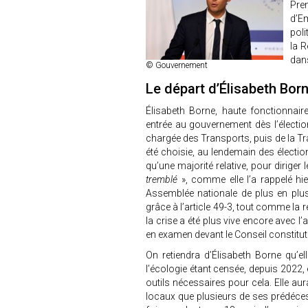
Pre
d’Em
poli
la R
dans
© Gouvernement
Le départ d’Élisabeth Bor
Élisabeth Borne, haute fonctionnair
entrée au gouvernement dès l’élect
chargée des Transports, puis de la Tran
été choisie, au lendemain des élection
qu’une majorité relative, pour diriger
tremblé
», comme elle l’a rappelé hi
Assemblée nationale de plus en plus
grâce à l’article 49-3, tout comme la
la crise a été plus vive encore avec l
en examen devant le Conseil constituti
On retiendra d’Élisabeth Borne qu’el
l’écologie étant censée, depuis 2022, ê
outils nécessaires pour cela. Elle au
locaux que plusieurs de ses prédécess