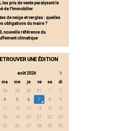
, les prix de vente paralysent le
é de l'immobilier
tes de neige et verglas : quelles
es obligations du maire ?
3, nouvelle référence du
uffement climatique
ETROUVER UNE ÉDITION
août 2026
ma
me
je
ve
sa
di
28
29
30
31
1
2
4
5
6
7
8
9
11
12
13
14
15
16
18
19
20
21
22
23
25
26
27
28
29
30