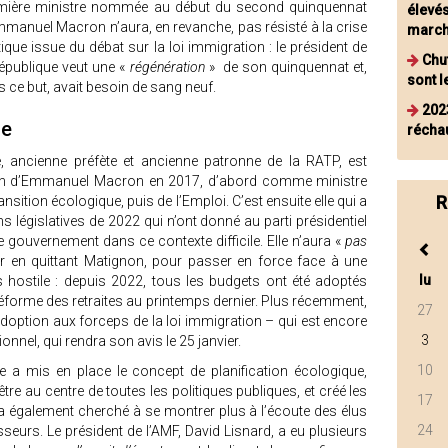
mière ministre nommée au début du second quinquennat
élevés
manuel Macron n’aura, en revanche, pas résisté à la crise
march
tique issue du débat sur la loi immigration : le président de
Chu
épublique veut une «
régénération
» de son quinquennat et,
sont l
 ce but, avait besoin de sang neuf.
202
ne
récha
e, ancienne préfète et ancienne patronne de la RATP, est
ion d’Emmanuel Macron en 2017, d’abord comme ministre
R
sition écologique, puis de l’Emploi. C’est ensuite elle qui a
s législatives de 2022 qui n’ont donné au parti présidentiel
 le gouvernement dans ce contexte difficile. Elle n’aura «
pas
er en quittant Matignon, pour passer en force face à une
lu
 hostile : depuis 2022, tous les budgets ont été adoptés
 réforme des retraites au printemps dernier. Plus récemment,
27
’adoption aux forceps de la loi immigration – qui est encore
3
onnel, qui rendra son avis le 25 janvier.
10
le a mis en place le concept de planification écologique,
tre au centre de toutes les politiques publiques, et créé les
17
ra également cherché à se montrer plus à l’écoute des élus
24
eurs. Le président de l’AMF, David Lisnard, a eu plusieurs