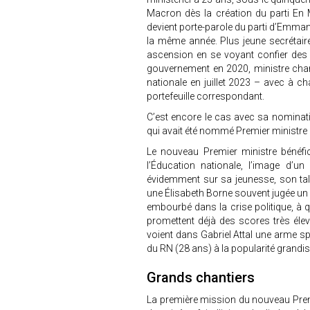
Macron dès la création du parti En 
devient porte-parole du parti d’Emma
la même année. Plus jeune secrétaire
ascension en se voyant confier des p
gouvernement en 2020, ministre char
nationale en juillet 2023 – avec à c
portefeuille correspondant.
C’est encore le cas avec sa nominat
qui avait été nommé Premier ministre
Le nouveau Premier ministre bénéfic
l’Éducation nationale, l’image d’u
évidemment sur sa jeunesse, son ta
une Élisabeth Borne souvent jugée un 
embourbé dans la crise politique, à
promettent déjà des scores très él
voient dans Gabriel Attal une arme spé
du RN (28 ans) à la popularité grandi
Grands chantiers
La première mission du nouveau Premi