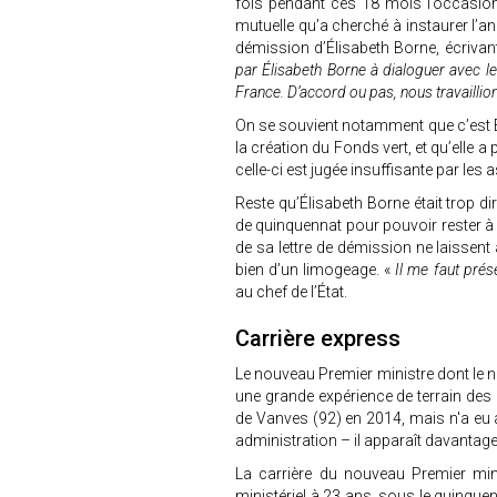
fois pendant ces 18 mois l’occasion
mutuelle qu’a cherché à instaurer l’an
démission d’Élisabeth Borne, écrivant
par Élisabeth Borne à dialoguer avec l
France. D’accord ou pas, nous travaillio
On se souvient notamment que c’est É
la création du Fonds vert, et qu’elle
celle-ci est jugée insuffisante par les
Reste qu’Élisabeth Borne était trop di
de quinquennat pour pouvoir rester à 
de sa lettre de démission ne laissen
bien d’un limogeage. «
Il me faut pré
au chef de l’État.
Carrière express
Le nouveau Premier ministre dont le nom
une grande expérience de terrain des co
de Vanves (92) en 2014, mais n'a eu 
administration – il apparaît davant
La carrière du nouveau Premier mini
ministériel à 23 ans, sous le quinque