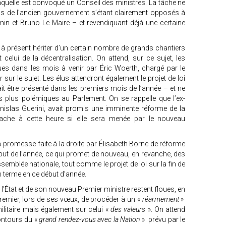
à laquelle est convoqué un Conseil des ministres. La tâche ne
rds de l’ancien gouvernement s’étant clairement opposés à
n et Bruno Le Maire – et revendiquant déjà une certaine
à présent hériter d’un certain nombre de grands chantiers
elui de la décentralisation. On attend, sur ce sujet, les
dues dans les mois à venir par Éric Woerth, chargé par le
r sur le sujet. Les élus attendront également le projet de loi
rait être présenté dans les premiers mois de l’année – et ne
les plus polémiques au Parlement. On se rappelle que l’ex-
anislas Guerini, avait promis une imminente réforme de la
sache à cette heure si elle sera menée par le nouveau
la promesse faite à la droite par Élisabeth Borne de réforme
ébut de l’année, ce qui promet de nouveau, en revanche, des
semblée nationale, tout comme le projet de loi sur la fin de
on terme en ce début d’année.
e l’État et de son nouveau Premier ministre restent floues, en
Premier, lors de ses vœux, de procéder à un «
réarmement
»
litaire mais également sur celui «
des valeurs
». On attend
ontours du «
grand rendez-vous avec la Nation
» prévu par le