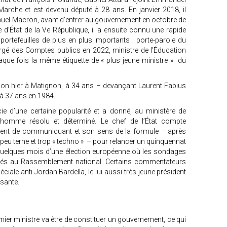
Marche et est devenu député à 28 ans. En janvier 2018, il
nuel Macron, avant d’entrer au gouvernement en octobre de
 d’État de la Ve République, il a ensuite connu une rapide
ortefeuilles de plus en plus importants : porte-parole du
gé des Comptes publics en 2022, ministre de l’Éducation
haque fois la même étiquette de « plus jeune ministre » du
ion hier à Matignon, à 34 ans – devançant Laurent Fabius
 à 37 ans en 1984.
ie d’une certaine popularité et a donné, au ministère de
n homme résolu et déterminé. Le chef de l’État compte
lent de communiquant et son sens de la formule – après
peu terne et trop « techno » – pour relancer un quinquennat
 quelques mois d’une élection européenne où les sondages
evés au Rassemblement national. Certains commentateurs
ciale anti-Jordan Bardella, le lui aussi très jeune président
ssante.
er ministre va être de constituer un gouvernement, ce qui