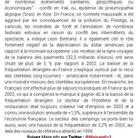
de nombreux événements sanitaires, géopolitiques ou
économiques" - conflit en Irak ou épidémie de pneumopathie
atypique (Sras) en Asie. En France, ce contexte maussade a été
aggravé par les conséquences de la pollution du Prestige, la
canicule, les incendies de forêt et l'annulation de nombreux
festivals estivaux en raison du conflit des intermittents du
spectacle, a indiqué Léon Bertrand. Il a également cité le rôle
fortement négatif de la dépréciation du dollar américain par
rapport à la monnaie européenne. Les recettes de la ligne voyages
de la balance des paiements (32,3 milliards d'euros) ont ainsi
chuté de plus de 5 % par rapport à 2002. La baisse de la
fréquentation étrangère en France s'explique surtout par le recul
des clientèles long-courriers - américaine notamment - et, dans
une moindre mesure, des clientèles européennes. En revanche, les
Français ont effectué plus de séjours touristiques en France qu'en
2002, ce qui a compensé le manque à gagner dû à la baisse de la
fréquentation étrangère. Le secteur de l'hôtellerie et de la
restauration était toujours créateur net d'emplois en 2003 et a
connu une évolution annuelle de +1,3%, supérieure à l'ensemble de
l'économie française. Le secteur des campings se porte bien lui
aussi, avec une hausse de la fréquentation de 3,2% en 2003, au-
delà des niveaux de référence atteints en 1999.
Suivez
Maire info
sur Twitter :
@Maireinfo2