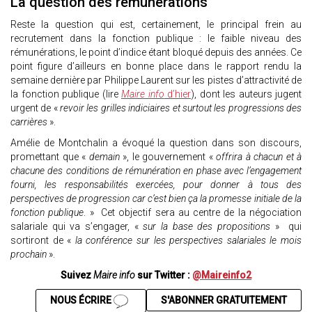
La question des rémunérations
Reste la question qui est, certainement, le principal frein au
recrutement dans la fonction publique : le faible niveau des
rémunérations, le point d’indice étant bloqué depuis des années. Ce
point figure d’ailleurs en bonne place dans le rapport rendu la
semaine dernière par Philippe Laurent sur les pistes d’attractivité de
la fonction publique (lire
Maire info
d’hier
), dont les auteurs jugent
urgent de «
revoir les grilles indiciaires et surtout les progressions des
carrières
».
Amélie de Montchalin a évoqué la question dans son discours,
promettant que «
demain
», le gouvernement «
offrira à chacun et à
chacune des conditions de rémunération en phase avec l’engagement
fourni, les responsabilités exercées, pour donner à tous des
perspectives de progression car c’est bien ça la promesse initiale de la
fonction publique
. » Cet objectif sera au centre de la négociation
salariale qui va s’engager, «
sur la base des propositions
» qui
sortiront de «
la conférence sur les perspectives salariales le mois
prochain
».
Suivez
Maire info
sur Twitter :
@Maireinfo2
NOUS ÉCRIRE
S'ABONNER GRATUITEMENT