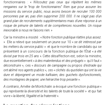
fonctionnaires : «
N’écoutez pas ceux qui répètent les mêmes
rengaines sur le ‘’trop de fonctionnaires’’. Rien que pour assurer les
missions du service public, nous avons besoin de recruter 100 000
personnes par an, pas d’en supprimer 200 000. Il ne s’agit pas d’un
grand plan de recrutements supplémentaires mais d’une réponse à un
risque de pénurie de talents et de compétences nouvelles. Un risque
inexorable si nous ne faisons rien.
»
Car la ministre a insisté : «
Notre fonction publique n’attire plus assez.
» Elle a relevé que seulement un jeune sur 10 «
se dit intéressé par
les métiers du service public
» et que le nombre de candidats qui se
présentent à un concours de la fonction publique de l’État «
a été
divisé par trois en 25 ans
». Cette désaffection est, selon la ministre,
due essentiellement «
à des malentendus et des préjugés
» qu’il faut «
déconstruire
», ces «
discours de campagne ou propos d’estrade qui
ont abîmé nos agents publics », ces « clichés du quotidien qui ont la vie
dure et dépeignent un mode kafkaïen, des guichets dysfonctionnels,
des montagnes de papier, une hiérarchie trop pesante
».
A contrario
, Amélie de Montchalin a évoqué une fonction publique «
qui représente la diversité et les talents de toute la société
» et qui fait
vivre «
la liberté, l’égalité et la fraternité
».